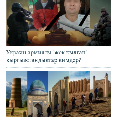
Украин армиясы "жок кылган"
кыргызстандыктар кимдер?