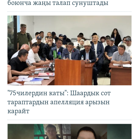
боюнча жаңы талап сунуштады
"75чилердин каты": Шаардык сот
тараптардын апелляция арызын
карайт