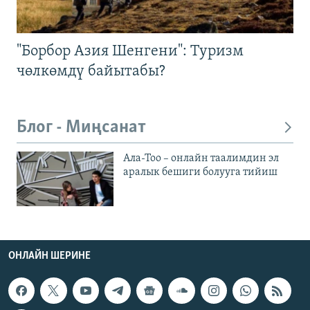
"Борбор Азия Шенгени": Туризм
чөлкөмдү байытабы?
Блог - Миңсанат
Ала-Тоо – онлайн таалимдин эл
аралык бешиги болууга тийиш
ОНЛАЙН ШЕРИНЕ