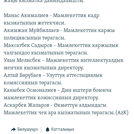
жаңы кызматка дайындалышты:
ОНЛАЙН ШЕРИНЕ
ЭЖЕ-СИҢДИЛЕР
Манас Акималиев - Мамлекеттик кадр
АЗАТТЫК+
кызматынын жетекчиси.
ЫҢГАЙСЫЗ СУРООЛОР
Акимжан Муйбиллаев - Мамлекеттик каржы
полициясынын төрагасы.
Максатбек Садыров – Мамлекеттик каржылык
ЭЕ/АРнун бардык сайттары
чалгындоо кызматынын төрагасы.
Улан Мелисбек – Мамлекеттик интеллектуалдык
менчик кызматынын директору.
Алтай Бөрүбаев – Улуттук аттестациялык
комиссиянын төрагасы.
Каныбек Осмоналиев – Дин иштери боюнча
мамлекеттик комиссиянын директору.
Аскарбек Жапаров - Өкмөттүн алдындагы
Мамлекеттик чек ара кызматынын төрагасы.(AzK)
Бөлүшүңүз
Катталыңыз