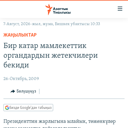
Линктер
Мазмунга
өтүңүз
7-Август, 2026-жыл, жума, Бишкек убактысы 10:33
Навигацияга
ЖАҢЫЛЫКТАР
өтүңүз
ЖАҢЫЛЫКТАР
КЫРГЫЗСТАН
Издөөгө
Бир катар мамлекеттик
салыңыз
ДҮЙНӨ
КЫРГЫЗСТАН
органдардын жетекчилери
УКРАИНА
САЯСАТ
ДҮЙНӨ
бекиди
АТАЙЫН ИЛИКТӨӨ
ЭКОНОМИКА
БОРБОР АЗИЯ
26-Октябрь, 2009
ТВ ПРОГРАММАЛАР
МАДАНИЯТ
Бөлүшүңүз
ПОДКАСТ
БҮГҮН АЗАТТЫКТА
ӨЗГӨЧӨ ПИКИР
ЭКСПЕРТТЕР ТАЛДАЙТ
Бизди Google'дан табыңыз
БИЗ ЖАНА ДҮЙНӨ
Русский
Президенттин жарлыгына ылайык, төмөнкүлөр
ДАНИСТЕ