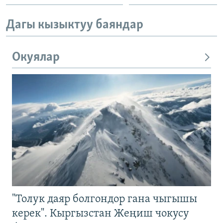
Дагы кызыктуу баяндар
Окуялар
"Толук даяр болгондор гана чыгышы
керек". Кыргызстан Жеңиш чокусу