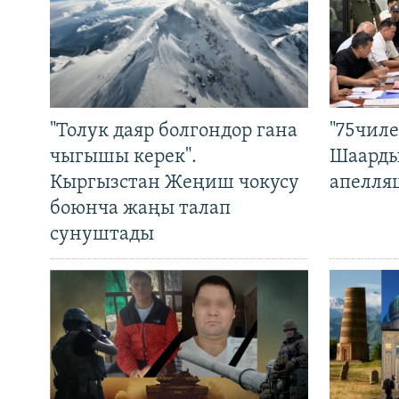
"Толук даяр болгондор гана
"75чиле
чыгышы керек".
Шаарды
Кыргызстан Жеңиш чокусу
апелля
боюнча жаңы талап
сунуштады