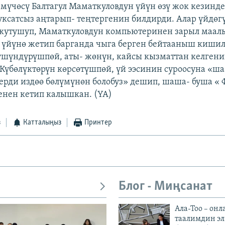
мүчөсү Балтагул Маматкуловдун үйүн өзү жок кезинде
уксатсыз аңтарып- теңтергенин билдирди. Алар үйдөг
ркутушуп, Маматкуловдун компьютеринен зарыл маал
 үйүнө жетип барганда чыга берген бейтааныш киши
үшүндүрүшпөй, аты- жөнүн, кайсы кызматтан келген
Күбөлүктөрүн көрсөтүшпөй, үй ээсинин суроосуна «ша
ди издөө бөлүмүнөн болобуз» дешип, шаша- буша « 
енен кетип калышкан. (YA)
з
Катталыңыз
Принтер
Блог - Миңсанат
Ала-Тоо – онл
таалимдин эл