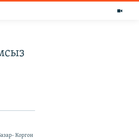
мсыз
азар- Коргон