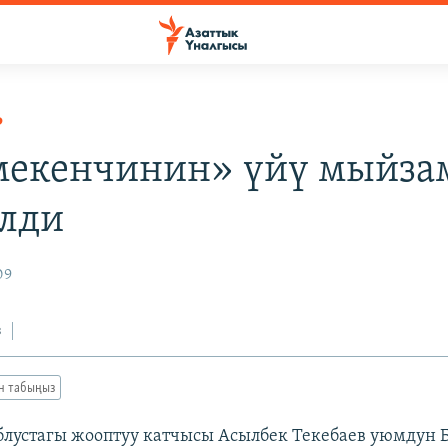
Р
мекенчинин» үйү мыйза
лди
09
з
ан табыңыз
лустагы жооптуу катчысы Асылбек Текебаев уюмдун Б