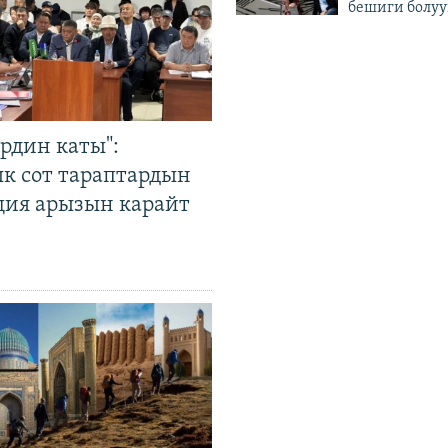
бешиги болуу
рдин каты":
к сот тараптардын
ция арызын карайт