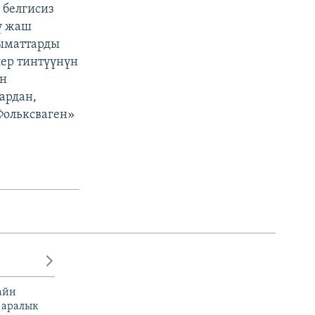
 белгисиз
ү жаш
ыматтарды
лер тинтүүнүн
ин
ардан,
Фольксваген»
айн
 аралык