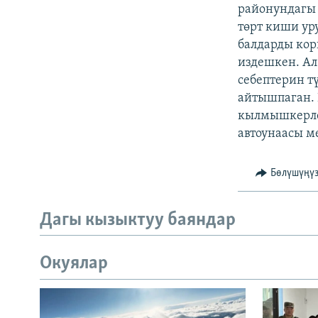
ЭЖЕ-СИҢДИЛЕР
районундагы 
төрт киши ур
АЗАТТЫК+
балдарды ко
ЫҢГАЙСЫЗ СУРООЛОР
издешкен. Ал
себептерин т
айтышпаган. 
кылмышкерлер
автоунаасы м
Бөлүшүңү
Дагы кызыктуу баяндар
Окуялар