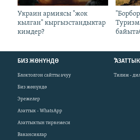
Украин армиясы "жок
"Борбо
кылган" кыргызстандыктар
Туризм
кимдер?
байыта
БИЗ ЖӨНҮНДӨ
"АЗАТТЫ
Блоктолгон сайтты ачуу
Тилим - ди
Биз жөнүндө
Русский
Эрежелер
Азаттык - WhatsApp
ОНЛАЙН ШЕРИНЕ
Азаттыктын тиркемеси
Вакансиялар