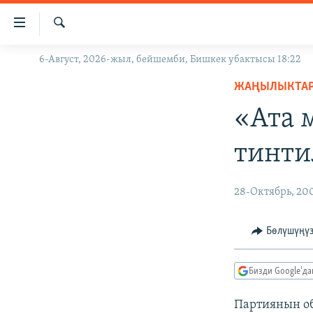
Линктер
Мазмунга
өтүңүз
Издөө
6-Август, 2026-жыл, бейшемби, Бишкек убактысы 18:22
ЖАҢЫЛЫКТАР
Навигацияга
өтүңүз
ЖАҢЫЛЫКТА
КЫРГЫЗСТАН
Издөөгө
«Ата 
ДҮЙНӨ
КЫРГЫЗСТАН
салыңыз
УКРАИНА
САЯСАТ
ДҮЙНӨ
тинти
АТАЙЫН ИЛИКТӨӨ
ЭКОНОМИКА
БОРБОР АЗИЯ
ТВ ПРОГРАММАЛАР
МАДАНИЯТ
28-Октябрь, 20
ПОДКАСТ
БҮГҮН АЗАТТЫКТА
Бөлүшүңү
ӨЗГӨЧӨ ПИКИР
ЭКСПЕРТТЕР ТАЛДАЙТ
БИЗ ЖАНА ДҮЙНӨ
Бизди Google'д
ДАНИСТЕ
Партиянын об