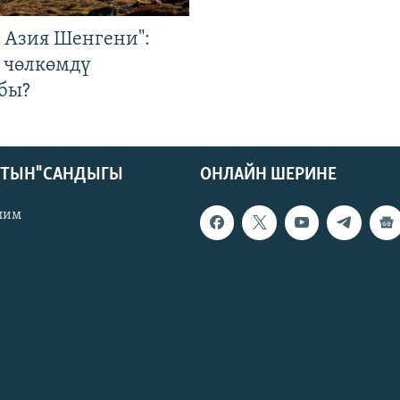
р Азия Шенгени":
 чөлкөмдү
бы?
КТЫН" САНДЫГЫ
ОНЛАЙН ШЕРИНЕ
лим