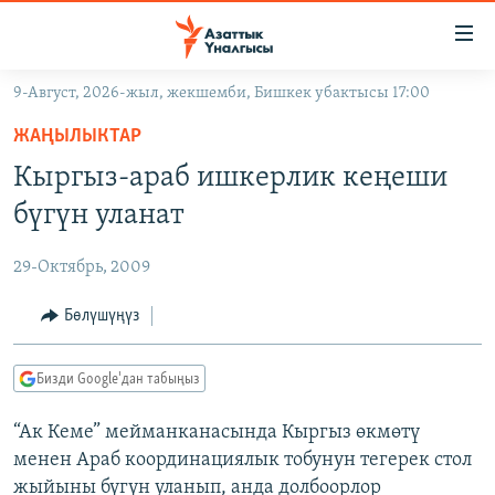
Линктер
Мазмунга
өтүңүз
9-Август, 2026-жыл, жекшемби, Бишкек убактысы 17:00
Навигацияга
ЖАҢЫЛЫКТАР
өтүңүз
ЖАҢЫЛЫКТАР
КЫРГЫЗСТАН
Издөөгө
Кыргыз-араб ишкерлик кеңеши
салыңыз
ДҮЙНӨ
КЫРГЫЗСТАН
бүгүн уланат
УКРАИНА
САЯСАТ
ДҮЙНӨ
29-Октябрь, 2009
АТАЙЫН ИЛИКТӨӨ
ЭКОНОМИКА
БОРБОР АЗИЯ
ТВ ПРОГРАММАЛАР
Бөлүшүңүз
МАДАНИЯТ
ПОДКАСТ
БҮГҮН АЗАТТЫКТА
Бизди Google'дан табыңыз
ӨЗГӨЧӨ ПИКИР
ЭКСПЕРТТЕР ТАЛДАЙТ
“Ак Кеме” мейманканасында Кыргыз өкмөтү
БИЗ ЖАНА ДҮЙНӨ
Русский
менен Араб координациялык тобунун тегерек стол
ДАНИСТЕ
жыйыны бүгүн уланып, анда долбоорлор