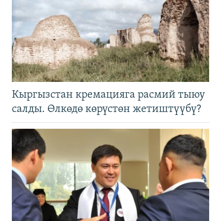
Кыргызстан кремацияга расмий тыюу
салды. Өлкөдө көрүстөн жетиштүүбү?