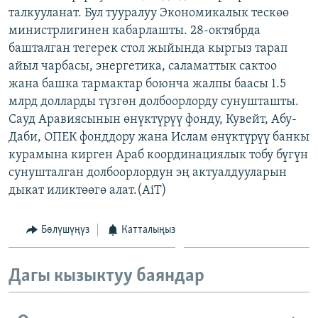
талкууланат. Бул тууралуу Экономикалык тескөө
ОНЛАЙН ШЕРИНЕ
ЭЖЕ-СИҢДИЛЕР
министрлигинен кабарлашты. 28-октябрда
АЗАТТЫК+
башталган тегерек стол жыйында кыргыз тарап
ЫҢГАЙСЫЗ СУРООЛОР
айыл чарбасы, энергетика, саламаттык сактоо
жана башка тармактар боюнча жалпы баасы 1.5
млрд долларды түзгөн долбоорлорду сунушташты.
ЭЕ/АРнун бардык сайттары
Сауд Аравиясынын өнүктүрүү фонду, Кувейт, Абу-
Даби, ОПЕК фонддору жана Ислам өнүктүрүү банкы
курамына кирген Араб координациялык тобу бүгүн
сунушталган долбоорлордун эң актуалдууларын
дыкат иликтөөгө алат.(AiT)
Бөлүшүңүз
Катталыңыз
Дагы кызыктуу баяндар