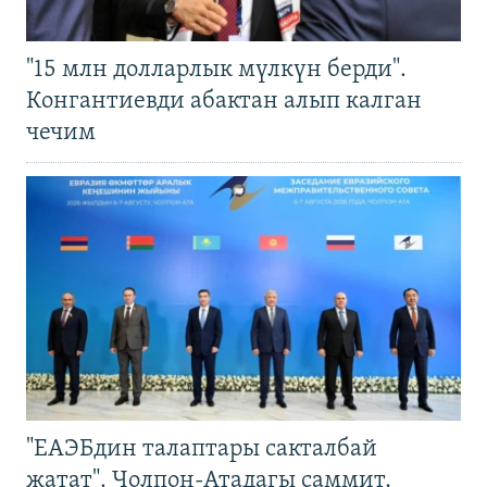
"15 млн долларлык мүлкүн берди".
Конгантиевди абактан алып калган
чечим
"ЕАЭБдин талаптары сакталбай
жатат". Чолпон-Атадагы саммит,