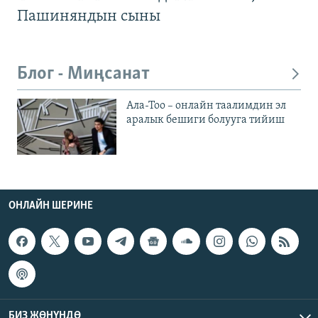
Пашиняндын сыны
Блог - Миңсанат
Ала-Тоо – онлайн таалимдин эл
аралык бешиги болууга тийиш
ОНЛАЙН ШЕРИНЕ
БИЗ ЖӨНҮНДӨ