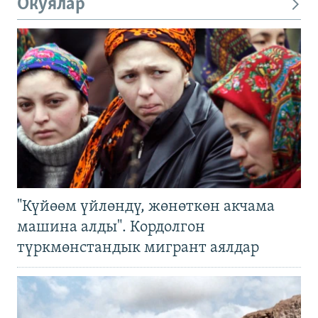
Окуялар
"Күйөөм үйлөндү, жөнөткөн акчама
машина алды". Кордолгон
түркмөнстандык мигрант аялдар