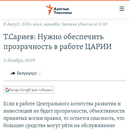
Линктер
Мазмунга
өтүңүз
8-Август, 2026-жыл, ишемби, Бишкек убактысы 11:49
Навигацияга
ЖАҢЫЛЫКТАР
өтүңүз
Т.Сариев: Нужно обеспечить
КЫРГЫЗСТАН
Издөөгө
прозрачность в работе ЦАРИИ
салыңыз
ДҮЙНӨ
КЫРГЫЗСТАН
2-Ноябрь, 2009
УКРАИНА
САЯСАТ
ДҮЙНӨ
АТАЙЫН ИЛИКТӨӨ
ЭКОНОМИКА
БОРБОР АЗИЯ
Бөлүшүңүз
ТВ ПРОГРАММАЛАР
МАДАНИЯТ
Бизди Google'дан табыңыз
ПОДКАСТ
БҮГҮН АЗАТТЫКТА
Если в работе Центрального агентства развития и
ӨЗГӨЧӨ ПИКИР
ЭКСПЕРТТЕР ТАЛДАЙТ
инвестиций не будет прозрачности, объективности
БИЗ ЖАНА ДҮЙНӨ
принятых всеми правил, то остается опасность, что
Русский
ДАНИСТЕ
большие средства могут уйти на обслуживание