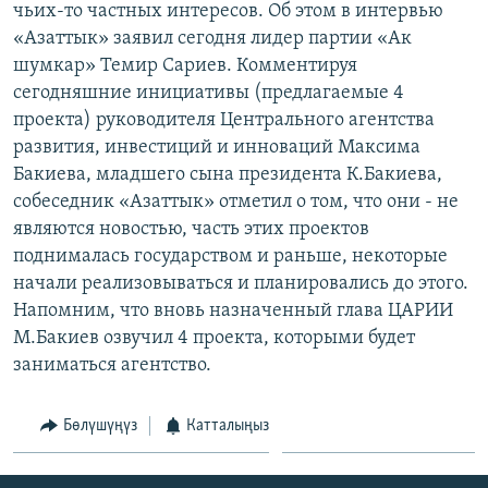
чьих-то частных интересов. Об этом в интервью
ОНЛАЙН ШЕРИНЕ
ЭЖЕ-СИҢДИЛЕР
«Азаттык» заявил сегодня лидер партии «Ак
АЗАТТЫК+
шумкар» Темир Сариев. Комментируя
сегодняшние инициативы (предлагаемые 4
ЫҢГАЙСЫЗ СУРООЛОР
проекта) руководителя Центрального агентства
развития, инвестиций и инноваций Максима
ЭЕ/АРнун бардык сайттары
Бакиева, младшего сына президента К.Бакиева,
собеседник «Азаттык» отметил о том, что они - не
являются новостью, часть этих проектов
поднималась государством и раньше, некоторые
начали реализовываться и планировались до этого.
Напомним, что вновь назначенный глава ЦАРИИ
М.Бакиев озвучил 4 проекта, которыми будет
заниматься агентство.
Бөлүшүңүз
Катталыңыз