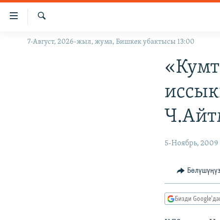
Линктер
Мазмунга
өтүңүз
Издөө
7-Август, 2026-жыл, жума, Бишкек убактысы 13:00
ЖАҢЫЛЫКТАР
Навигацияга
өтүңүз
КЫРГЫЗСТАН
«Кумт
Издөөгө
ДҮЙНӨ
КЫРГЫЗСТАН
салыңыз
иссык
УКРАИНА
САЯСАТ
ДҮЙНӨ
Ч.Айт
АТАЙЫН ИЛИКТӨӨ
ЭКОНОМИКА
БОРБОР АЗИЯ
ТВ ПРОГРАММАЛАР
МАДАНИЯТ
5-Ноябрь, 2009
ПОДКАСТ
БҮГҮН АЗАТТЫКТА
ӨЗГӨЧӨ ПИКИР
ЭКСПЕРТТЕР ТАЛДАЙТ
Бөлүшүңү
БИЗ ЖАНА ДҮЙНӨ
Бизди Google'д
ДАНИСТЕ