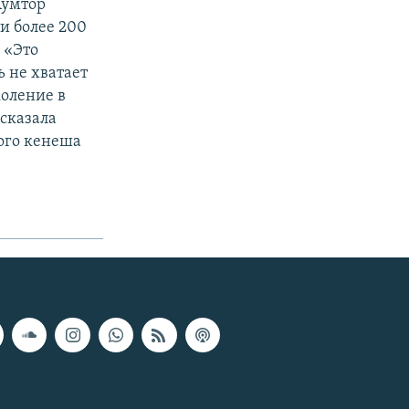
Кумтор
и более 200
 «Это
 не хватает
коление в
сказала
кого кенеша