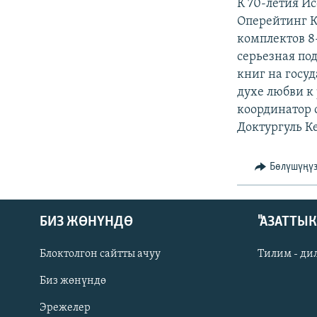
ЭЖЕ-СИҢДИЛЕР
К 70-летия И
Оперейтинг К
АЗАТТЫК+
комплектов 8
ЫҢГАЙСЫЗ СУРООЛОР
серьезная по
книг на госу
духе любви к
координатор 
Доктургуль К
Бөлүшүңү
БИЗ ЖӨНҮНДӨ
"АЗАТТЫ
Блоктолгон сайтты ачуу
Тилим - ди
Биз жөнүндө
Русский
Эрежелер