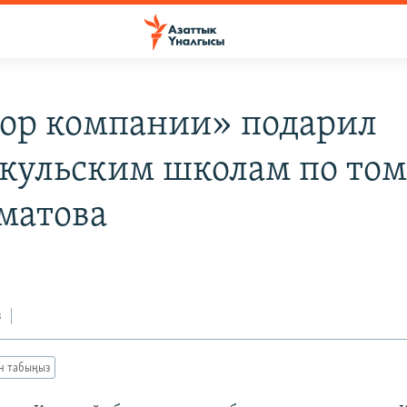
ор компании» подарил
кульским школам по то
матова
з
ан табыңыз