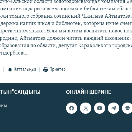
ссык-Кульской области золотодобывающая компания «
омпани» подарила всем школам и библиотекам област
-ми томного собрания сочинений Чынгыза Айтматова.
ддержка наших школ и библиотек, которым ныне очень
дарственном языке. Если мы хотим воспитать новое по
 родине, Айтматова должен читать каждый школьник, 
образования по области, депутат Караколького городс
ендербаева.
з
Катталыңыз
Принтер
КТЫН" САНДЫГЫ
ОНЛАЙН ШЕРИНЕ
лим