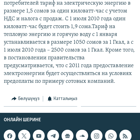
потребителей тариф на электрическую энергию в
ОНЛАЙН ШЕРИНЕ
ЭЖЕ-СИҢДИЛЕР
размере 1,5 сомов за один киловатт-час с учетом
АЗАТТЫК+
НДС и налога с продаж. С 1 июля 2010 года один
киловатт-час будет стоить 1,9 сома.Тариф на
ЫҢГАЙСЫЗ СУРООЛОР
тепловую энергию и горячую воду с 1 января
устанавливается в размере 1050 сомов за 1 Гкал, а с
ЭЕ/АРнун бардык сайттары
1 июля 2010 года – 2500 сомов за 1 Гкал. Кроме того,
в постановлении правительства
предусматривается, что с 2011 года предоставление
электроэнергии будет осуществляться на условиях
предоплаты по примеру сотовых компаний.
Бөлүшүңүз
Катталыңыз
ОНЛАЙН ШЕРИНЕ