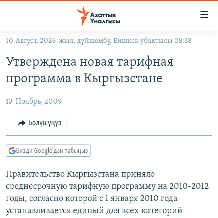
Линктер
Мазмунга
өтүңүз
10-Август, 2026-жыл, дүйшөмбү, Бишкек убактысы 08:38
Навигацияга
ЖАҢЫЛЫКТАР
өтүңүз
Утверждена новая тарифная
КЫРГЫЗСТАН
Издөөгө
программа в Кыргызстане
салыңыз
ДҮЙНӨ
КЫРГЫЗСТАН
13-Ноябрь, 2009
УКРАИНА
САЯСАТ
ДҮЙНӨ
АТАЙЫН ИЛИКТӨӨ
ЭКОНОМИКА
БОРБОР АЗИЯ
Бөлүшүңүз
ТВ ПРОГРАММАЛАР
МАДАНИЯТ
Бизди Google'дан табыңыз
ПОДКАСТ
БҮГҮН АЗАТТЫКТА
Правительство Кыргызстана приняло
ӨЗГӨЧӨ ПИКИР
ЭКСПЕРТТЕР ТАЛДАЙТ
среднесрочную тарифную программу на 2010-2012
БИЗ ЖАНА ДҮЙНӨ
годы, согласно которой с 1 января 2010 года
Русский
ДАНИСТЕ
устанавливается единый для всех категорий