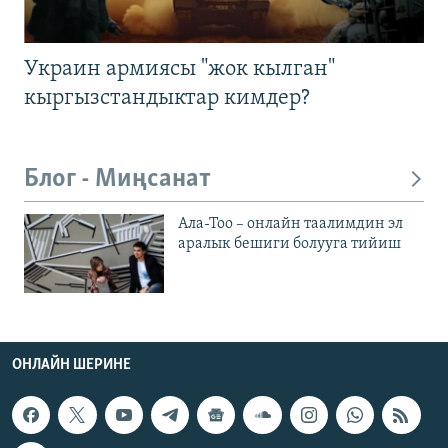
Украин армиясы "жок кылган"
кыргызстандыктар кимдер?
Блог - Миңсанат
Ала-Тоо – онлайн таалимдин эл
аралык бешиги болууга тийиш
ОНЛАЙН ШЕРИНЕ