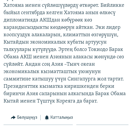
Хатояма менен сүйлөшүүлөрдү өткөрөт. Бийликке
ОНЛАЙН ШЕРИНЕ
ЭЖЕ-СИҢДИЛЕР
быйыл сентябрда келген Хатояма анын өлкөсү
АЗАТТЫК+
дипломатияда АКШдан көбүрөөк көз
ЫҢГАЙСЫЗ СУРООЛОР
карандысыздыкты көздөөрүн айткан. Эки лидер
коопсуздук алакаларын, климаттын өзгөрүшүн,
Кытайдын экономикалык кубаты артуусун
ЭЕ/АРнун бардык сайттары
талкуулары күтүлүүдө. Эртең болсо Токиодо Барак
Обама АКШ менен Азиянын алакасы жөнүндө сөз
сүйлөйт. Андан соң Азия –Тынч океан
экономикалык кызматташтык уюмунун
саммитине катышуу үчүн Сингапурга жол тартат.
Президенттик кызматка киришкенден берки
биринчи Азия сапарынын алкагында Барак Обама
Кытай менен Түштүк Кореяга да барат.
Бөлүшүңүз
Катталыңыз