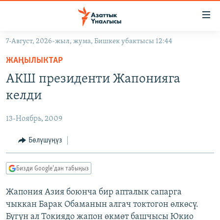
Линктер
Мазмунга
өтүңүз
7-Август, 2026-жыл, жума, Бишкек убактысы 12:44
Навигацияга
ЖАҢЫЛЫКТАР
өтүңүз
ЖАҢЫЛЫКТАР
КЫРГЫЗСТАН
Издөөгө
АКШ президенти Жапонияга
салыңыз
ДҮЙНӨ
КЫРГЫЗСТАН
келди
УКРАИНА
САЯСАТ
ДҮЙНӨ
13-Ноябрь, 2009
АТАЙЫН ИЛИКТӨӨ
ЭКОНОМИКА
БОРБОР АЗИЯ
ТВ ПРОГРАММАЛАР
Бөлүшүңүз
МАДАНИЯТ
ПОДКАСТ
БҮГҮН АЗАТТЫКТА
Бизди Google'дан табыңыз
ӨЗГӨЧӨ ПИКИР
ЭКСПЕРТТЕР ТАЛДАЙТ
Жапония Азия боюнча бир апталык сапарга
БИЗ ЖАНА ДҮЙНӨ
Русский
чыккан Барак Обаманын алгач токтогон өлкөсү.
ДАНИСТЕ
Бүгүн ал Токиядо жапон өкмөт башчысы Юкио