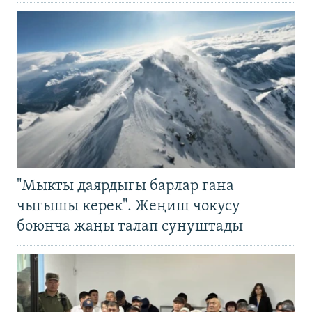
"Мыкты даярдыгы барлар гана
чыгышы керек". Жеңиш чокусу
боюнча жаңы талап сунуштады