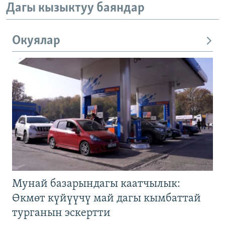
Дагы кызыктуу баяндар
Окуялар
Мунай базарындагы каатчылык:
Өкмөт күйүүчү май дагы кымбаттай
турганын эскертти