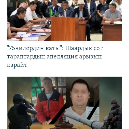
"75чилердин каты": Шаардык сот
тараптардын апелляция арызын
карайт