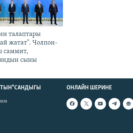
ин талаптары
ай жатат". Чолпон-
ы саммит,
яндын сыны
КТЫН" САНДЫГЫ
ОНЛАЙН ШЕРИНЕ
лим