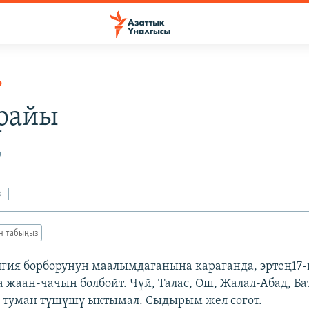
Р
райы
9
з
ан табыңыз
гия борборунун маалымдаганына караганда, эртең17-
 жаан-чачын болбойт. Чүй, Талас, Ош, Жалал-Абад, Ба
 туман түшүшү ыктымал. Сыдырым жел согот.