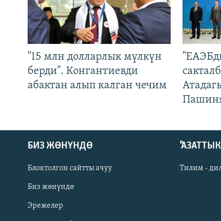
"15 млн долларлык мүлкүн
"ЕАЭБд
берди". Конгантиевди
сакталб
абактан алып калган чечим
Атадаг
Пашин
БИЗ ЖӨНҮНДӨ
"АЗАТТЫ
Блоктолгон сайтты ачуу
Тилим - ди
Биз жөнүндө
Русский
Эрежелер