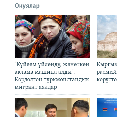
Окуялар
"Күйөөм үйлөндү, жөнөткөн
Кыргыз
акчама машина алды".
расмий
Кордолгон түркмөнстандык
көрүст
мигрант аялдар