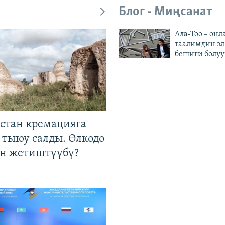
Блог - Миңсанат
Ала-Тоо – онл
таалимдин эл
бешиги болуу
стан кремацияга
 тыюу салды. Өлкөдө
өн жетиштүүбү?