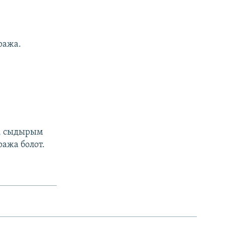
аража.
л, сыдырым
ража болот.