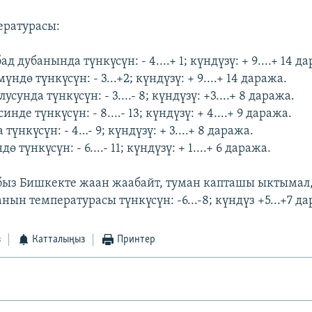
ературасы:
 дубанында түнкүсүн: - 4....+ 1; күндүзү: + 9....+ 14 д
ндө түнкүсүн: - 3...+2; күндүзү: + 9....+ 14 даража.
сунда түнкүсүн: - 3....- 8; күндүзү: +3....+ 8 даража.
де түнкүсүн: - 8....- 13; күндүзү: + 4....+ 9 даража.
түнкүсүн: - 4…- 9; күндүзү: + 3....+ 8 даража.
ө түнкүсүн: - 6....- 11; күндүзү: + 1....+ 6 даража.
быз Бишкекте жаан жаабайт, туман капташы ыктыма
анын температурасы түнкүсүн: -6...-8; күндүз +5...+7 да
з
Катталыңыз
Принтер