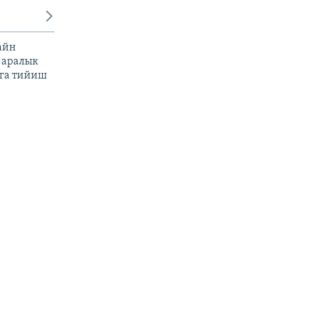
айн
 аралык
га тийиш