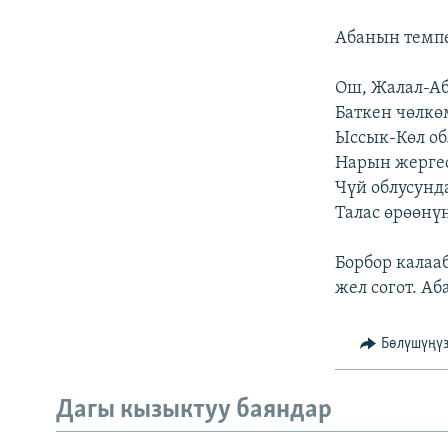
ЭЖЕ-СИҢДИЛЕР
Абанын темп
АЗАТТЫК+
ЫҢГАЙСЫЗ СУРООЛОР
Ош, Жалал-Абад
Баткен чөлкөмү
Ыссык-Көл облу
Нарын жергесин
Чүй облусунда 
Талас өрөөнүнд
Борбор калаа
жел согот. Аб
Бөлүшүңү
Дагы кызыктуу баяндар