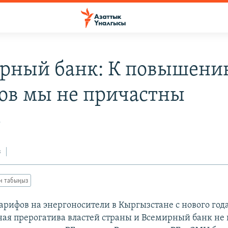
рный банк: К повышени
ов мы не причастны
9
з
ан табыңыз
рифов на энергоносители в Кыргызстане с нового года
ая прерогатива властей страны и Всемирный банк не 