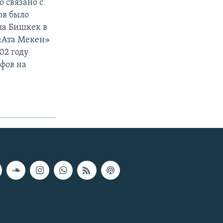
 связано с
ов было
ла Бишкек в
 «Ата Мекен»
02 году
фов на