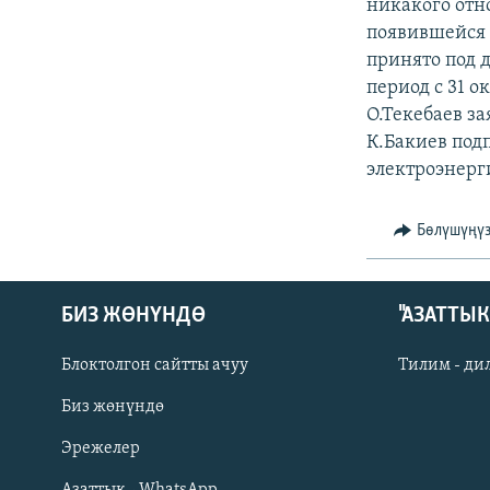
ЭЖЕ-СИҢДИЛЕР
никакого отн
появившейся 
АЗАТТЫК+
принято под 
ЫҢГАЙСЫЗ СУРООЛОР
период с 31 о
О.Текебаев за
К.Бакиев под
электроэнерги
Бөлүшүңү
БИЗ ЖӨНҮНДӨ
"АЗАТТЫ
Блоктолгон сайтты ачуу
Тилим - ди
Биз жөнүндө
Русский
Эрежелер
Азаттык - WhatsApp