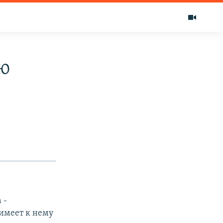
ю
 -
имеет к нему