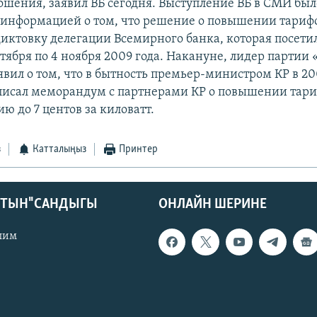
ошения, заявил ВБ сегодня. Выступление ВБ в СМИ было
информацией о том, что решение о повышении тариф
диктовку делегации Всемирного банка, которая посети
ктября по 4 ноября 2009 года. Накануне, лидер партии
явил о том, что в бытность премьер-министром КР в 20
писал меморандум с партнерами КР о повышении тари
ю до 7 центов за киловатт.
з
Катталыңыз
Принтер
КТЫН" САНДЫГЫ
ОНЛАЙН ШЕРИНЕ
лим