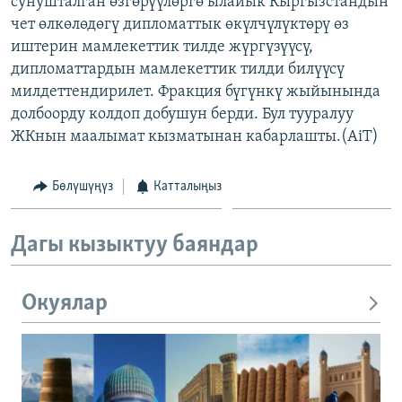
сунушталган өзгөрүүлөргө ылайык Кыргызстандын
ОНЛАЙН ШЕРИНЕ
ЭЖЕ-СИҢДИЛЕР
чет өлкөлөдөгү дипломаттык өкүлчүлүктөрү өз
иштерин мамлекеттик тилде жүргүзүүсү,
АЗАТТЫК+
дипломаттардын мамлекеттик тилди билүүсү
ЫҢГАЙСЫЗ СУРООЛОР
милдеттендирилет. Фракция бүгүнкү жыйынында
долбоорду колдоп добушун берди. Бул тууралуу
ЖКнын маалымат кызматынан кабарлашты.(AiT)
ЭЕ/АРнун бардык сайттары
Бөлүшүңүз
Катталыңыз
Дагы кызыктуу баяндар
Окуялар