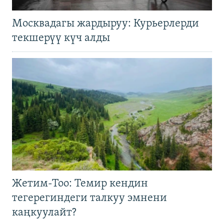
Москвадагы жардыруу: Курьерлерди
текшерүү күч алды
Жетим-Тоо: Темир кендин
тегерегиндеги талкуу эмнени
каңкуулайт?