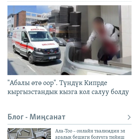
"Абалы өтө оор". Түндүк Кипрде
кыргызстандык кызга кол салуу болду
Блог - Миңсанат
Ала-Тоо – онлайн таалимдин эл
аралык бешиги болууга тийиш