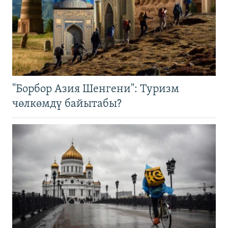
"Борбор Азия Шенгени": Туризм
чөлкөмдү байытабы?