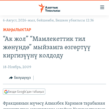
Линктер
Мазмунга
өтүңүз
6-Август, 2026-жыл, бейшемби, Бишкек убактысы 12:36
Навигацияга
ЖАҢЫЛЫКТАР
өтүңүз
ЖАҢЫЛЫКТАР
КЫРГЫЗСТАН
Издөөгө
“Ак жол” “Мамлекеттик тил
салыңыз
ДҮЙНӨ
КЫРГЫЗСТАН
жөнүндө” мыйзамга өзгөртүү
УКРАИНА
САЯСАТ
ДҮЙНӨ
киргизүүнү колдоду
АТАЙЫН ИЛИКТӨӨ
ЭКОНОМИКА
БОРБОР АЗИЯ
18-Ноябрь, 2009
ТВ ПРОГРАММАЛАР
МАДАНИЯТ
Бөлүшүңүз
ПОДКАСТ
БҮГҮН АЗАТТЫКТА
ӨЗГӨЧӨ ПИКИР
ЭКСПЕРТТЕР ТАЛДАЙТ
Бизди Google'дан табыңыз
БИЗ ЖАНА ДҮЙНӨ
Русский
Фракциянын мүчөсү Алмазбек Каримов тарабынан
ДАНИСТЕ