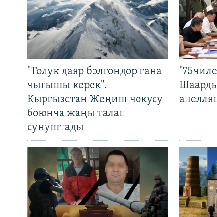
"Толук даяр болгондор гана
"75чиле
чыгышы керек".
Шаарды
Кыргызстан Жеңиш чокусу
апелля
боюнча жаңы талап
сунуштады