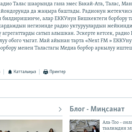
радио Талас шаарында гана эмес Бакай-Ата, Талас, Ма
айондорунда да жаңыра баштады. Радионун жетекчис
 билдиришинче, алар ЕККУнун Бишкектеги борбору 
жардамдын негизинде радио уктуруулардын мейкинди
ү агрегаттарды сатып алышкан. Эскерте кетсек, радио 
луу обого чыгат. Май айынан тарта «Next FM » ЕККУн
орбору менен Таластагы Медиа борбор аркылуу иштеш
з
Катталыңыз
Принтер
Блог - Миңсанат
Ала-Тоо – онл
таалимдин эл