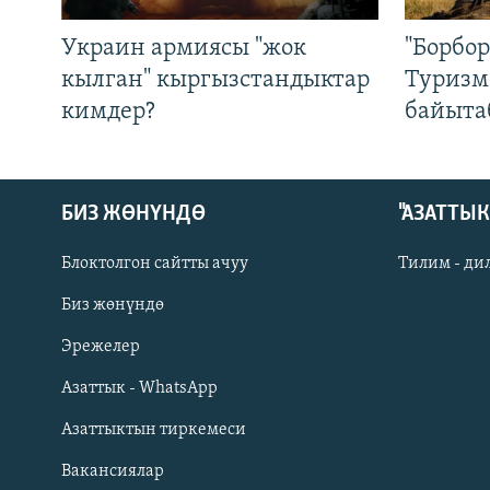
Украин армиясы "жок
"Борбо
кылган" кыргызстандыктар
Туризм
кимдер?
байыта
БИЗ ЖӨНҮНДӨ
"АЗАТТЫ
Блоктолгон сайтты ачуу
Тилим - ди
Биз жөнүндө
Русский
Эрежелер
Азаттык - WhatsApp
ОНЛАЙН ШЕРИНЕ
Азаттыктын тиркемеси
Вакансиялар