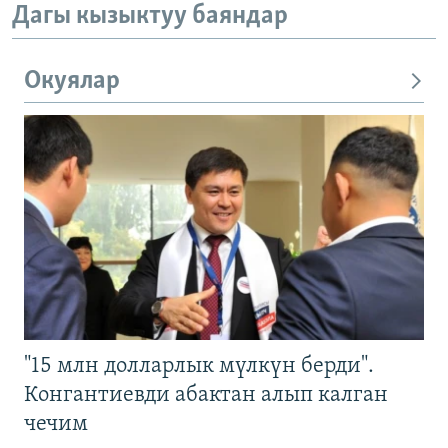
Дагы кызыктуу баяндар
Окуялар
"15 млн долларлык мүлкүн берди".
Конгантиевди абактан алып калган
чечим