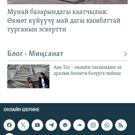
Мунай базарындагы каатчылык:
Өкмөт күйүүчү май дагы кымбаттай
турганын эскертти
Блог - Миңсанат
Ала-Тоо – онлайн таалимдин эл
аралык бешиги болууга тийиш
ОНЛАЙН ШЕРИНЕ