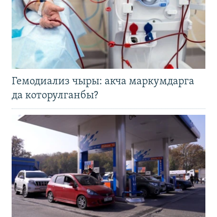
Гемодиализ чыры: акча маркумдарга
да которулганбы?