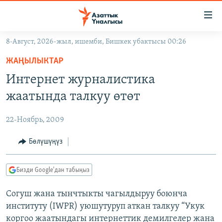
Линктер
Мазмунга
өтүңүз
8-Август, 2026-жыл, ишемби, Бишкек убактысы 00:26
Навигацияга
ЖАҢЫЛЫКТАР
өтүңүз
ЖАҢЫЛЫКТАР
КЫРГЫЗСТАН
Издөөгө
Интернет журналистика
салыңыз
ДҮЙНӨ
КЫРГЫЗСТАН
жаатында талкуу өтөт
УКРАИНА
САЯСАТ
ДҮЙНӨ
22-Ноябрь, 2009
АТАЙЫН ИЛИКТӨӨ
ЭКОНОМИКА
БОРБОР АЗИЯ
ТВ ПРОГРАММАЛАР
Бөлүшүңүз
МАДАНИЯТ
ПОДКАСТ
БҮГҮН АЗАТТЫКТА
Бизди Google'дан табыңыз
ӨЗГӨЧӨ ПИКИР
ЭКСПЕРТТЕР ТАЛДАЙТ
Согуш жана тынчтыкты чагылдыруу боюнча
БИЗ ЖАНА ДҮЙНӨ
Русский
институту (IWPR) уюшутуруп аткан талкуу “Укук
ДАНИСТЕ
коргоо жаатындагы интернеттик демилгелер жана