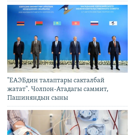
"ЕАЭБдин талаптары сакталбай
жатат". Чолпон-Атадагы саммит,
Пашиняндын сыны