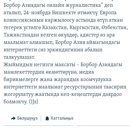
Борбор Азиядагы онлайн журналистика” деп
ОНЛАЙН ШЕРИНЕ
ЭЖЕ-СИҢДИЛЕР
аталып, 24-ноябрда Бишкекте өтмөкчү. Европа
АЗАТТЫК+
комиссиясынын каржылоосу астында өтүп аткан
ЫҢГАЙСЫЗ СУРООЛОР
тегерек үстөлгө Казакстан, Кыргызстан, Өзбекстан,
Тажикстандан келген өкүлдөр, адистер өз ара
маалымат алмашып, Борбор Азия аймагындагы
ЭЕ/АРнун бардык сайттары
интернеттеги сөз эркиндигинин абалын
талкуулашат.
Жыйындын негизги максаты – Борбор Азиядагы
мамлекеттердин өкмөттөрүнө, медиа
бирикмелерге жана жарандык коомчулукка
интернеттеги маалымат ресурстарынын таасирин
жогорулатуу жаатында кеп-кеңештерди даярдоо
болмокчу. (IJz)
Бөлүшүңүз
Катталыңыз