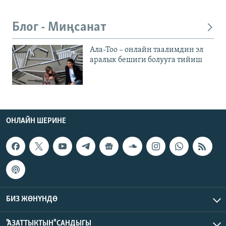
Блог - Миңсанат
Ала-Тоо – онлайн таалимдин эл
аралык бешиги болууга тийиш
ОНЛАЙН ШЕРИНЕ
БИЗ ЖӨНҮНДӨ
"АЗАТТЫКТЫН" САНДЫГЫ