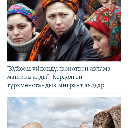
"Күйөөм үйлөндү, жөнөткөн акчама
машина алды". Кордолгон
түркмөнстандык мигрант аялдар