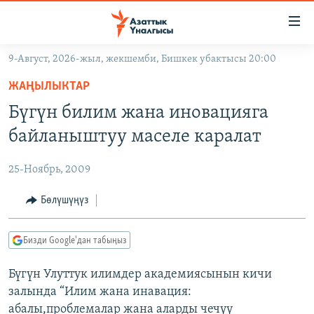
Линктер
Мазмунга
өтүңүз
9-Август, 2026-жыл, жекшемби, Бишкек убактысы 20:00
Навигацияга
ЖАҢЫЛЫКТАР
өтүңүз
ЖАҢЫЛЫКТАР
КЫРГЫЗСТАН
Издөөгө
Бүгүн билим жана иновацияга
салыңыз
ДҮЙНӨ
КЫРГЫЗСТАН
байланыштуу маселе каралат
УКРАИНА
САЯСАТ
ДҮЙНӨ
25-Ноябрь, 2009
АТАЙЫН ИЛИКТӨӨ
ЭКОНОМИКА
БОРБОР АЗИЯ
ТВ ПРОГРАММАЛАР
Бөлүшүңүз
МАДАНИЯТ
ПОДКАСТ
БҮГҮН АЗАТТЫКТА
Бизди Google'дан табыңыз
ӨЗГӨЧӨ ПИКИР
ЭКСПЕРТТЕР ТАЛДАЙТ
Бүгүн Улуттук илимдер академиясынын кичи
БИЗ ЖАНА ДҮЙНӨ
Русский
залында “Илим жана инавация:
ДАНИСТЕ
абалы,проблемалар жана аларды чечүү