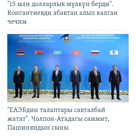
"15 млн долларлык мүлкүн берди".
Конгантиевди абактан алып калган
чечим
"ЕАЭБдин талаптары сакталбай
жатат". Чолпон-Атадагы саммит,
Пашиняндын сыны