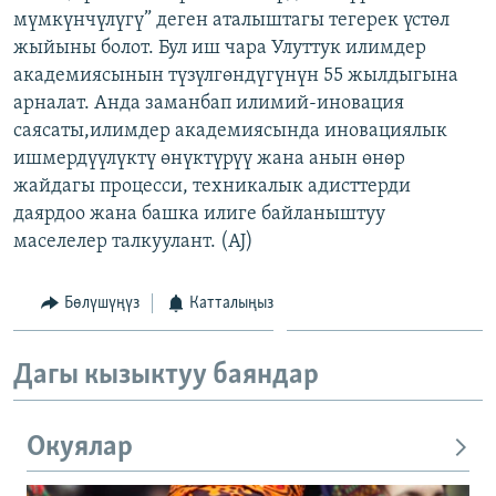
мүмкүнчүлүгү” деген аталыштагы тегерек үстөл
ОНЛАЙН ШЕРИНЕ
ЭЖЕ-СИҢДИЛЕР
жыйыны болот. Бул иш чара Улуттук илимдер
АЗАТТЫК+
академиясынын түзүлгөндүгүнүн 55 жылдыгына
ЫҢГАЙСЫЗ СУРООЛОР
арналат. Анда заманбап илимий-иновация
саясаты,илимдер академиясында иновациялык
ишмердүүлүктү өнүктүрүү жана анын өнөр
ЭЕ/АРнун бардык сайттары
жайдагы процесси, техникалык адисттерди
даярдоо жана башка илиге байланыштуу
маселелер талкуулант. (AJ)
Бөлүшүңүз
Катталыңыз
Дагы кызыктуу баяндар
Окуялар