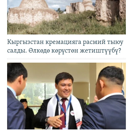
Кыргызстан кремацияга расмий тыюу
салды. Өлкөдө көрүстөн жетиштүүбү?