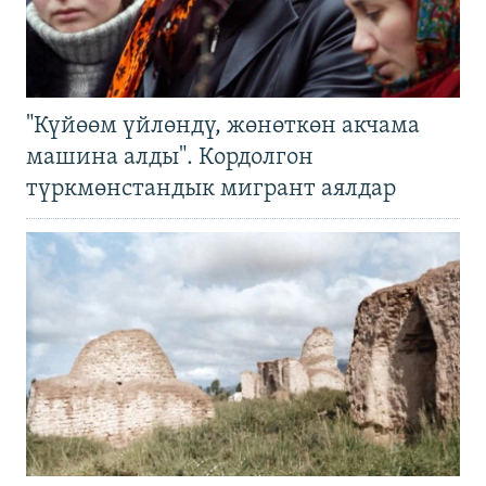
"Күйөөм үйлөндү, жөнөткөн акчама
машина алды". Кордолгон
түркмөнстандык мигрант аялдар