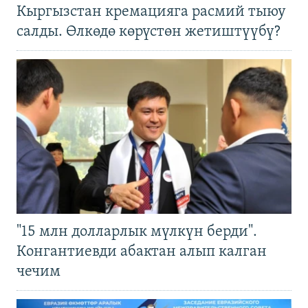
Кыргызстан кремацияга расмий тыюу
салды. Өлкөдө көрүстөн жетиштүүбү?
"15 млн долларлык мүлкүн берди".
Конгантиевди абактан алып калган
чечим