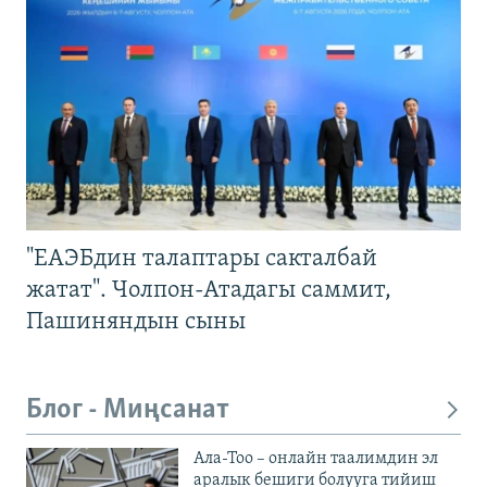
"ЕАЭБдин талаптары сакталбай
жатат". Чолпон-Атадагы саммит,
Пашиняндын сыны
Блог - Миңсанат
Ала-Тоо – онлайн таалимдин эл
аралык бешиги болууга тийиш