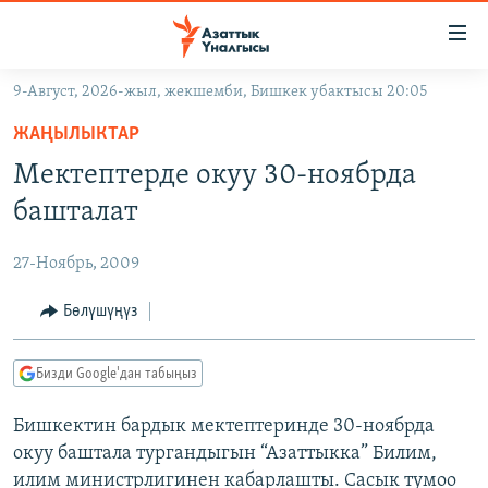
Линктер
Мазмунга
өтүңүз
9-Август, 2026-жыл, жекшемби, Бишкек убактысы 20:05
Навигацияга
ЖАҢЫЛЫКТАР
өтүңүз
ЖАҢЫЛЫКТАР
КЫРГЫЗСТАН
Издөөгө
Мектептерде окуу 30-ноябрда
салыңыз
ДҮЙНӨ
КЫРГЫЗСТАН
башталат
УКРАИНА
САЯСАТ
ДҮЙНӨ
27-Ноябрь, 2009
АТАЙЫН ИЛИКТӨӨ
ЭКОНОМИКА
БОРБОР АЗИЯ
ТВ ПРОГРАММАЛАР
Бөлүшүңүз
МАДАНИЯТ
ПОДКАСТ
БҮГҮН АЗАТТЫКТА
Бизди Google'дан табыңыз
ӨЗГӨЧӨ ПИКИР
ЭКСПЕРТТЕР ТАЛДАЙТ
Бишкектин бардык мектептеринде 30-ноябрда
БИЗ ЖАНА ДҮЙНӨ
Русский
окуу баштала тургандыгын “Азаттыкка” Билим,
ДАНИСТЕ
илим министрлигинен кабарлашты. Сасык тумоо