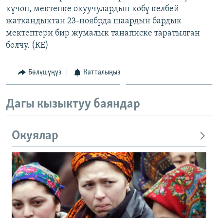
күчөп, мектепке окуучулардын көбү келбей
ОНЛАЙН ШЕРИНЕ
ЭЖЕ-СИҢДИЛЕР
жаткандыктан 23-ноябрда шаардын бардык
АЗАТТЫК+
мектептери бир жумалык танаписке таратылган
ЫҢГАЙСЫЗ СУРООЛОР
болчу. (КЕ)
Бөлүшүңүз
Катталыңыз
ЭЕ/АРнун бардык сайттары
Дагы кызыктуу баяндар
Окуялар