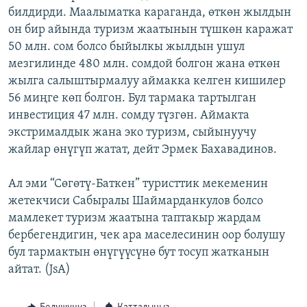
билдирди. Маалыматка караганда, өткөн жылдын
ОНЛАЙН ШЕРИНЕ
ЭЖЕ-СИҢДИЛЕР
он бир айында туризм жаатынын түшкөн каражат
АЗАТТЫК+
50 млн. сом болсо быйылкы жылдын ушул
ЫҢГАЙСЫЗ СУРООЛОР
мезгилинде 480 млн. сомдой болгон жана өткөн
жылга салыштырмалуу аймакка келген кишилер
56 миңге көп болгон. Бул тармака тартылган
ЭЕ/АРнун бардык сайттары
инвестиция 47 млн. сомду түзгөн. Аймакта
экстрималдык жана эко туризм, сыйынуучу
жайлар өнүгүп жатат, дейт Эрмек Бахавадинов.
Ал эми “Сөгөтү-Баткен” туристтик мекеменин
жетекчиси Сабыралы Шаймарданкулов болсо
мамлекет туризм жаатына таптакыр жардам
бербегендигин, чек ара маселесинин оор болушу
бул тармактын өнүгүүсүнө бут тосуп жатканын
айтат. (JsA)