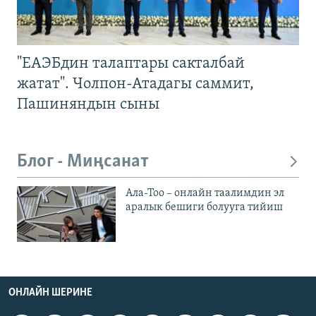
"ЕАЭБдин талаптары сакталбай
жатат". Чолпон-Атадагы саммит,
Пашиняндын сыны
Блог - Миңсанат
Ала-Тоо – онлайн таалимдин эл
аралык бешиги болууга тийиш
ОНЛАЙН ШЕРИНЕ