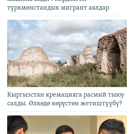
түркмөнстандык мигрант аялдар
Кыргызстан кремацияга расмий тыюу
салды. Өлкөдө көрүстөн жетиштүүбү?