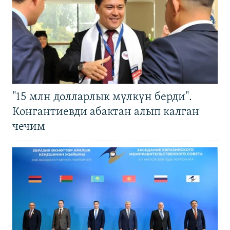
"15 млн долларлык мүлкүн берди".
Конгантиевди абактан алып калган
чечим