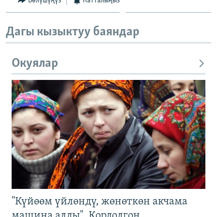
Бөлүшүңүз
Катталыңыз
Дагы кызыктуу баяндар
Окуялар
"Күйөөм үйлөндү, жөнөткөн акчама
машина алды". Кордолгон