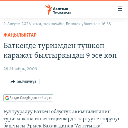
Линктер
Мазмунга
өтүңүз
9-Август, 2026-жыл, жекшемби, Бишкек убактысы 16:38
Навигацияга
ЖАҢЫЛЫКТАР
өтүңүз
ЖАҢЫЛЫКТАР
КЫРГЫЗСТАН
Издөөгө
Баткенде туризмден түшкөн
салыңыз
ДҮЙНӨ
КЫРГЫЗСТАН
каражат былтыркыдан 9 эсе көп
УКРАИНА
САЯСАТ
ДҮЙНӨ
28-Ноябрь, 2009
АТАЙЫН ИЛИКТӨӨ
ЭКОНОМИКА
БОРБОР АЗИЯ
ТВ ПРОГРАММАЛАР
Бөлүшүңүз
МАДАНИЯТ
ПОДКАСТ
БҮГҮН АЗАТТЫКТА
Бизди Google'дан табыңыз
ӨЗГӨЧӨ ПИКИР
ЭКСПЕРТТЕР ТАЛДАЙТ
Бул тууралуу Баткен облустук акимчилигинин
БИЗ ЖАНА ДҮЙНӨ
Русский
туризм жана инвестицияларды тартуу секторунун
ДАНИСТЕ
башчысы Эрмек Бахавадинов “Азаттыкка”