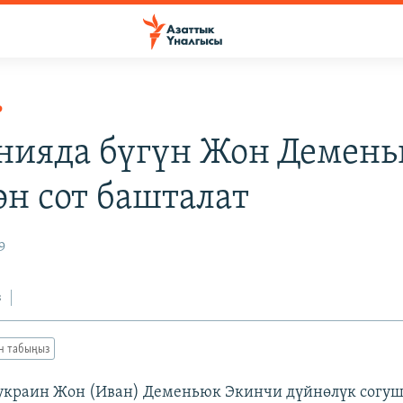
Р
нияда бүгүн Жон Демен
өн сот башталат
9
з
ан табыңыз
украин Жон (Иван) Деменьюк Экинчи дүйнөлүк согуш