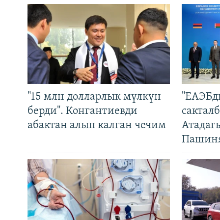
"15 млн долларлык мүлкүн
"ЕАЭБд
берди". Конгантиевди
сакталб
абактан алып калган чечим
Атадаг
Пашин