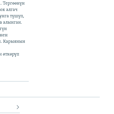
. Тергөөнүн
юк алгач
унга түшүп,
а алынган.
гүн
енен
й. Карыянын
н өткөрүп