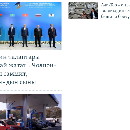
Ала-Тоо – онл
таалимдин эл
бешиги болуу
ин талаптары
ай жатат". Чолпон-
ы саммит,
яндын сыны