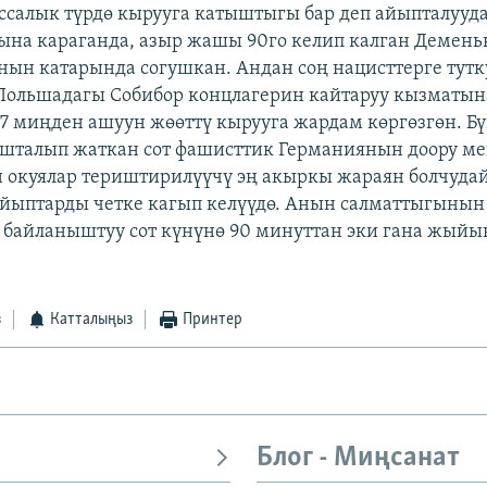
ссалык түрдө кырууга катыштыгы бар деп айыпталууда
на караганда, азыр жашы 90го келип калган Демень
ын катарында согушкан. Андан соң нацисттерге тутк
ольшадагы Собибор концлагерин кайтаруу кызматын
7 миңден ашуун жөөттү кырууга жардам көргөзгөн. Бү
шталып жаткан сот фашисттик Германиянын доору м
 окуялар териштирилүүчү эң акыркы жараян болчуда
айыптарды четке кагып келүүдө. Анын салматтыгынын
байланыштуу сот күнүнө 90 минуттан эки гана жыйы
з
Катталыңыз
Принтер
Блог - Миңсанат