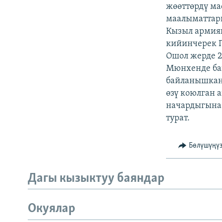
ЭЖЕ-СИҢДИЛЕР
жөөттөрдү ма
маалыматтары
АЗАТТЫК+
Кызыл армиян
ЫҢГАЙСЫЗ СУРООЛОР
кийинчерек П
Ошол жерде 2
Мюнхенде ба
байланышкан
өзү коюлган 
начардыгына 
турат.
Бөлүшүңү
Дагы кызыктуу баяндар
Окуялар