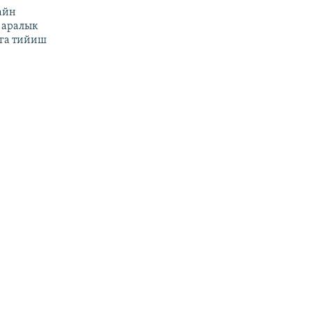
айн
 аралык
га тийиш