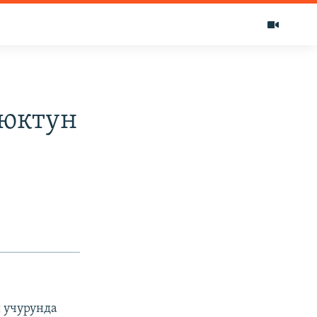
ьюктун
 учурунда