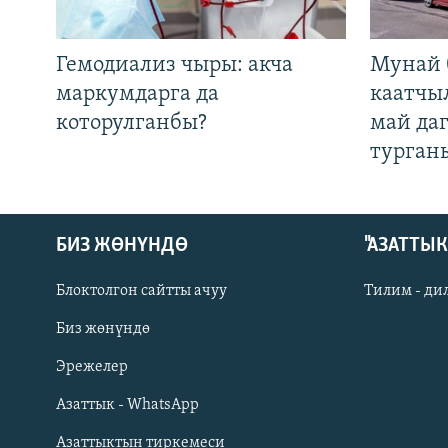
Гемодиализ чыры: акча
Мунай 
маркумдарга да
каатчы
которулганбы?
май да
турган
БИЗ ЖӨНҮНДӨ
"АЗАТТЫ
Блоктолгон сайтты ачуу
Тилим - ди
Биз жөнүндө
Русский
Эрежелер
Азаттык - WhatsApp
ОНЛАЙН ШЕРИНЕ
Азаттыктын тиркемеси