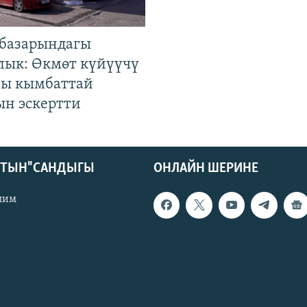
базарындагы
лык: Өкмөт күйүүчү
гы кымбаттай
ын эскертти
КТЫН" САНДЫГЫ
ОНЛАЙН ШЕРИНЕ
лим