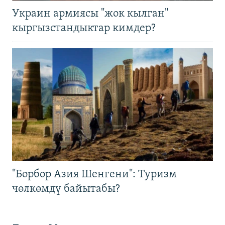
Украин армиясы "жок кылган"
кыргызстандыктар кимдер?
"Борбор Азия Шенгени": Туризм
чөлкөмдү байытабы?