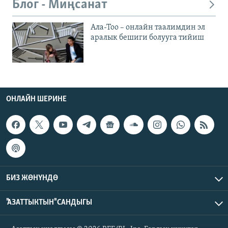
Блог - Миңсанат
Ала-Тоо – онлайн таалимдин эл
аралык бешиги болууга тийиш
ОНЛАЙН ШЕРИНЕ
БИЗ ЖӨНҮНДӨ
"АЗАТТЫКТЫН" САНДЫГЫ