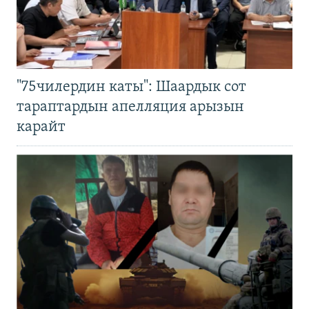
"75чилердин каты": Шаардык сот
тараптардын апелляция арызын
карайт