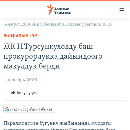
Линктер
Мазмунга
өтүңүз
6-Август, 2026-жыл, бейшемби, Бишкек убактысы 18:25
Навигацияга
ЖАҢЫЛЫКТАР
өтүңүз
ЖАҢЫЛЫКТАР
КЫРГЫЗСТАН
Издөөгө
ЖК Н.Турсункуловду баш
салыңыз
ДҮЙНӨ
КЫРГЫЗСТАН
прокурорлукка дайындоого
УКРАИНА
САЯСАТ
ДҮЙНӨ
макулдук берди
АТАЙЫН ИЛИКТӨӨ
ЭКОНОМИКА
БОРБОР АЗИЯ
4-Декабрь, 2009
ТВ ПРОГРАММАЛАР
МАДАНИЯТ
Бөлүшүңүз
ПОДКАСТ
БҮГҮН АЗАТТЫКТА
ӨЗГӨЧӨ ПИКИР
ЭКСПЕРТТЕР ТАЛДАЙТ
Бизди Google'дан табыңыз
БИЗ ЖАНА ДҮЙНӨ
Русский
Паралменттин бүгүнкү жыйынында мурдагы
ДАНИСТЕ