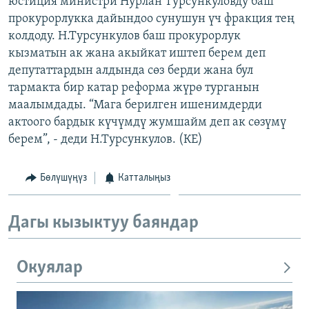
юстиция министри Нурлан Турсункуловду баш
ОНЛАЙН ШЕРИНЕ
ЭЖЕ-СИҢДИЛЕР
прокурорлукка дайындоо сунушун үч фракция тең
колдоду. Н.Турсункулов баш прокурорлук
АЗАТТЫК+
кызматын ак жана акыйкат иштеп берем деп
ЫҢГАЙСЫЗ СУРООЛОР
депутаттардын алдында сөз берди жана бул
тармакта бир катар реформа жүрө турганын
маалымдады. “Мага берилген ишенимдерди
ЭЕ/АРнун бардык сайттары
актоого бардык күчүмдү жумшайм деп ак сөзүмү
берем”, - деди Н.Турсункулов. (КЕ)
Бөлүшүңүз
Катталыңыз
Дагы кызыктуу баяндар
Окуялар