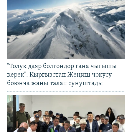
"Толук даяр болгондор гана чыгышы
керек". Кыргызстан Жеңиш чокусу
боюнча жаңы талап сунуштады