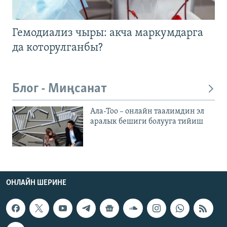
Гемодиализ чыры: акча маркумдарга
да которулганбы?
Блог - Миңсанат
Ала-Тоо – онлайн таалимдин эл
аралык бешиги болууга тийиш
ОНЛАЙН ШЕРИНЕ