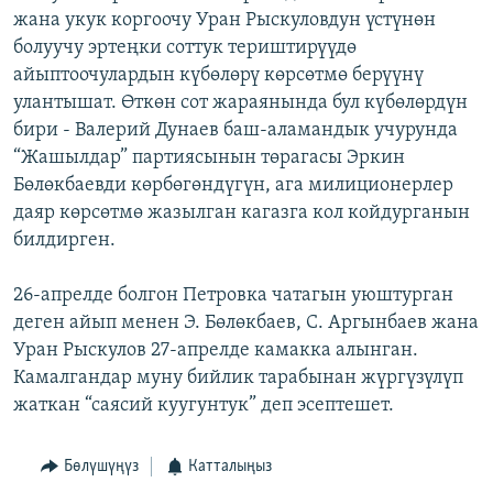
жана укук коргоочу Уран Рыскуловдун үстүнөн
ОНЛАЙН ШЕРИНЕ
ЭЖЕ-СИҢДИЛЕР
болуучу эртеңки соттук териштирүүдө
АЗАТТЫК+
айыптоочулардын күбөлөрү көрсөтмө берүүнү
ЫҢГАЙСЫЗ СУРООЛОР
улантышат. Өткөн сот жараянында бул күбөлөрдүн
бири - Валерий Дунаев баш-аламандык учурунда
“Жашылдар” партиясынын төрагасы Эркин
ЭЕ/АРнун бардык сайттары
Бөлөкбаевди көрбөгөндүгүн, ага милиционерлер
даяр көрсөтмө жазылган кагазга кол койдурганын
билдирген.
26-апрелде болгон Петровка чатагын уюштурган
деген айып менен Э. Бөлөкбаев, С. Аргынбаев жана
Уран Рыскулов 27-апрелде камакка алынган.
Камалгандар муну бийлик тарабынан жүргүзүлүп
жаткан “саясий куугунтук” деп эсептешет.
Бөлүшүңүз
Катталыңыз