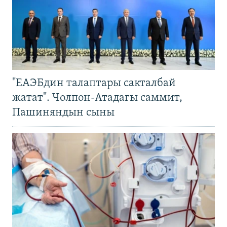
"ЕАЭБдин талаптары сакталбай
жатат". Чолпон-Атадагы саммит,
Пашиняндын сыны