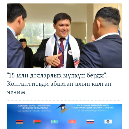
"15 млн долларлык мүлкүн берди".
Конгантиевди абактан алып калган
чечим