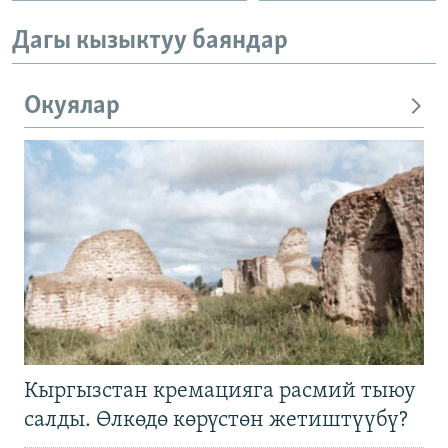
Дагы кызыктуу баяндар
Окуялар
Кыргызстан кремацияга расмий тыюу
салды. Өлкөдө көрүстөн жетиштүүбү?