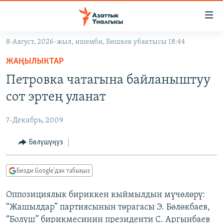
Линктер
Мазмунга
өтүңүз
8-Август, 2026-жыл, ишемби, Бишкек убактысы 18:44
Навигацияга
ЖАҢЫЛЫКТАР
өтүңүз
ЖАҢЫЛЫКТАР
КЫРГЫЗСТАН
Издөөгө
Петровка чатагына байланыштуу
салыңыз
ДҮЙНӨ
КЫРГЫЗСТАН
сот эртең уланат
УКРАИНА
САЯСАТ
ДҮЙНӨ
7-Декабрь, 2009
АТАЙЫН ИЛИКТӨӨ
ЭКОНОМИКА
БОРБОР АЗИЯ
ТВ ПРОГРАММАЛАР
Бөлүшүңүз
МАДАНИЯТ
ПОДКАСТ
БҮГҮН АЗАТТЫКТА
Бизди Google'дан табыңыз
ӨЗГӨЧӨ ПИКИР
ЭКСПЕРТТЕР ТАЛДАЙТ
Оппозициялык бириккен кыймылдын мүчөлөрү:
БИЗ ЖАНА ДҮЙНӨ
Русский
“Жашылдар” партиясынын төрагасы Э. Бөлөкбаев,
ДАНИСТЕ
“Болуш” бирикмесинин президенти С. Аргынбаев