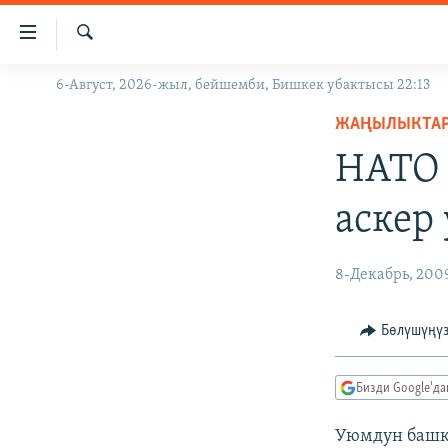
Линктер
Мазмунга
өтүңүз
Издөө
6-Август, 2026-жыл, бейшемби, Бишкек убактысы 22:13
ЖАҢЫЛЫКТАР
Навигацияга
өтүңүз
ЖАҢЫЛЫКТА
КЫРГЫЗСТАН
Издөөгө
НАТО 
ДҮЙНӨ
КЫРГЫЗСТАН
салыңыз
УКРАИНА
САЯСАТ
ДҮЙНӨ
аскер
АТАЙЫН ИЛИКТӨӨ
ЭКОНОМИКА
БОРБОР АЗИЯ
ТВ ПРОГРАММАЛАР
МАДАНИЯТ
8-Декабрь, 200
ПОДКАСТ
БҮГҮН АЗАТТЫКТА
Бөлүшүңү
ӨЗГӨЧӨ ПИКИР
ЭКСПЕРТТЕР ТАЛДАЙТ
БИЗ ЖАНА ДҮЙНӨ
Бизди Google'д
ДАНИСТЕ
Уюмдун башк