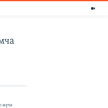
мча
о мүчө