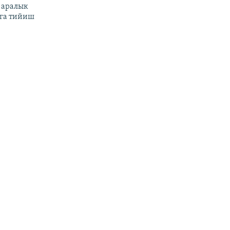
 аралык
га тийиш