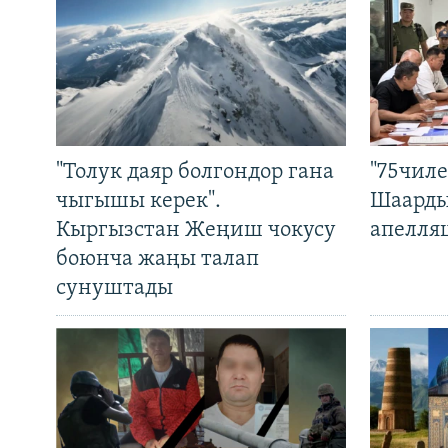
"Толук даяр болгондор гана
"75чиле
чыгышы керек".
Шаарды
Кыргызстан Жеңиш чокусу
апелля
боюнча жаңы талап
сунуштады