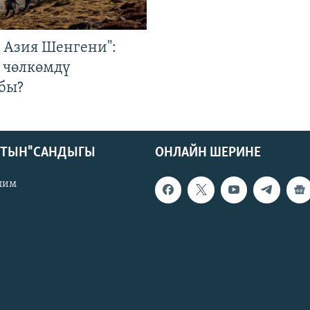
р Азия Шенгени":
 чөлкөмдү
бы?
КТЫН" САНДЫГЫ
ОНЛАЙН ШЕРИНЕ
лим