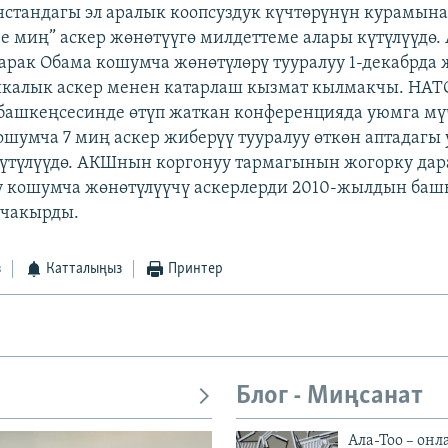
нстандагы эл аралык коопсуздук күчтөрүнүн курамын
че миң” аскер жөнөтүүгө милдеттеме алары күтүлүүдө
арак Обама кошумча жөнөтүлөрү тууралуу 1-декабрда
икалык аскер менен катарлаш кызмат кылмакчы. НА
башкеңсесинде өтүп жаткан конференцияда уюмга мү
ошумча 7 миң аскер жиберүү тууралуу өткөн аптадагы
үтүлүүдө. АКШнын коргонуу тармагынын жогорку дар
 кошумча жөнөтүлүүчү аскерлерди 2010-жылдын баш
 чакырды.
з
Катталыңыз
Принтер
Блог - Миңсанат
Ала-Тоо – онл