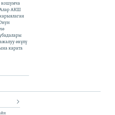
а кошумча
. Алар АКШ
 жарыялаган
ТОнун
чө
 убадалары
ажалуу өкүлү
ына карата
айн