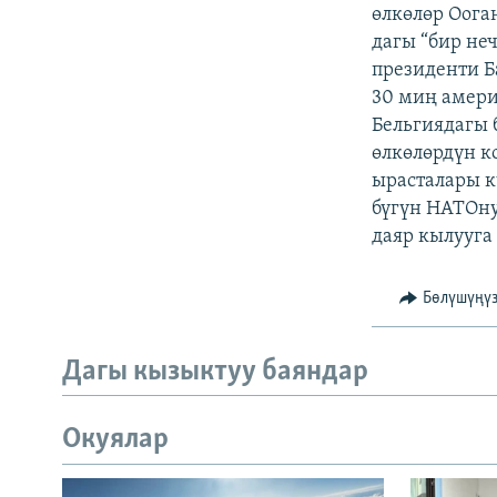
ЭЖЕ-СИҢДИЛЕР
өлкөлөр Оога
дагы “бир не
АЗАТТЫК+
президенти Б
ЫҢГАЙСЫЗ СУРООЛОР
30 миң амер
Бельгиядагы 
өлкөлөрдүн к
ырасталары к
бүгүн НАТОну
даяр кылууга
Бөлүшүңү
Дагы кызыктуу баяндар
Окуялар