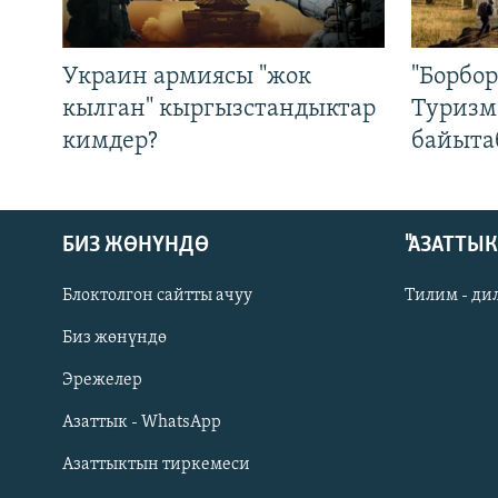
Украин армиясы "жок
"Борбо
кылган" кыргызстандыктар
Туризм
кимдер?
байыта
БИЗ ЖӨНҮНДӨ
"АЗАТТЫ
Блоктолгон сайтты ачуу
Тилим - ди
Биз жөнүндө
Русский
Эрежелер
Азаттык - WhatsApp
ОНЛАЙН ШЕРИНЕ
Азаттыктын тиркемеси