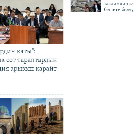
таалимдин эл
бешиги болуу
рдин каты":
к сот тараптардын
ция арызын карайт