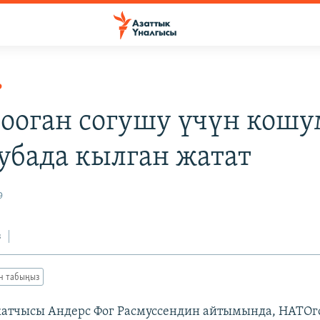
Р
ооган согушу үчүн кошу
 убада кылган жатат
9
з
ан табыңыз
атчысы Андерс Фог Расмуссендин айтымында, НАТОг