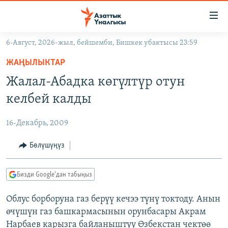
Линктер
Мазмунга
өтүңүз
6-Август, 2026-жыл, бейшемби, Бишкек убактысы 23:59
Навигацияга
ЖАҢЫЛЫКТАР
өтүңүз
ЖАҢЫЛЫКТАР
КЫРГЫЗСТАН
Издөөгө
Жалал-Абадка көгүлтүр отун
салыңыз
ДҮЙНӨ
КЫРГЫЗСТАН
келбей калды
УКРАИНА
САЯСАТ
ДҮЙНӨ
16-Декабрь, 2009
АТАЙЫН ИЛИКТӨӨ
ЭКОНОМИКА
БОРБОР АЗИЯ
ТВ ПРОГРАММАЛАР
Бөлүшүңүз
МАДАНИЯТ
ПОДКАСТ
БҮГҮН АЗАТТЫКТА
Бизди Google'дан табыңыз
ӨЗГӨЧӨ ПИКИР
ЭКСПЕРТТЕР ТАЛДАЙТ
Облус борборуна газ берүү кечээ түнү токтоду. Анын
БИЗ ЖАНА ДҮЙНӨ
Русский
өчүшүн газ башкармасынын орунбасары Акрам
ДАНИСТЕ
Нарбаев карызга байланыштуу Өзбекстан чектөө