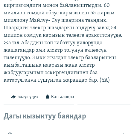
киргизгендиги менен байланыштырды. 60
ОНЛАЙН ШЕРИНЕ
ЭЖЕ-СИҢДИЛЕР
миллион сомдой облус карызынын 55 жарым
АЗАТТЫК+
миллиону Майлуу- Суу шаарына таандык.
ЫҢГАЙСЫЗ СУРООЛОР
Шаардагы электр шамдарын өндүрчү завод 54
милион сомдук карызын төлөөгө аракеттенүүдө.
Жалал-Абаддын көп кабаттуу үйлөрүндө
ЭЕ/АРнун бардык сайттары
жашагандар эми электр тогунун өчпөөсүн
тилешүүдө. Эмки жылдан электр бааларынын
кымбатташына нааразы жана электр
жабдууларынын эскиргендигинен баа
көтөрүлгөнүн түшүнгөн жарандар бар. (YA)
Бөлүшүңүз
Катталыңыз
Дагы кызыктуу баяндар