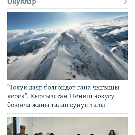
Окуялар
"Толук даяр болгондор гана чыгышы
керек". Кыргызстан Жеңиш чокусу
боюнча жаңы талап сунуштады