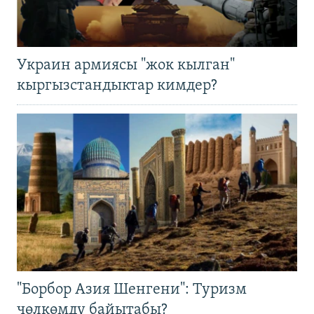
Украин армиясы "жок кылган"
кыргызстандыктар кимдер?
"Борбор Азия Шенгени": Туризм
чөлкөмдү байытабы?