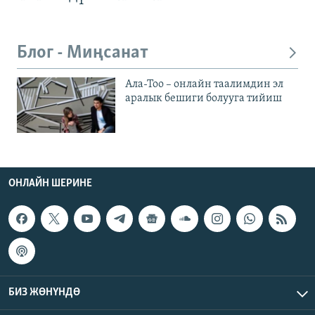
Блог - Миңсанат
Ала-Тоо – онлайн таалимдин эл
аралык бешиги болууга тийиш
ОНЛАЙН ШЕРИНЕ
БИЗ ЖӨНҮНДӨ