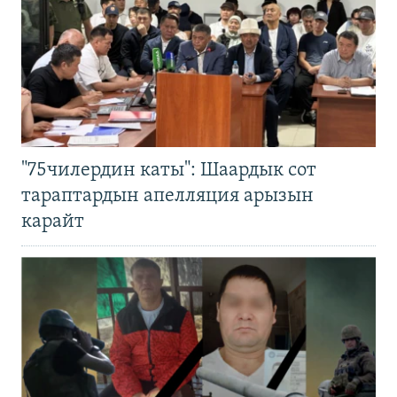
"75чилердин каты": Шаардык сот
тараптардын апелляция арызын
карайт