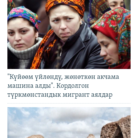
"Күйөөм үйлөндү, жөнөткөн акчама
машина алды". Кордолгон
түркмөнстандык мигрант аялдар