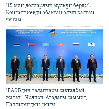
"15 млн долларлык мүлкүн берди".
Конгантиевди абактан алып калган
чечим
"ЕАЭБдин талаптары сакталбай
жатат". Чолпон-Атадагы саммит,
Пашиняндын сыны