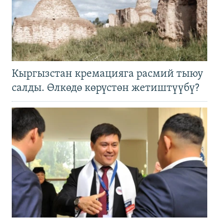
Кыргызстан кремацияга расмий тыюу
салды. Өлкөдө көрүстөн жетиштүүбү?