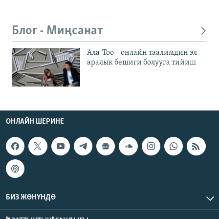
Блог - Миңсанат
Ала-Тоо – онлайн таалимдин эл
аралык бешиги болууга тийиш
ОНЛАЙН ШЕРИНЕ
БИЗ ЖӨНҮНДӨ