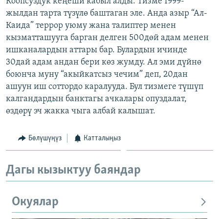
Коопсуздук кеңеши кабыл алды. Тизме 1999-
ОНЛАЙН ШЕРИНЕ
ЭЖЕ-СИҢДИЛЕР
жылдан тарта түзүлө баштаган эле. Анда азыр “Ал-
Каида” террор уюму жана талиптер менен
АЗАТТЫК+
кызматташууга барган делген 500дөй адам менен
ЫҢГАЙСЫЗ СУРООЛОР
ишканалардын аттары бар. Булардын ичинде
30дай адам андан бери көз жумду. Ал эми дүйнө
боюнча муну “акыйкатсыз чечим” деп, 20дан
ЭЕ/АРнун бардык сайттары
ашуун иш соттордо каралууда. Бул тизмеге түшүп
калгандардын банктагы ачкалары опуздалат,
өздөрү эч жакка чыга албай калышат.
Бөлүшүңүз
Катталыңыз
Дагы кызыктуу баяндар
Окуялар