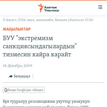
Линктер
Мазмунга
өтүңүз
9-Август, 2026-жыл, жекшемби, Бишкек убактысы 10:26
Навигацияга
ЖАҢЫЛЫКТАР
өтүңүз
ЖАҢЫЛЫКТАР
КЫРГЫЗСТАН
Издөөгө
БУУ "экстремизм
салыңыз
ДҮЙНӨ
КЫРГЫЗСТАН
санкциясындагылардын"
УКРАИНА
САЯСАТ
ДҮЙНӨ
тизмесин кайра карайт
АТАЙЫН ИЛИКТӨӨ
ЭКОНОМИКА
БОРБОР АЗИЯ
18-Декабрь, 2009
ТВ ПРОГРАММАЛАР
МАДАНИЯТ
Бөлүшүңүз
ПОДКАСТ
БҮГҮН АЗАТТЫКТА
ӨЗГӨЧӨ ПИКИР
ЭКСПЕРТТЕР ТАЛДАЙТ
Бизди Google'дан табыңыз
БИЗ ЖАНА ДҮЙНӨ
Русский
Бул тууралуу резолюцияны улуттар уюмунун
ДАНИСТЕ