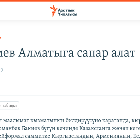
Р
иев Алматыга сапар алат
09
з
ан табыңыз
н маалымат кызматынын билдирүүсүнө караганда, кы
рманбек Бакиев бүгүн кечинде Казакстанга жөнөп кет
бейформал саммитке Кыргызстандын, Армениянын, Бе