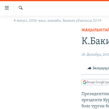
Линктер
Мазмунга
өтүңүз
Издөө
8-Август, 2026-жыл, ишемби, Бишкек убактысы 20:19
ЖАҢЫЛЫКТАР
Навигацияга
өтүңүз
ЖАҢЫЛЫКТА
КЫРГЫЗСТАН
Издөөгө
К.Бак
ДҮЙНӨ
КЫРГЫЗСТАН
салыңыз
УКРАИНА
САЯСАТ
ДҮЙНӨ
18-Декабрь, 20
АТАЙЫН ИЛИКТӨӨ
ЭКОНОМИКА
БОРБОР АЗИЯ
ТВ ПРОГРАММАЛАР
МАДАНИЯТ
Бөлүшүңү
ПОДКАСТ
БҮГҮН АЗАТТЫКТА
Бизди Google'д
ӨЗГӨЧӨ ПИКИР
ЭКСПЕРТТЕР ТАЛДАЙТ
БИЗ ЖАНА ДҮЙНӨ
Президентти
презденти Ку
ДАНИСТЕ
боло турган 