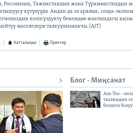
н, Россиянын, Тажикстандын жана Түркмөнстандын м
тышуусу күтүлүүдө. Андан да эл аралык, соода-экон
регионалдык коопсуздукту бекемдөө жаатындагы кыз
ңейтүү маселелери талкууланмакчы.(AiT)
з
Катталыңыз
Принтер
Блог - Миңсанат
Ала-Тоо – онл
таалимдин эл
бешиги болуу