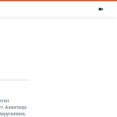
ргыз
ет. Алматыда
ларусиянын,