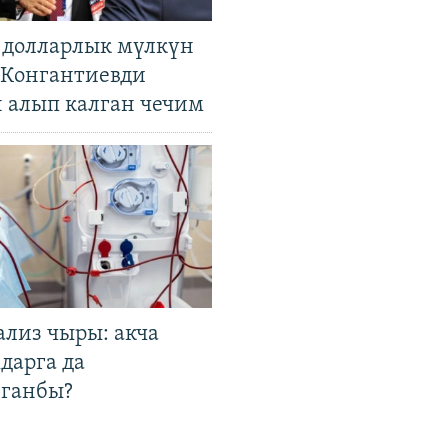
н долларлык мүлкүн
. Конгантиевди
н алып калган чечим
ализ чыры: акча
дарга да
лганбы?