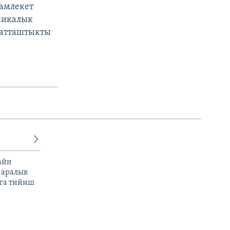
амлекет
омикалык
матташтыкты
айн
 аралык
га тийиш