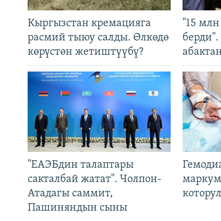
Кыргызстан кремацияга
"15 мл
расмий тыюу салды. Өлкөдө
берди"
көрүстөн жетиштүүбү?
абакта
"ЕАЭБдин талаптары
Гемоди
сакталбай жатат". Чолпон-
маркум
Атадагы саммит,
котору
Пашиняндын сыны