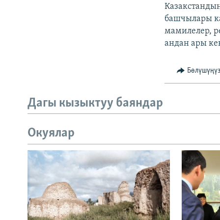
ЭЖЕ-СИҢДИЛЕР
Казакстанды
башчылары ка
АЗАТТЫК+
мамилелер, 
ЫҢГАЙСЫЗ СУРООЛОР
андан ары ке
Бөлүшүңү
Дагы кызыктуу баяндар
Окуялар