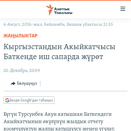
Линктер
Мазмунга
өтүңүз
6-Август, 2026-жыл, бейшемби, Бишкек убактысы 21:55
Навигацияга
ЖАҢЫЛЫКТАР
өтүңүз
ЖАҢЫЛЫКТАР
КЫРГЫЗСТАН
Издөөгө
Кыргызстандын Акыйкатчысы
салыңыз
ДҮЙНӨ
КЫРГЫЗСТАН
Баткенде иш сапарда жүрөт
УКРАИНА
САЯСАТ
ДҮЙНӨ
25-Декабрь, 2009
АТАЙЫН ИЛИКТӨӨ
ЭКОНОМИКА
БОРБОР АЗИЯ
ТВ ПРОГРАММАЛАР
Бөлүшүңүз
МАДАНИЯТ
ПОДКАСТ
БҮГҮН АЗАТТЫКТА
Бизди Google'дан табыңыз
ӨЗГӨЧӨ ПИКИР
ЭКСПЕРТТЕР ТАЛДАЙТ
Бүгүн Турсунбек Акун катышкан Баткендеги
БИЗ ЖАНА ДҮЙНӨ
Русский
Акыйкатчынын өкүлүнүн жылдык отчету
ДАНИСТЕ
коомчулуктун жалпы катышуусу менен угулат.