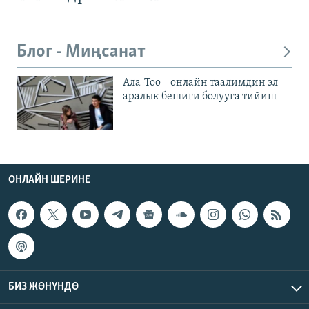
Блог - Миңсанат
Ала-Тоо – онлайн таалимдин эл
аралык бешиги болууга тийиш
ОНЛАЙН ШЕРИНЕ
БИЗ ЖӨНҮНДӨ