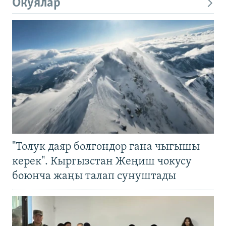
Окуялар
"Толук даяр болгондор гана чыгышы
керек". Кыргызстан Жеңиш чокусу
боюнча жаңы талап сунуштады