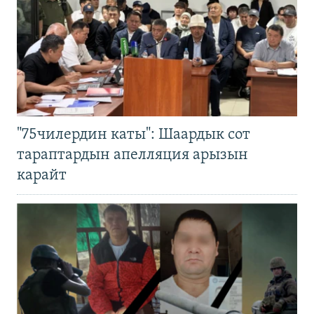
"75чилердин каты": Шаардык сот
тараптардын апелляция арызын
карайт