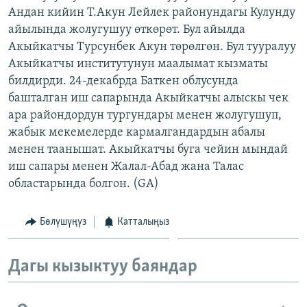
Андан кийин Т.Акун Лейлек районундагы Кулунду
ОНЛАЙН ШЕРИНЕ
ЭЖЕ-СИҢДИЛЕР
айылында жолугушуу өткөрөт. Бул айылда
АЗАТТЫК+
Акыйкатчы Турсунбек Акун төрөлгөн. Бул тууралуу
ЫҢГАЙСЫЗ СУРООЛОР
Акыйкатчы институтунун маалымат кызматы
билдирди. 24-декабрда Баткен облусунда
башталган иш сапарында Акыйкатчы алыскы чек
ЭЕ/АРнун бардык сайттары
ара райондордун тургундары менен жолугушуп,
жабык мекемелерде кармалгандардын абалы
менен таанышат. Акыйкатчы буга чейин мындай
иш сапары менен Жалал-Абад жана Талас
областарында болгон. (GA)
Бөлүшүңүз
Катталыңыз
Дагы кызыктуу баяндар