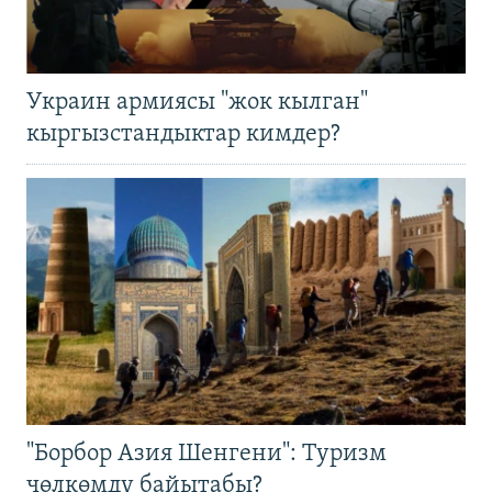
Украин армиясы "жок кылган"
кыргызстандыктар кимдер?
"Борбор Азия Шенгени": Туризм
чөлкөмдү байытабы?