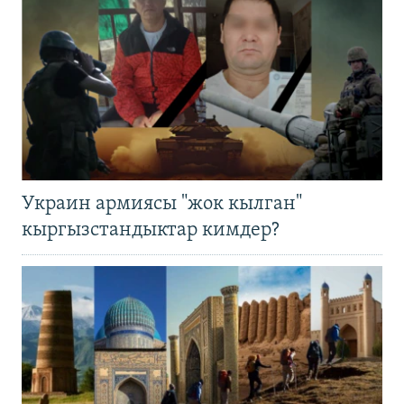
Украин армиясы "жок кылган"
кыргызстандыктар кимдер?