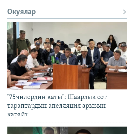
Окуялар
"75чилердин каты": Шаардык сот
тараптардын апелляция арызын
карайт