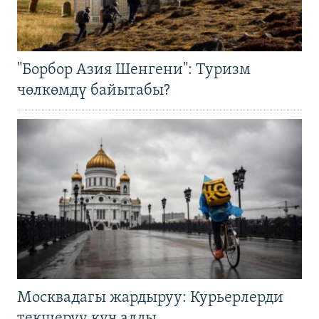
"Борбор Азия Шенгени": Туризм
чөлкөмдү байытабы?
Москвадагы жардыруу: Курьерлерди
текшерүү күч алды