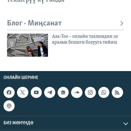
Блог - Миңсанат
Ала-Тоо – онлайн таалимдин эл
аралык бешиги болууга тийиш
ОНЛАЙН ШЕРИНЕ
БИЗ ЖӨНҮНДӨ