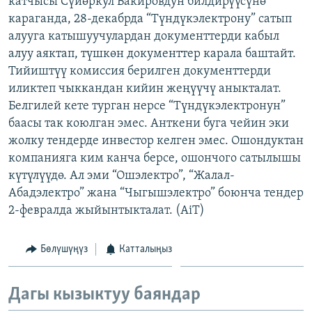
катчысы Сүйөркул Бакировдун билдирүүсүнө
ОНЛАЙН ШЕРИНЕ
ЭЖЕ-СИҢДИЛЕР
караганда, 28-декабрда “Түндүкэлектрону” сатып
алууга катышуучулардан документтерди кабыл
АЗАТТЫК+
алуу аяктап, түшкөн документтер карала баштайт.
ЫҢГАЙСЫЗ СУРООЛОР
Тийиштүү комиссия берилген документтерди
иликтеп чыккандан кийин жеңүүчү аныкталат.
Белгилей кете турган нерсе “Түндүкэлектронун”
ЭЕ/АРнун бардык сайттары
баасы так коюлган эмес. Анткени буга чейин эки
жолку тендерде инвестор келген эмес. Ошондуктан
компанияга ким канча берсе, ошончого сатылышы
күтүлүүдө. Ал эми “Ошэлектро”, “Жалал-
Абадэлектро” жана “Чыгышэлектро” боюнча тендер
2-февралда жыйынтыкталат. (AiT)
Бөлүшүңүз
Катталыңыз
Дагы кызыктуу баяндар