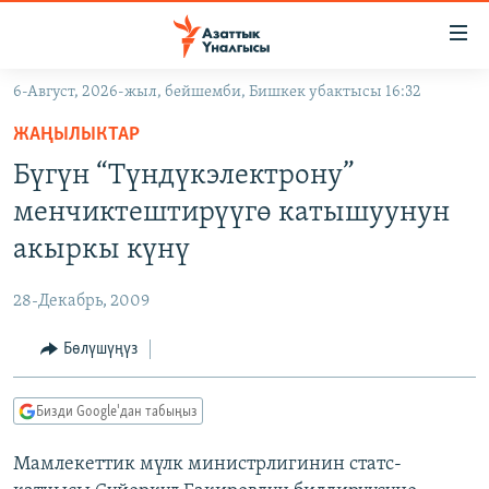
Линктер
Мазмунга
өтүңүз
6-Август, 2026-жыл, бейшемби, Бишкек убактысы 16:32
Навигацияга
ЖАҢЫЛЫКТАР
өтүңүз
ЖАҢЫЛЫКТАР
КЫРГЫЗСТАН
Издөөгө
Бүгүн “Түндүкэлектрону”
салыңыз
ДҮЙНӨ
КЫРГЫЗСТАН
менчиктештирүүгө катышуунун
УКРАИНА
САЯСАТ
ДҮЙНӨ
акыркы күнү
АТАЙЫН ИЛИКТӨӨ
ЭКОНОМИКА
БОРБОР АЗИЯ
28-Декабрь, 2009
ТВ ПРОГРАММАЛАР
МАДАНИЯТ
Бөлүшүңүз
ПОДКАСТ
БҮГҮН АЗАТТЫКТА
ӨЗГӨЧӨ ПИКИР
ЭКСПЕРТТЕР ТАЛДАЙТ
Бизди Google'дан табыңыз
БИЗ ЖАНА ДҮЙНӨ
Русский
Мамлекеттик мүлк министрлигинин статс-
ДАНИСТЕ