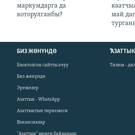
маркумдарга да
каатчы
которулганбы?
май да
турган
БИЗ ЖӨНҮНДӨ
"АЗАТТЫ
Блоктолгон сайтты ачуу
Тилим - ди
Биз жөнүндө
Русский
Эрежелер
Азаттык - WhatsApp
ОНЛАЙН ШЕРИНЕ
Азаттыктын тиркемеси
Вакансиялар
"Азаттык" менен байланыш