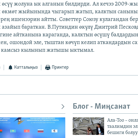
 өсүү жолуна ык алганын билдирди. Ал кечээ 2009-ж
өкмөт жыйынында чыгарып жатып, калктын саныны
рең ишенээрин айтты. Советтер Союзу кулагандан бе
 азайып бараткан. В.Путиндин өкүлү Дмитрий Песков
игине айтканына караганда, калктын өсүшү балдардын
н, ошондой эле, тыштан көчүп келип аткандардын 
а камсыз кылынып жатышы ыктымал.
з
Катталыңыз
Принтер
Блог - Миңсанат
Ала-Тоо – онл
таалимдин эл
бешиги болуу