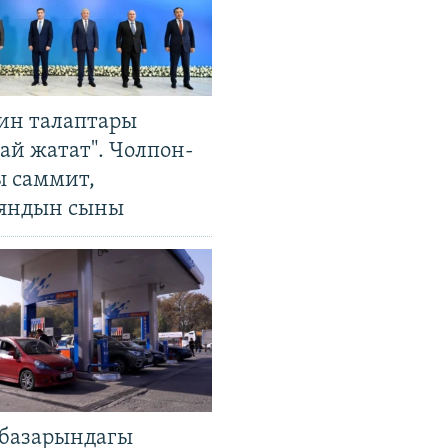
ин талаптары
ай жатат". Чолпон-
ы саммит,
яндын сыны
базарындагы