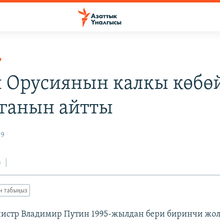
Р
 Орусиянын калкы көбө
ганын айтты
09
з
ан табыңыз
истр Владимир Путин 1995-жылдан бери биринчи жол