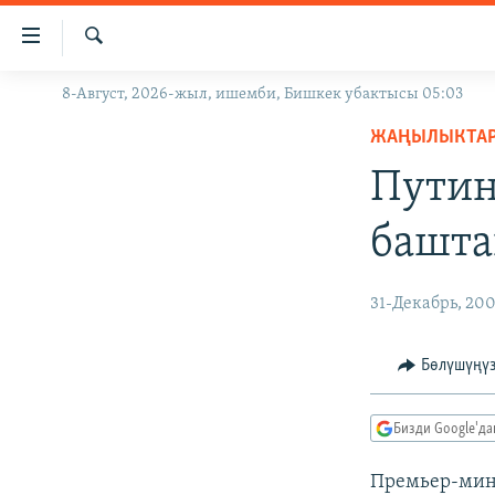
Линктер
Мазмунга
өтүңүз
Издөө
8-Август, 2026-жыл, ишемби, Бишкек убактысы 05:03
ЖАҢЫЛЫКТАР
Навигацияга
өтүңүз
ЖАҢЫЛЫКТА
КЫРГЫЗСТАН
Издөөгө
Путин
ДҮЙНӨ
КЫРГЫЗСТАН
салыңыз
УКРАИНА
САЯСАТ
ДҮЙНӨ
башта
АТАЙЫН ИЛИКТӨӨ
ЭКОНОМИКА
БОРБОР АЗИЯ
ТВ ПРОГРАММАЛАР
МАДАНИЯТ
31-Декабрь, 20
ПОДКАСТ
БҮГҮН АЗАТТЫКТА
Бөлүшүңү
ӨЗГӨЧӨ ПИКИР
ЭКСПЕРТТЕР ТАЛДАЙТ
БИЗ ЖАНА ДҮЙНӨ
Бизди Google'д
ДАНИСТЕ
Премьер-мин