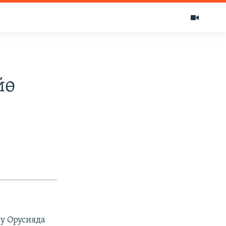
йө
у Орусияда