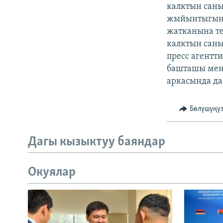
ЭЖЕ-СИҢДИЛЕР
калктын саны
жыйынтыгын 
АЗАТТЫК+
жатканына те
ЫҢГАЙСЫЗ СУРООЛОР
калктын саны
пресс агентт
башташы мене
аркасында д
Бөлүшүңү
Дагы кызыктуу баяндар
Окуялар