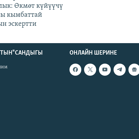
лык: Өкмөт күйүүчү
гы кымбаттай
ын эскертти
КТЫН" САНДЫГЫ
ОНЛАЙН ШЕРИНЕ
лим