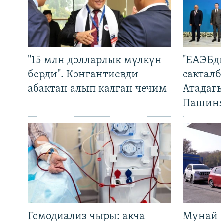
"15 млн долларлык мүлкүн
"ЕАЭБд
берди". Конгантиевди
сакталб
абактан алып калган чечим
Атадаг
Пашин
Гемодиализ чыры: акча
Мунай 