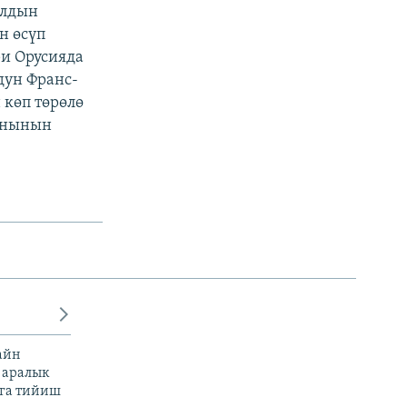
ылдын
н өсүп
ри Орусияда
дун Франс-
 көп төрөлө
санынын
айн
 аралык
га тийиш