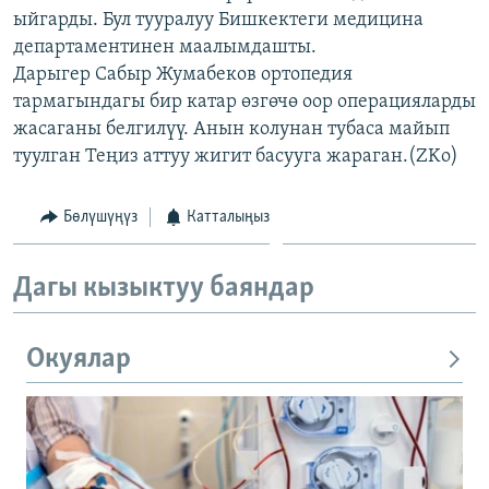
ыйгарды. Бул тууралуу Бишкектеги медицина
ОНЛАЙН ШЕРИНЕ
ЭЖЕ-СИҢДИЛЕР
департаментинен маалымдашты.
АЗАТТЫК+
Дарыгер Сабыр Жумабеков ортопедия
ЫҢГАЙСЫЗ СУРООЛОР
тармагындагы бир катар өзгөчө оор операцияларды
жасаганы белгилүү. Анын колунан тубаса майып
туулган Теңиз аттуу жигит басууга жараган.(ZKo)
ЭЕ/АРнун бардык сайттары
Бөлүшүңүз
Катталыңыз
Дагы кызыктуу баяндар
Окуялар