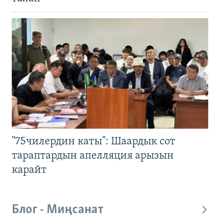
"75чилердин каты": Шаардык сот
тараптардын апелляция арызын
карайт
Блог - Миңсанат