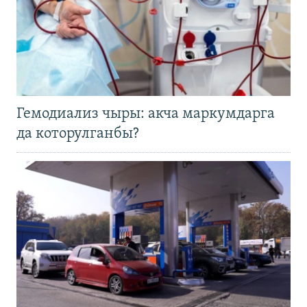
Гемодиализ чыры: акча маркумдарга
да которулганбы?