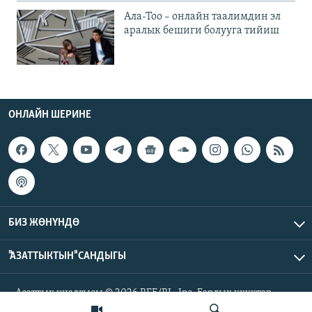
Ала-Тоо – онлайн таалимдин эл
аралык бешиги болууга тийиш
ОНЛАЙН ШЕРИНЕ
БИЗ ЖӨНҮНДӨ
"АЗАТТЫКТЫН" САНДЫГЫ
Азаттык үналгысы © 2026 RFE/RL, Inc. Бардык укуктар
корголгон.