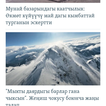
Мунай базарындагы каатчылык:
Өкмөт күйүүчү май дагы кымбаттай
турганын эскертти
"Мыкты даярдыгы барлар гана
чыксын". Жеңиш чокусу боюнча жаңы
талап