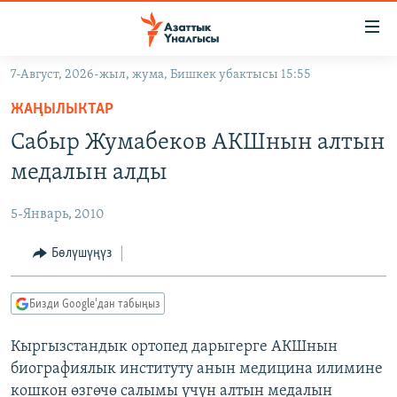
Линктер
Мазмунга
өтүңүз
7-Август, 2026-жыл, жума, Бишкек убактысы 15:55
Навигацияга
ЖАҢЫЛЫКТАР
өтүңүз
ЖАҢЫЛЫКТАР
КЫРГЫЗСТАН
Издөөгө
Сабыр Жумабеков АКШнын алтын
салыңыз
ДҮЙНӨ
КЫРГЫЗСТАН
медалын алды
УКРАИНА
САЯСАТ
ДҮЙНӨ
5-Январь, 2010
АТАЙЫН ИЛИКТӨӨ
ЭКОНОМИКА
БОРБОР АЗИЯ
ТВ ПРОГРАММАЛАР
Бөлүшүңүз
МАДАНИЯТ
ПОДКАСТ
БҮГҮН АЗАТТЫКТА
Бизди Google'дан табыңыз
ӨЗГӨЧӨ ПИКИР
ЭКСПЕРТТЕР ТАЛДАЙТ
Кыргызстандык ортопед дарыгерге АКШнын
БИЗ ЖАНА ДҮЙНӨ
Русский
биографиялык институту анын медицина илимине
ДАНИСТЕ
кошкон өзгөчө салымы үчүн алтын медалын