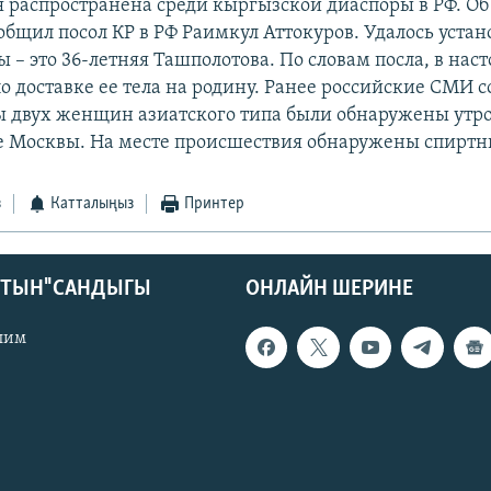
я распространена среди кыргызской диаспоры в РФ. Об
общил посол КР в РФ Раимкул Аттокуров. Удалось уста
 – это 36-летняя Ташполотова. По словам посла, в нас
о доставке ее тела на родину. Ранее российские СМИ 
пы двух женщин азиатского типа были обнаружены утр
е Москвы. На месте происшествия обнаружены спиртн
з
Катталыңыз
Принтер
КТЫН" САНДЫГЫ
ОНЛАЙН ШЕРИНЕ
лим