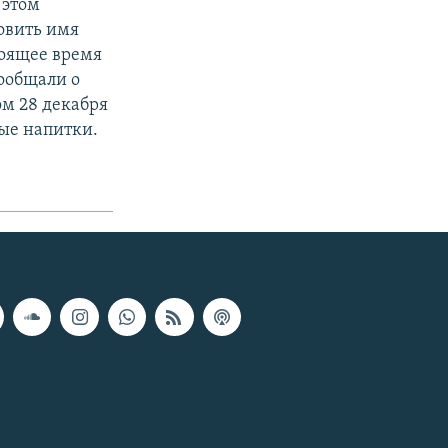
 этом
новить имя
тоящее время
сообщали о
ом 28 декабря
ые напитки.