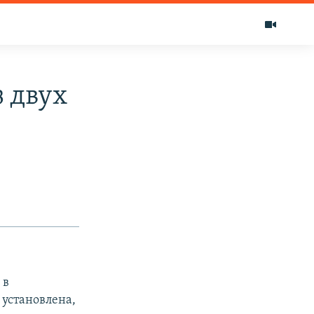
з двух
 в
 установлена,