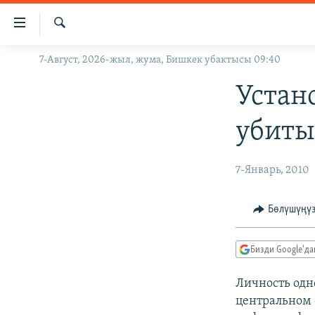
Линктер
Мазмунга
өтүңүз
Издөө
7-Август, 2026-жыл, жума, Бишкек убактысы 09:40
ЖАҢЫЛЫКТАР
Навигацияга
өтүңүз
КЫРГЫЗСТАН
Устан
Издөөгө
ДҮЙНӨ
КЫРГЫЗСТАН
салыңыз
убит
УКРАИНА
САЯСАТ
ДҮЙНӨ
АТАЙЫН ИЛИКТӨӨ
ЭКОНОМИКА
БОРБОР АЗИЯ
7-Январь, 2010
ТВ ПРОГРАММАЛАР
МАДАНИЯТ
Бөлүшүңү
ПОДКАСТ
БҮГҮН АЗАТТЫКТА
ӨЗГӨЧӨ ПИКИР
ЭКСПЕРТТЕР ТАЛДАЙТ
Бизди Google'д
БИЗ ЖАНА ДҮЙНӨ
Личность одн
ДАНИСТЕ
центральном 