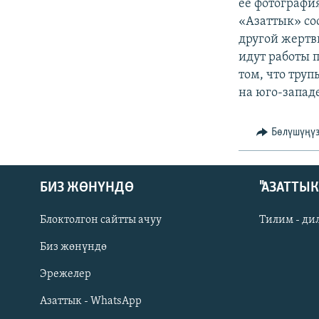
ЭЖЕ-СИҢДИЛЕР
ее фотографи
«Азаттык» со
АЗАТТЫК+
другой жертвы
ЫҢГАЙСЫЗ СУРООЛОР
идут работы п
том, что тру
на юго-запад
Бөлүшүңү
БИЗ ЖӨНҮНДӨ
"АЗАТТЫ
Блоктолгон сайтты ачуу
Тилим - ди
Биз жөнүндө
Русский
Эрежелер
Азаттык - WhatsApp
ОНЛАЙН ШЕРИНЕ