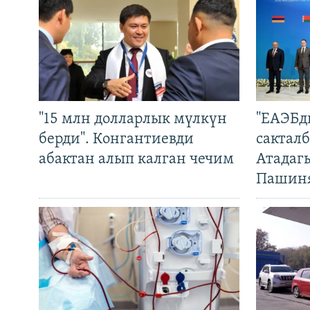
"15 млн долларлык мүлкүн
"ЕАЭБд
берди". Конгантиевди
сакталб
абактан алып калган чечим
Атадаг
Пашин