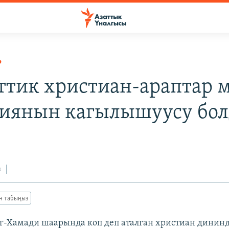
Р
ттик христиан-араптар 
иянын кагылышуусу бол
з
ан табыңыз
г-Хамади шаарында коп деп аталган христиан дининд