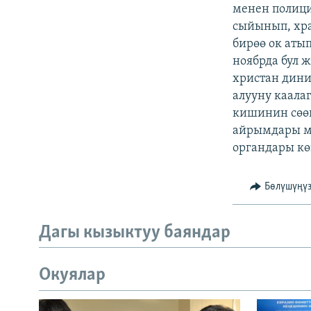
ЭЖЕ-СИҢДИЛЕР
менен полици
сыйынып, хра
АЗАТТЫК+
бирөө ок аты
ЫҢГАЙСЫЗ СУРООЛОР
ноябрда бул 
христан дини
алууну каала
кишинин сөө
айрымдары м
органдары кө
Бөлүшүңү
Дагы кызыктуу баяндар
Окуялар