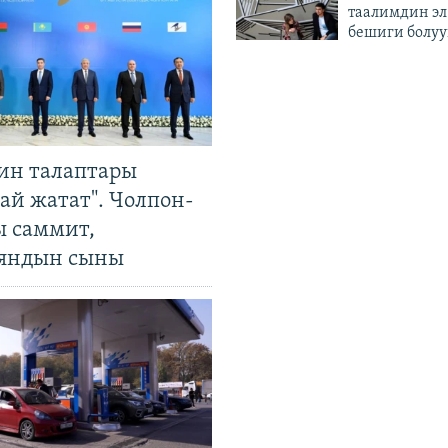
таалимдин эл
бешиги болуу
ин талаптары
ай жатат". Чолпон-
ы саммит,
яндын сыны