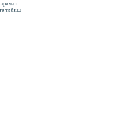
 аралык
га тийиш