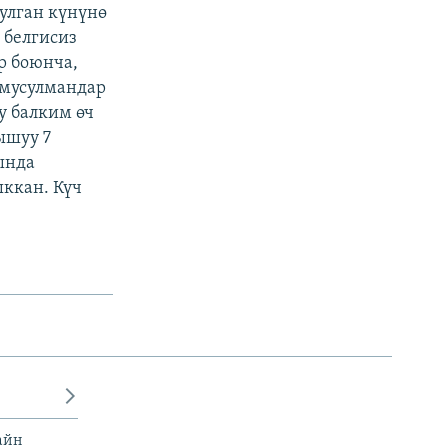
улган күнүнө
 белгисиз
р боюнча,
 мусулмандар
у балким өч
ышуу 7
ында
ккан. Күч
айн