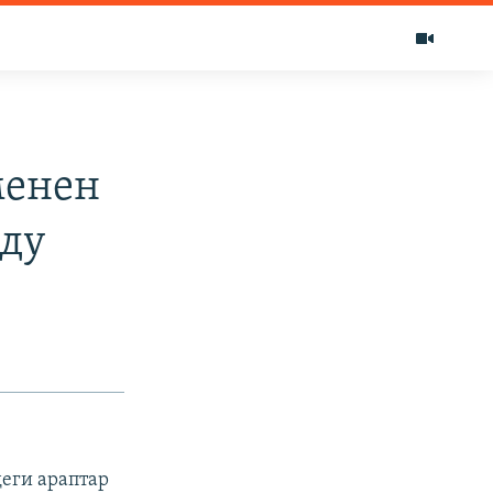
менен
ду
еги араптар