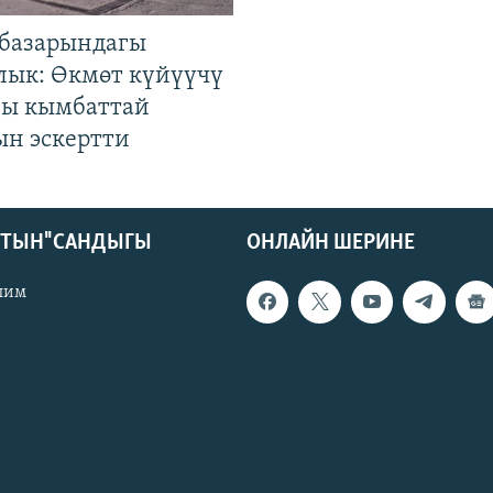
базарындагы
лык: Өкмөт күйүүчү
гы кымбаттай
ын эскертти
КТЫН" САНДЫГЫ
ОНЛАЙН ШЕРИНЕ
лим