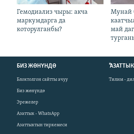
Гемодиализ чыры: акча
Мунай 
маркумдарга да
каатчы
которулганбы?
май да
турган
БИЗ ЖӨНҮНДӨ
"АЗАТТЫ
Блоктолгон сайтты ачуу
Тилим - ди
Биз жөнүндө
Русский
Эрежелер
Азаттык - WhatsApp
ОНЛАЙН ШЕРИНЕ
Азаттыктын тиркемеси