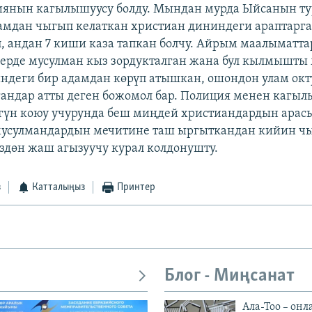
янын кагылышуусу болду. Мындан мурда Ыйсанын ту
мдан чыгып келаткан христиан дининдеги араптарга
п, андан 7 киши каза тапкан болчу. Айрым маалыматта
жерде мусулман кыз зордукталган жана бул кылмышты
ндеги бир адамдан көрүп атышкан, ошондон улам окт
гандар атты деген божомол бар. Полиция менен кагыл
гүн коюу учурунда беш миңдей христиандардын арас
усулмандардын мечитине таш ыргыткандан кийин чы
здөн жаш агызуучу курал колдонушту.
з
Катталыңыз
Принтер
Блог - Миңсанат
Ала-Тоо – онл