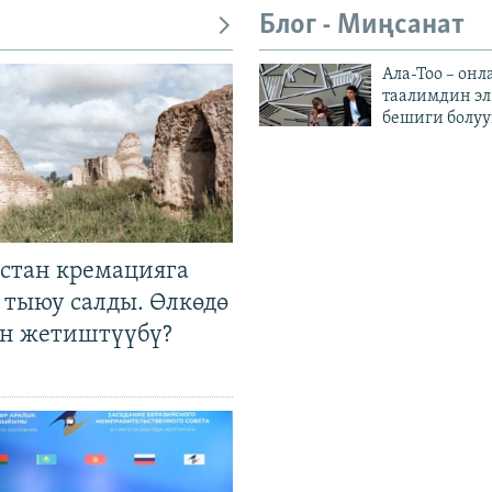
Блог - Миңсанат
Ала-Тоо – онл
таалимдин эл
бешиги болуу
стан кремацияга
 тыюу салды. Өлкөдө
өн жетиштүүбү?