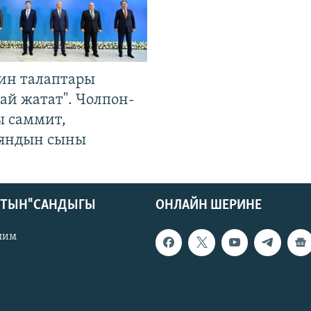
ин талаптары
ай жатат". Чолпон-
ы саммит,
яндын сыны
КТЫН" САНДЫГЫ
ОНЛАЙН ШЕРИНЕ
лим