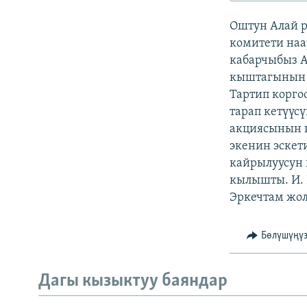
ЭЖЕ-СИҢДИЛЕР
Оштун Алай р
АЗАТТЫК+
комитети наа
ЫҢГАЙСЫЗ СУРООЛОР
кабарчыбыз 
кыштагынын о
Тартип корго
тарап кетүүс
акциясынын 
экенин эскет
кайрылуусун 
кылышты. И. 
Эркечтам жол
Бөлүшүңү
Дагы кызыктуу баяндар