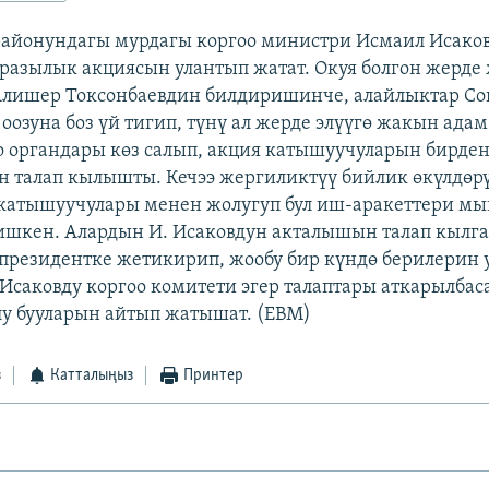
айонундагы мурдагы коргоо министри Исмаил Исаков
разылык акциясын улантып жатат. Окуя болгон жерде
Алишер Токсонбаевдин билдиришинче, алайлыктар Со
озуна боз үй тигип, түнү ал жерде элүүгө жакын адам 
о органдары көз салып, акция катышуучуларын бирде
үн талап кылышты. Кечээ жергиликтүү бийлик өкүлдөр
катышуучулары менен жолугуп бул иш-аракеттери м
ишкен. Алардын И. Исаковдун акталышын талап кылг
президентке жетикирип, жообу бир күндө берилерин 
Исаковду коргоо комитети эгер талаптары аткарылбас
у бууларын айтып жатышат. (EBM)
з
Катталыңыз
Принтер