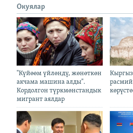
Окуялар
"Күйөөм үйлөндү, жөнөткөн
Кыргыз
акчама машина алды".
расмий
Кордолгон түркмөнстандык
көрүст
мигрант аялдар