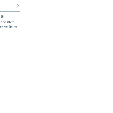
айн
 аралык
га тийиш