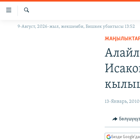
Линктер
Мазмунга
өтүңүз
Издөө
9-Август, 2026-жыл, жекшемби, Бишкек убактысы 13:52
ЖАҢЫЛЫКТАР
Навигацияга
өтүңүз
ЖАҢЫЛЫКТА
КЫРГЫЗСТАН
Издөөгө
Алайл
ДҮЙНӨ
КЫРГЫЗСТАН
салыңыз
УКРАИНА
САЯСАТ
ДҮЙНӨ
Исако
АТАЙЫН ИЛИКТӨӨ
ЭКОНОМИКА
БОРБОР АЗИЯ
кылы
ТВ ПРОГРАММАЛАР
МАДАНИЯТ
ПОДКАСТ
БҮГҮН АЗАТТЫКТА
13-Январь, 2010
ӨЗГӨЧӨ ПИКИР
ЭКСПЕРТТЕР ТАЛДАЙТ
БИЗ ЖАНА ДҮЙНӨ
Бөлүшүңү
ДАНИСТЕ
Бизди Google'д