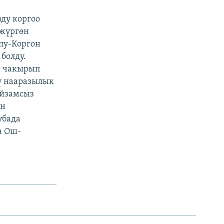
ду коргоо
 жүргөн
пу-Коргон
болду.
н чакырып
ү нааразылык
ыйзамсыз
ан
убада
а Ош-