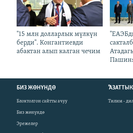
"15 млн долларлык мүлкүн
"ЕАЭБд
берди". Конгантиевди
сакталб
абактан алып калган чечим
Атадаг
Пашин
БИЗ ЖӨНҮНДӨ
"АЗАТТЫ
Блоктолгон сайтты ачуу
Тилим - ди
Биз жөнүндө
Русский
Эрежелер