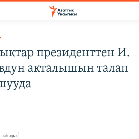
Р
ыктар президенттен И.
вдун акталышын талап
шууда
з
ан табыңыз