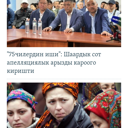
"75чилердин иши": Шаардык сот
апелляциялык арызды кароого
киришти