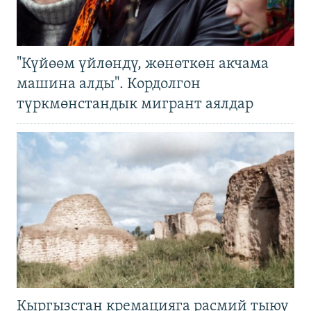
"Күйөөм үйлөндү, жөнөткөн акчама
машина алды". Кордолгон
түркмөнстандык мигрант аялдар
Кыргызстан кремацияга расмий тыюу