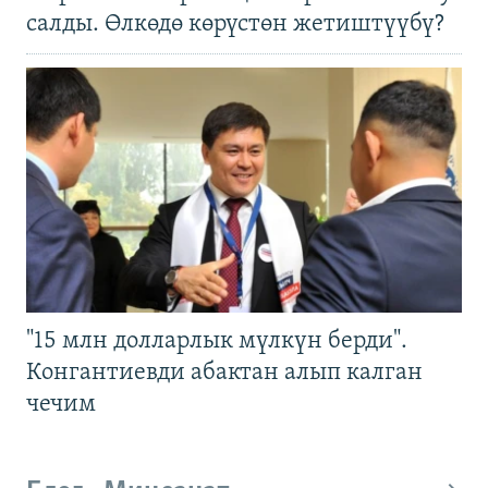
салды. Өлкөдө көрүстөн жетиштүүбү?
"15 млн долларлык мүлкүн берди".
Конгантиевди абактан алып калган
чечим