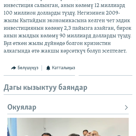
инвестиция салынган, анын көлөмү 12 миллиард
ОНЛАЙН ШЕРИНЕ
ЭЖЕ-СИҢДИЛЕР
100 миллион долларды түздү. Негизинен 2009-
АЗАТТЫК+
жылы Кытайдын экономикасына келген чет элдик
ЫҢГАЙСЫЗ СУРООЛОР
инвестициянын көлөмү 2,3 пайызга азайган, бирок
анын жылдык көлөмү 90 миллиард долларды түздү.
Бул өткөн жылы дүйнөдө болгон кризистин
ЭЕ/АРнун бардык сайттары
алкагында өтө жакшы көрсөткүч болуп эсептелет.
Бөлүшүңүз
Катталыңыз
Дагы кызыктуу баяндар
Окуялар