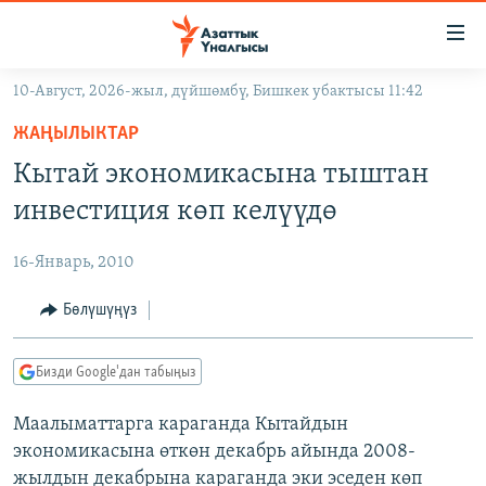
Линктер
Мазмунга
өтүңүз
10-Август, 2026-жыл, дүйшөмбү, Бишкек убактысы 11:42
Навигацияга
ЖАҢЫЛЫКТАР
өтүңүз
ЖАҢЫЛЫКТАР
КЫРГЫЗСТАН
Издөөгө
Кытай экономикасына тыштан
салыңыз
ДҮЙНӨ
КЫРГЫЗСТАН
инвестиция көп келүүдө
УКРАИНА
САЯСАТ
ДҮЙНӨ
16-Январь, 2010
АТАЙЫН ИЛИКТӨӨ
ЭКОНОМИКА
БОРБОР АЗИЯ
ТВ ПРОГРАММАЛАР
Бөлүшүңүз
МАДАНИЯТ
ПОДКАСТ
БҮГҮН АЗАТТЫКТА
Бизди Google'дан табыңыз
ӨЗГӨЧӨ ПИКИР
ЭКСПЕРТТЕР ТАЛДАЙТ
Маалыматтарга караганда Кытайдын
БИЗ ЖАНА ДҮЙНӨ
Русский
экономикасына өткөн декабрь айында 2008-
ДАНИСТЕ
жылдын декабрына караганда эки эседен көп