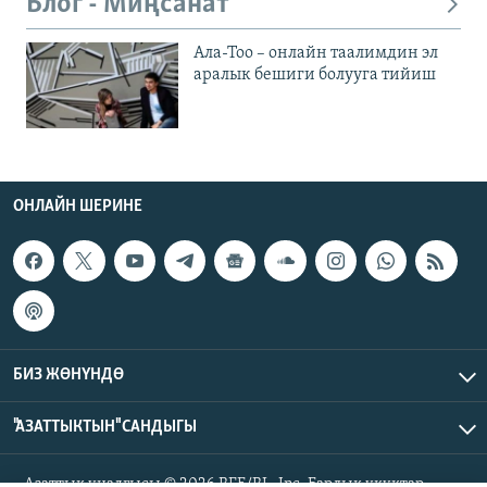
Блог - Миңсанат
Ала-Тоо – онлайн таалимдин эл
аралык бешиги болууга тийиш
ОНЛАЙН ШЕРИНЕ
БИЗ ЖӨНҮНДӨ
"АЗАТТЫКТЫН" САНДЫГЫ
Азаттык үналгысы © 2026 RFE/RL, Inc. Бардык укуктар