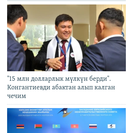
"15 млн долларлык мүлкүн берди".
Конгантиевди абактан алып калган
чечим