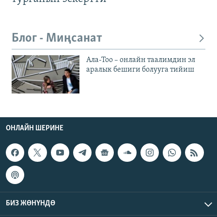
Блог - Миңсанат
Ала-Тоо – онлайн таалимдин эл
аралык бешиги болууга тийиш
ОНЛАЙН ШЕРИНЕ
БИЗ ЖӨНҮНДӨ