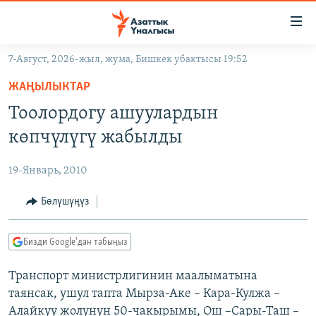
Линктер
Мазмунга
өтүңүз
7-Август, 2026-жыл, жума, Бишкек убактысы 19:52
Навигацияга
ЖАҢЫЛЫКТАР
өтүңүз
ЖАҢЫЛЫКТАР
КЫРГЫЗСТАН
Издөөгө
Тоолордогу ашуулардын
салыңыз
ДҮЙНӨ
КЫРГЫЗСТАН
көпчүлүгү жабылды
УКРАИНА
САЯСАТ
ДҮЙНӨ
19-Январь, 2010
АТАЙЫН ИЛИКТӨӨ
ЭКОНОМИКА
БОРБОР АЗИЯ
ТВ ПРОГРАММАЛАР
Бөлүшүңүз
МАДАНИЯТ
ПОДКАСТ
БҮГҮН АЗАТТЫКТА
Бизди Google'дан табыңыз
ӨЗГӨЧӨ ПИКИР
ЭКСПЕРТТЕР ТАЛДАЙТ
Транспорт министрлигинин маалыматына
БИЗ ЖАНА ДҮЙНӨ
Русский
таянсак, ушул тапта Мырза-Аке – Кара-Кулжа –
ДАНИСТЕ
Алайкуу жолунун 50-чакырымы, Ош –Сары-Таш –