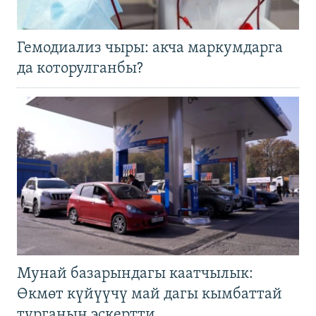
Гемодиализ чыры: акча маркумдарга
да которулганбы?
Мунай базарындагы каатчылык:
Өкмөт күйүүчү май дагы кымбаттай
турганын эскертти