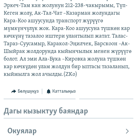
Эркеч-Там кан жолунун 212-238-чакырымы, Түп-
ОНЛАЙН ШЕРИНЕ
ЭЖЕ-СИҢДИЛЕР
Кеген жолу, Ак-Тал-Чат –Казарман жолундагы
АЗАТТЫК+
Кара-Коо ашуусунда транспорт жүрүүгө
ЫҢГАЙСЫЗ СУРООЛОР
мүмкүнчүлүк жок. Кара-Коо ашуусуна түшкөн кар
көчкүнү тазалоо иштери улантылып жатат. Талас-
Тараз-Суусамыр, Каракол-Эңилчек, Барскоон –Ак-
ЭЕ/АРнун бардык сайттары
Шыйрак жолдорунда кыйынчылык менен жүрүүгө
болот. Ал эми Ала-Бука –Кировка жолуна түшкөн
кар көчкүдөн улам жолдун бир ыптасы тазаланып,
кыймылга жол ачылды.(ZKo)
Бөлүшүңүз
Катталыңыз
Дагы кызыктуу баяндар
Окуялар