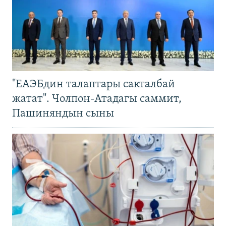
"ЕАЭБдин талаптары сакталбай
жатат". Чолпон-Атадагы саммит,
Пашиняндын сыны