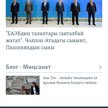
"ЕАЭБдин талаптары сакталбай
жатат". Чолпон-Атадагы саммит,
Пашиняндын сыны
Блог - Миңсанат
Ала-Тоо – онлайн таалимдин эл
аралык бешиги болууга тийиш