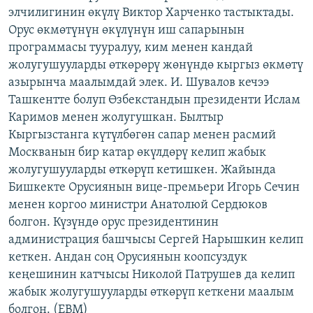
элчилигинин өкүлү Виктор Харченко тастыктады.
ОНЛАЙН ШЕРИНЕ
ЭЖЕ-СИҢДИЛЕР
Орус өкмөтүнүн өкүлүнүн иш сапарынын
АЗАТТЫК+
программасы тууралуу, ким менен кандай
ЫҢГАЙСЫЗ СУРООЛОР
жолугушууларды өткөрөрү жөнүндө кыргыз өкмөтү
азырынча маалымдай элек. И. Шувалов кечээ
Ташкентте болуп Өзбекстандын президенти Ислам
ЭЕ/АРнун бардык сайттары
Каримов менен жолугушкан. Былтыр
Кыргызстанга күтүлбөгөн сапар менен расмий
Москванын бир катар өкүлдөрү келип жабык
жолугушууларды өткөрүп кетишкен. Жайында
Бишкекте Орусиянын вице-премьери Игорь Сечин
менен коргоо министри Анатолюй Сердюков
болгон. Күзүндө орус президентинин
администрация башчысы Сергей Нарышкин келип
кеткен. Андан соң Орусиянын коопсуздук
кеңешинин катчысы Николой Патрушев да келип
жабык жолугушууларды өткөрүп кеткени маалым
болгон. (EBM)