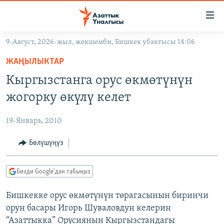
Линктер
Мазмунга
өтүңүз
9-Август, 2026-жыл, жекшемби, Бишкек убактысы 14:06
Навигацияга
ЖАҢЫЛЫКТАР
өтүңүз
ЖАҢЫЛЫКТАР
КЫРГЫЗСТАН
Издөөгө
Кыргызстанга орус өкмөтүнүн
салыңыз
ДҮЙНӨ
КЫРГЫЗСТАН
жогорку өкүлү келет
УКРАИНА
САЯСАТ
ДҮЙНӨ
19-Январь, 2010
АТАЙЫН ИЛИКТӨӨ
ЭКОНОМИКА
БОРБОР АЗИЯ
ТВ ПРОГРАММАЛАР
Бөлүшүңүз
МАДАНИЯТ
ПОДКАСТ
БҮГҮН АЗАТТЫКТА
Бизди Google'дан табыңыз
ӨЗГӨЧӨ ПИКИР
ЭКСПЕРТТЕР ТАЛДАЙТ
Бишкекке орус өкмөтүнүн төрагасынын биринчи
БИЗ ЖАНА ДҮЙНӨ
Русский
орун басары Игорь Шуваловдун келерин
ДАНИСТЕ
“Азаттыкка” Орусиянын Кыргызстандагы