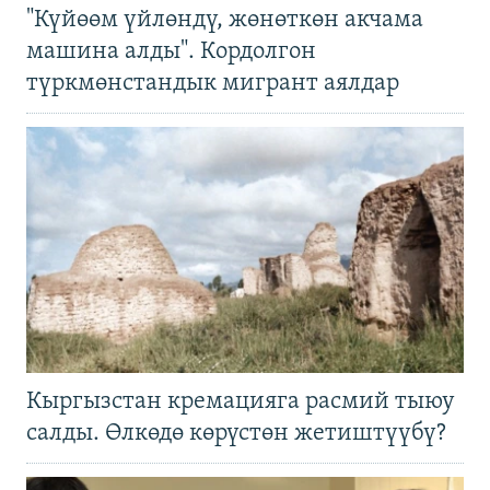
"Күйөөм үйлөндү, жөнөткөн акчама
машина алды". Кордолгон
түркмөнстандык мигрант аялдар
Кыргызстан кремацияга расмий тыюу
салды. Өлкөдө көрүстөн жетиштүүбү?