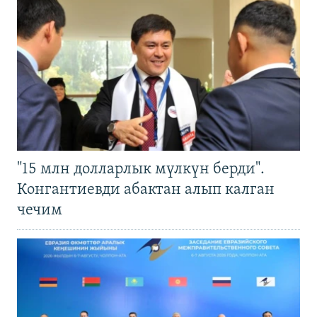
"15 млн долларлык мүлкүн берди".
Конгантиевди абактан алып калган
чечим