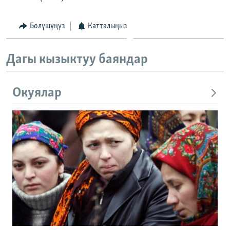
Бөлүшүңүз
Катталыңыз
Дагы кызыктуу баяндар
Окуялар