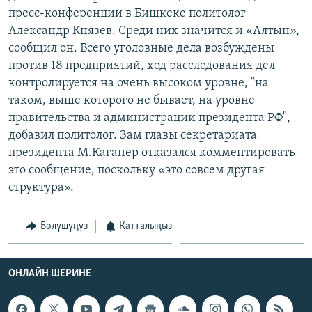
ОНЛАЙН ШЕРИНЕ
пресс-конференции в Бишкеке политолог
ЭЖЕ-СИҢДИЛЕР
Александр Князев. Среди них значится и «Алтын»,
АЗАТТЫК+
сообщил он. Всего уголовные дела возбуждены
ЫҢГАЙСЫЗ СУРООЛОР
против 18 предприятий, ход расследования дел
контролируется на очень высоком уровне, "на
таком, выше которого не бывает, на уровне
ЭЕ/АРнун бардык сайттары
правительства и администрации президента РФ",
добавил политолог. Зам главы секретариата
президента М.Каганер отказался комментировать
это сообщение, поскольку «это совсем другая
структура».
Бөлүшүңүз
Катталыңыз
ОНЛАЙН ШЕРИНЕ