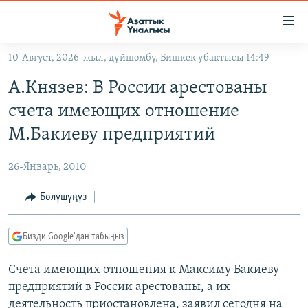
Линктер
Мазмунга
өтүңүз
10-Август, 2026-жыл, дүйшөмбү, Бишкек убактысы 14:49
Навигацияга
ЖАҢЫЛЫКТАР
өтүңүз
А.Князев: В России арестованы
КЫРГЫЗСТАН
Издөөгө
счета имеющих отношение
салыңыз
ДҮЙНӨ
КЫРГЫЗСТАН
М.Бакиеву предприятий
УКРАИНА
САЯСАТ
ДҮЙНӨ
26-Январь, 2010
АТАЙЫН ИЛИКТӨӨ
ЭКОНОМИКА
БОРБОР АЗИЯ
ТВ ПРОГРАММАЛАР
Бөлүшүңүз
МАДАНИЯТ
ПОДКАСТ
БҮГҮН АЗАТТЫКТА
Бизди Google'дан табыңыз
ӨЗГӨЧӨ ПИКИР
ЭКСПЕРТТЕР ТАЛДАЙТ
Счета имеющих отношения к Максиму Бакиеву
БИЗ ЖАНА ДҮЙНӨ
Русский
предприятий в России арестованы, а их
ДАНИСТЕ
деятельность приостановлена, заявил сегодня на