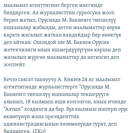
маалымат агенттигине берген маегинде
ОНЛАЙН ШЕРИНЕ
ЭЖЕ-СИҢДИЛЕР
билдирген. Ал журналисттин суроосуна жооп
АЗАТТЫК+
берип жатып, Орусияда М. Бакиевге тиешелүү
ЫҢГАЙСЫЗ СУРООЛОР
ишканалар жабылды, деген маалыматтар өзүнө
карата жасалып жаткан кандайдыр бир өнөктүк
деп айткан. Ошондой эле М. Бакиев Орусия
ЭЕ/АРнун бардык сайттары
жетекчилиги анын ишмердүүлүгүнө каршы деп
жазылып жүргөн маалыматтар да негизсиз деп
эсептейт.
Кечээ саясат таануучу А. Князев 24.кг маалымат
агенттигинде журналисттерге “Орусияда М.
Бакиевге тиешелүү ишканалар текшерүүгө
алынып, 18 кылмыш иши козголгон, анын ичинде
“Алтын” холдинги да бар. Бул кылмыш иштери орус
өкмөтүнүн жана президенттик
администрациясынын көзөмөлүндө турат, деп
билдирген. (ZKo)