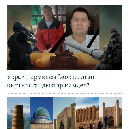
Украин армиясы "жок кылган"
кыргызстандыктар кимдер?