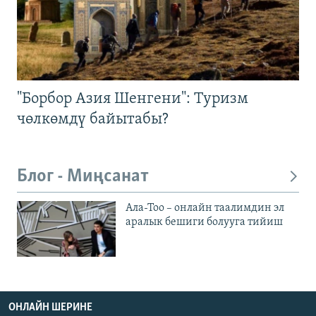
"Борбор Азия Шенгени": Туризм
чөлкөмдү байытабы?
Блог - Миңсанат
Ала-Тоо – онлайн таалимдин эл
аралык бешиги болууга тийиш
ОНЛАЙН ШЕРИНЕ