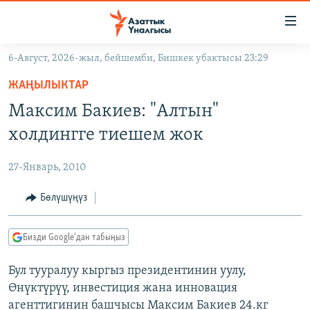
Линктер
Мазмунга
өтүңүз
6-Август, 2026-жыл, бейшемби, Бишкек убактысы 23:29
Навигацияга
ЖАҢЫЛЫКТАР
өтүңүз
ЖАҢЫЛЫКТАР
КЫРГЫЗСТАН
Издөөгө
Максим Бакиев: "Алтын"
салыңыз
ДҮЙНӨ
КЫРГЫЗСТАН
холдингге тиешем жок
УКРАИНА
САЯСАТ
ДҮЙНӨ
27-Январь, 2010
АТАЙЫН ИЛИКТӨӨ
ЭКОНОМИКА
БОРБОР АЗИЯ
ТВ ПРОГРАММАЛАР
Бөлүшүңүз
МАДАНИЯТ
ПОДКАСТ
БҮГҮН АЗАТТЫКТА
Бизди Google'дан табыңыз
ӨЗГӨЧӨ ПИКИР
ЭКСПЕРТТЕР ТАЛДАЙТ
Бул тууралуу кыргыз президентинин уулу,
БИЗ ЖАНА ДҮЙНӨ
Русский
Өнүктүрүү, инвестиция жана инновация
ДАНИСТЕ
агенттигинин башчысы Максим Бакиев 24.кг