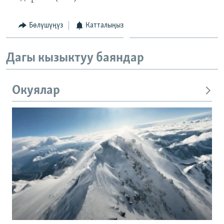
Бөлүшүңүз
Катталыңыз
Дагы кызыктуу баяндар
Окуялар