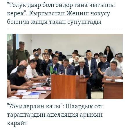
"Толук даяр болгондор гана чыгышы
керек". Кыргызстан Жеңиш чокусу
боюнча жаңы талап сунуштады
"75чилердин каты": Шаардык сот
тараптардын апелляция арызын
карайт