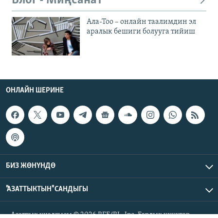
Блог - Миңсанат
Ала-Тоо – онлайн таалимдин эл
аралык бешиги болууга тийиш
ОНЛАЙН ШЕРИНЕ
БИЗ ЖӨНҮНДӨ
"АЗАТТЫКТЫН" САНДЫГЫ
Азаттык үналгысы © 2026 RFE/RL, Inc. Бардык укуктар