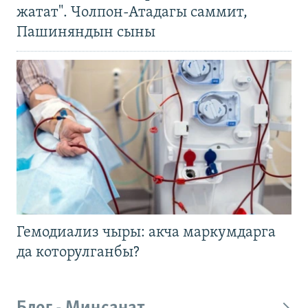
жатат". Чолпон-Атадагы саммит,
Пашиняндын сыны
Гемодиализ чыры: акча маркумдарга
да которулганбы?