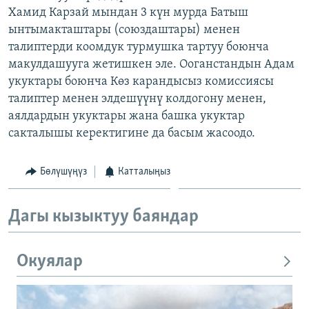
Хамид Карзай мындан 3 күн мурда Батыш
ОНЛАЙН ШЕРИНЕ
ЭЖЕ-СИҢДИЛЕР
ынтымакташтары (союздаштары) менен
АЗАТТЫК+
талиптерди коомдук турмушка тартуу боюнча
ЫҢГАЙСЫЗ СУРООЛОР
макулдашууга жетишкен эле. Ооганстандын Адам
укуктары боюнча Көз карандысыз комиссиясы
талиптер менен элдешүүнү колдогону менен,
ЭЕ/АРнун бардык сайттары
аялдардын укуктары жана башка укуктар
сакталышы керектигине да басым жасоодо.
Бөлүшүңүз
Катталыңыз
Дагы кызыктуу баяндар
Окуялар