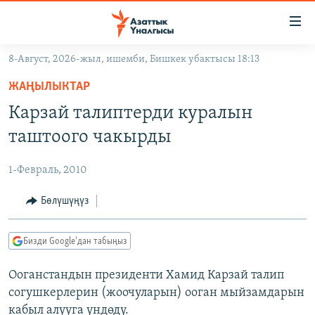
Линктер
Мазмунга
өтүңүз
8-Август, 2026-жыл, ишемби, Бишкек убактысы 18:13
Навигацияга
ЖАҢЫЛЫКТАР
өтүңүз
ЖАҢЫЛЫКТАР
КЫРГЫЗСТАН
Издөөгө
Карзай талиптерди куралын
салыңыз
ДҮЙНӨ
КЫРГЫЗСТАН
таштоого чакырды
УКРАИНА
САЯСАТ
ДҮЙНӨ
1-Февраль, 2010
АТАЙЫН ИЛИКТӨӨ
ЭКОНОМИКА
БОРБОР АЗИЯ
ТВ ПРОГРАММАЛАР
Бөлүшүңүз
МАДАНИЯТ
ПОДКАСТ
БҮГҮН АЗАТТЫКТА
Бизди Google'дан табыңыз
ӨЗГӨЧӨ ПИКИР
ЭКСПЕРТТЕР ТАЛДАЙТ
Ооганстандын президенти Хамид Карзай талип
БИЗ ЖАНА ДҮЙНӨ
Русский
согушкерлерин (жоочуларын) ооган мыйзамдарын
ДАНИСТЕ
кабыл алууга үндөдү.