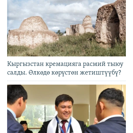
Кыргызстан кремацияга расмий тыюу
салды. Өлкөдө көрүстөн жетиштүүбү?