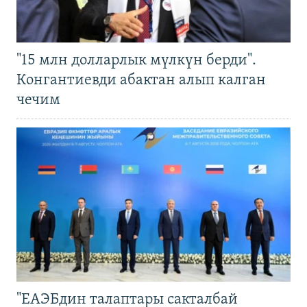
"15 млн долларлык мүлкүн берди".
Конгантиевди абактан алып калган
чечим
"ЕАЭБдин талаптары сакталбай