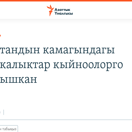
Р
тандын камагындагы
калыктар кыйноолорго
лышкан
0
з
ан табыңыз