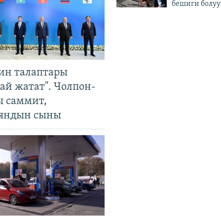
бешиги болуу
ин талаптары
ай жатат". Чолпон-
ы саммит,
яндын сыны