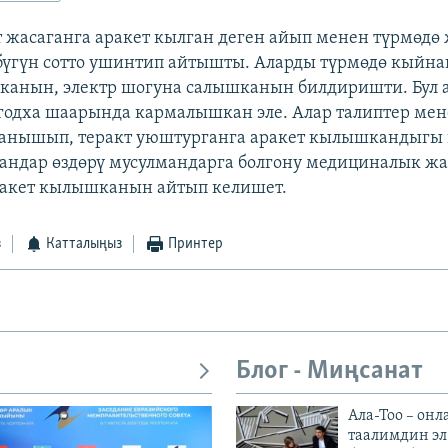
т жасаганга аракет кылган деген айып менен түрмөдө
үгүн сотто ушинтип айтышты. Аларды түрмөдө кыйнап
канын, электр шогуна салышканын билдиришти. Бул 
годха шаарында кармалышкан эле. Алар талиптер мен
ланышып, теракт уюштурганга аракет кылышкандыгы 
андар өздөрү мусулмандарга болгону медициналык ж
ракет кылышканын айтып келишет.
з
Катталыңыз
Принтер
Блог - Миңсанат
Ала-Тоо – онл
таалимдин эл