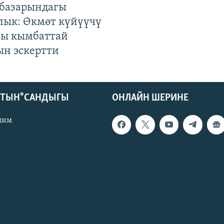
базарындагы
лык: Өкмөт күйүүчү
гы кымбаттай
ын эскертти
КТЫН" САНДЫГЫ
ОНЛАЙН ШЕРИНЕ
лим