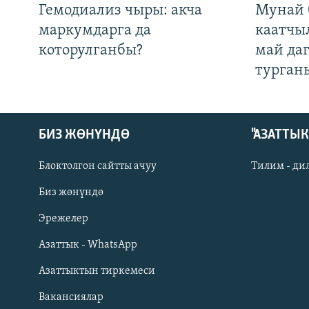
Гемодиализ чыры: акча
Мунай 
маркумдарга да
каатчы
которулганбы?
май да
турган
БИЗ ЖӨНҮНДӨ
"АЗАТТЫ
Блоктолгон сайтты ачуу
Тилим - ди
Биз жөнүндө
Русский
Эрежелер
Азаттык - WhatsApp
ОНЛАЙН ШЕРИНЕ
Азаттыктын тиркемеси
Вакансиялар