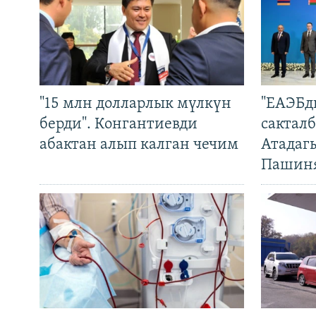
"15 млн долларлык мүлкүн
"ЕАЭБд
берди". Конгантиевди
сакталб
абактан алып калган чечим
Атадаг
Пашин