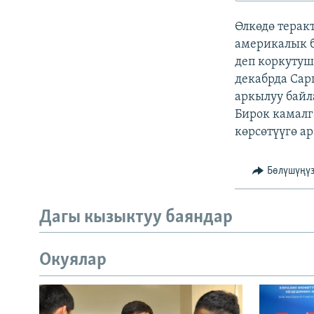
ЭЖЕ-СИҢДИЛЕР
Өлкөдө терак
АЗАТТЫК+
америкалык б
ЫҢГАЙСЫЗ СУРООЛОР
деп коркутуш
декабрда Сар
аркылуу бай
Бирок камалг
көрсөтүүгө а
Бөлүшүңү
Дагы кызыктуу баяндар
Окуялар