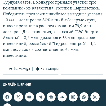
Турдумаматов. В конкурсе приняли участие три
ОНЛАЙН ШЕРИНЕ
ЭЖЕ-СИҢДИЛЕР
компании - из Казахстана, России и Кыргызстана.
АЗАТТЫК+
Победитель предложил наиболее выгодные условия
– 3 млн. долларов за 80% акций «Северэлектро»,
ЫҢГАЙСЫЗ СУРООЛОР
инвестирование в распредкомпании 79,9 млн.
долларов. Для сравнения, казахский “ГЭС Энерго
ЭЕ/АРнун бардык сайттары
Алматы” – 0,5 млн. долларов и 63 млн. долларов
инвестиций, российский “Гидроспецстрой” – 1,2
млн. долларов и соответственно 65 млн.
инвестиции.
Бөлүшүңүз
Катталыңыз
ОНЛАЙН ШЕРИНЕ