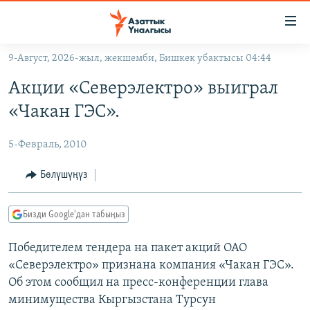
Линктер
Мазмунга
өтүңүз
9-Август, 2026-жыл, жекшемби, Бишкек убактысы 04:44
Навигацияга
ЖАҢЫЛЫКТАР
өтүңүз
Акции «Северэлектро» выиграл
КЫРГЫЗСТАН
Издөөгө
«Чакан ГЭС».
салыңыз
ДҮЙНӨ
КЫРГЫЗСТАН
5-Февраль, 2010
УКРАИНА
САЯСАТ
ДҮЙНӨ
АТАЙЫН ИЛИКТӨӨ
ЭКОНОМИКА
БОРБОР АЗИЯ
Бөлүшүңүз
ТВ ПРОГРАММАЛАР
МАДАНИЯТ
Бизди Google'дан табыңыз
ПОДКАСТ
БҮГҮН АЗАТТЫКТА
Победителем тендера на пакет акций ОАО
ӨЗГӨЧӨ ПИКИР
ЭКСПЕРТТЕР ТАЛДАЙТ
«Северэлектро» признана компания «Чакан ГЭС».
БИЗ ЖАНА ДҮЙНӨ
Об этом сообщил на пресс-конференции глава
Русский
ДАНИСТЕ
минимущества Кыргызстана Турсун