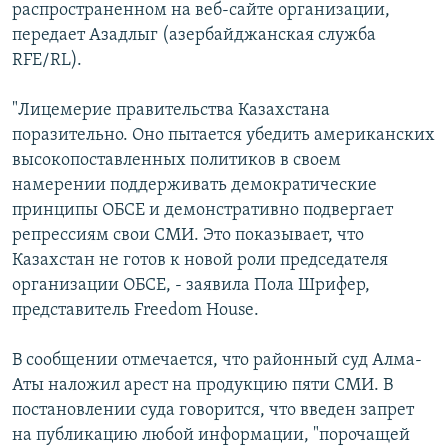
распространенном на веб-сайте организации,
ОНЛАЙН ШЕРИНЕ
ЭЖЕ-СИҢДИЛЕР
передает Азадлыг (азербайджанская служба
АЗАТТЫК+
RFE/RL).
ЫҢГАЙСЫЗ СУРООЛОР
"Лицемерие правительства Казахстана
поразительно. Оно пытается убедить американских
ЭЕ/АРнун бардык сайттары
высокопоставленных политиков в своем
намерении поддерживать демократические
принципы ОБСЕ и демонстративно подвергает
репрессиям свои СМИ. Это показывает, что
Казахстан не готов к новой роли председателя
организации ОБСЕ, - заявила Пола Шрифер,
представитель Freedom House.
В сообщении отмечается, что районный суд Алма-
Аты наложил арест на продукцию пяти СМИ. В
постановлении суда говорится, что введен запрет
на публикацию любой информации, "порочащей