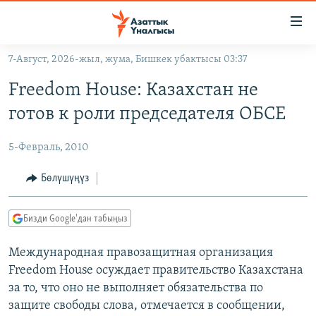
Линктер
Мазмунга
өтүңүз
7-Август, 2026-жыл, жума, Бишкек убактысы 03:37
Навигацияга
ЖАҢЫЛЫКТАР
өтүңүз
Freedom House: Казахстан не
КЫРГЫЗСТАН
Издөөгө
готов к роли председателя ОБСЕ
салыңыз
ДҮЙНӨ
КЫРГЫЗСТАН
5-Февраль, 2010
УКРАИНА
САЯСАТ
ДҮЙНӨ
АТАЙЫН ИЛИКТӨӨ
ЭКОНОМИКА
БОРБОР АЗИЯ
Бөлүшүңүз
ТВ ПРОГРАММАЛАР
МАДАНИЯТ
Бизди Google'дан табыңыз
ПОДКАСТ
БҮГҮН АЗАТТЫКТА
Международная правозащитная организация
ӨЗГӨЧӨ ПИКИР
ЭКСПЕРТТЕР ТАЛДАЙТ
Freedom House осуждает правительство Казахстана
БИЗ ЖАНА ДҮЙНӨ
за то, что оно не выполняет обязательства по
Русский
ДАНИСТЕ
защите свободы слова, отмечается в сообщении,