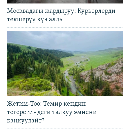
Москвадагы жардыруу: Курьерлерди
текшерүү күч алды
Жетим-Тоо: Темир кендин
тегерегиндеги талкуу эмнени
каңкуулайт?