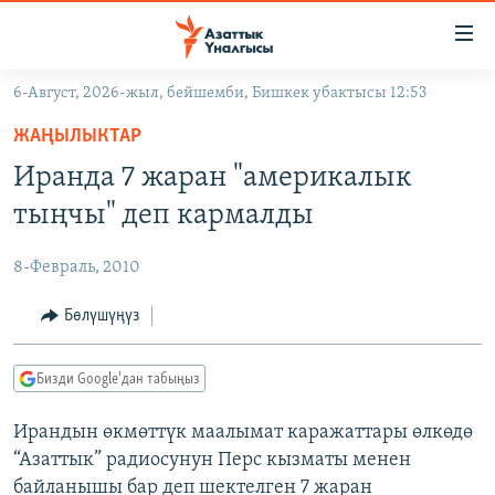
Линктер
Мазмунга
өтүңүз
6-Август, 2026-жыл, бейшемби, Бишкек убактысы 12:53
Навигацияга
ЖАҢЫЛЫКТАР
өтүңүз
ЖАҢЫЛЫКТАР
КЫРГЫЗСТАН
Издөөгө
Иранда 7 жаран "америкалык
салыңыз
ДҮЙНӨ
КЫРГЫЗСТАН
тыңчы" деп кармалды
УКРАИНА
САЯСАТ
ДҮЙНӨ
8-Февраль, 2010
АТАЙЫН ИЛИКТӨӨ
ЭКОНОМИКА
БОРБОР АЗИЯ
ТВ ПРОГРАММАЛАР
Бөлүшүңүз
МАДАНИЯТ
ПОДКАСТ
БҮГҮН АЗАТТЫКТА
Бизди Google'дан табыңыз
ӨЗГӨЧӨ ПИКИР
ЭКСПЕРТТЕР ТАЛДАЙТ
Ирандын өкмөттүк маалымат каражаттары өлкөдө
БИЗ ЖАНА ДҮЙНӨ
Русский
“Азаттык” радиосунун Перс кызматы менен
ДАНИСТЕ
байланышы бар деп шектелген 7 жаран