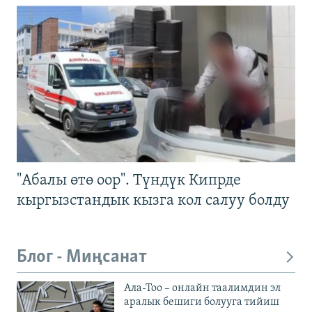
"Абалы өтө оор". Түндүк Кипрде
кыргызстандык кызга кол салуу болду
Блог - Миңсанат
Ала-Тоо – онлайн таалимдин эл
аралык бешиги болууга тийиш