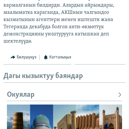
кармалганын билдирди. Алардын айрымдары,
ОНЛАЙН ШЕРИНЕ
ЭЖЕ-СИҢДИЛЕР
маалыматка караганда, АКШнын чалгындоо
АЗАТТЫК+
кызматынын агенттери менен иштешти жана
ЫҢГАЙСЫЗ СУРООЛОР
Тегеранда декабрда болгон анти-өкмөттүк
демонстрацияны уюштурууга катышкан деп
шектелүүдө.
ЭЕ/АРнун бардык сайттары
Бөлүшүңүз
Катталыңыз
Дагы кызыктуу баяндар
Окуялар