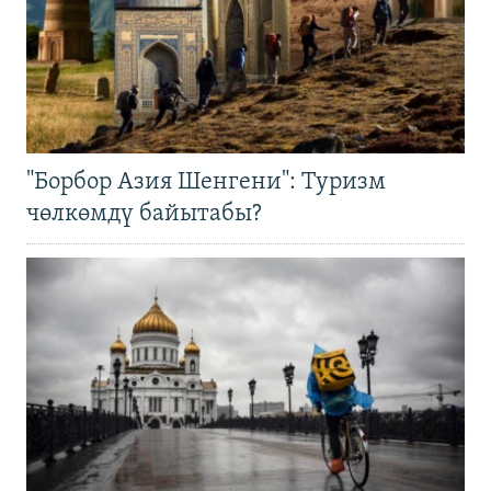
"Борбор Азия Шенгени": Туризм
чөлкөмдү байытабы?