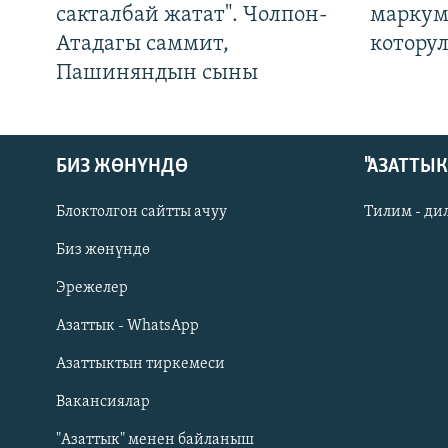
сакталбай жатат". Чолпон-
маркум
Атадагы саммит,
котору
Пашиняндын сыны
БИЗ ЖӨНҮНДӨ
"АЗАТТЫ
Блоктолгон сайтты ачуу
Тилим - ди
Биз жөнүндө
Русский
Эрежелер
Азаттык - WhatsApp
ОНЛАЙН ШЕРИНЕ
Азаттыктын тиркемеси
Вакансиялар
"Азаттык" менен байланыш