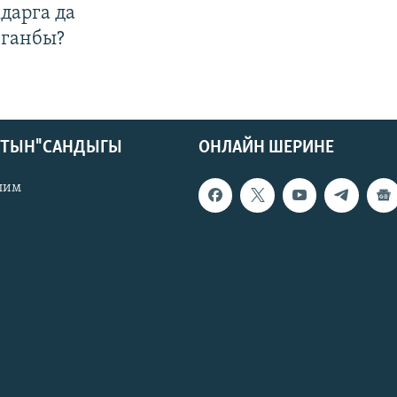
дарга да
лганбы?
КТЫН" САНДЫГЫ
ОНЛАЙН ШЕРИНЕ
лим