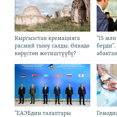
Кыргызстан кремацияга
"15 мл
расмий тыюу салды. Өлкөдө
берди"
көрүстөн жетиштүүбү?
абакта
"ЕАЭБдин талаптары
Гемоди