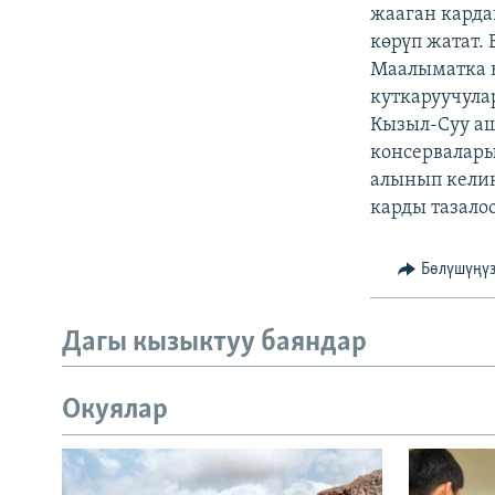
ЭЖЕ-СИҢДИЛЕР
жааган карда
көрүп жатат.
АЗАТТЫК+
Маалыматка ы
ЫҢГАЙСЫЗ СУРООЛОР
куткаруучула
Кызыл-Суу аш
консервалары
алынып келин
карды тазало
Бөлүшүңү
Дагы кызыктуу баяндар
Окуялар