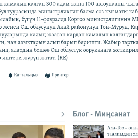
н камалып калган 300 адам жана 100 автоунааны чыг
 Бул туурасында министрликтин басма сөз кызматы ка
лайык, бүгүн 11-февралда Коргоо министрлигинин М
р менен Ош облусунун Алай районунун Тон-Мурун, Ка
ууларында калың жааган кардан камалып калгандарга 
н, нан азыктарын алып барып беришти. Жабыр тартка
ип, алардын бешөө Ош облустук ооруканага жеткирил
о иштери жүрүп жатат. (КЕ)
з
Катталыңыз
Принтер
Блог - Миңсанат
Ала-Тоо – онл
таалимдин эл