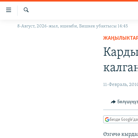
Линктер
Мазмунга
өтүңүз
Издөө
8-Август, 2026-жыл, ишемби, Бишкек убактысы 14:45
ЖАҢЫЛЫКТАР
Навигацияга
өтүңүз
ЖАҢЫЛЫКТА
КЫРГЫЗСТАН
Издөөгө
Карды
ДҮЙНӨ
КЫРГЫЗСТАН
салыңыз
УКРАИНА
САЯСАТ
ДҮЙНӨ
калга
АТАЙЫН ИЛИКТӨӨ
ЭКОНОМИКА
БОРБОР АЗИЯ
ТВ ПРОГРАММАЛАР
МАДАНИЯТ
11-Февраль, 201
ПОДКАСТ
БҮГҮН АЗАТТЫКТА
Бөлүшүңү
ӨЗГӨЧӨ ПИКИР
ЭКСПЕРТТЕР ТАЛДАЙТ
БИЗ ЖАНА ДҮЙНӨ
Бизди Google'д
ДАНИСТЕ
Өзгөчө кырд