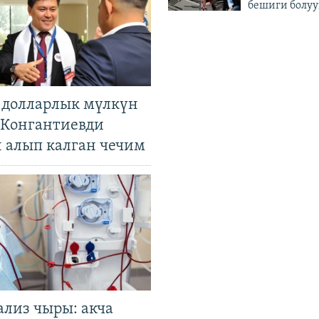
бешиги болуу
н долларлык мүлкүн
. Конгантиевди
н алып калган чечим
ализ чыры: акча