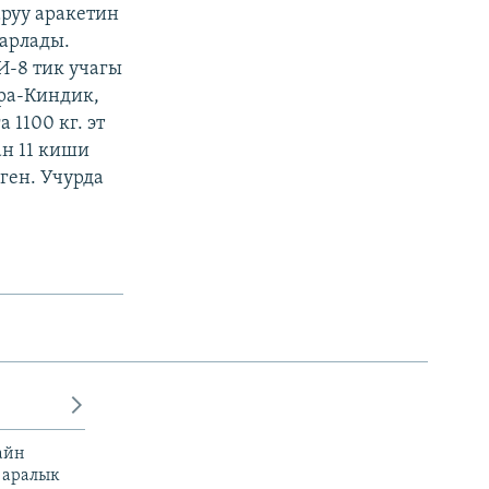
аруу аракетин
барлады.
И-8 тик учагы
ра-Киндик,
1100 кг. эт
н 11 киши
ген. Учурда
айн
 аралык