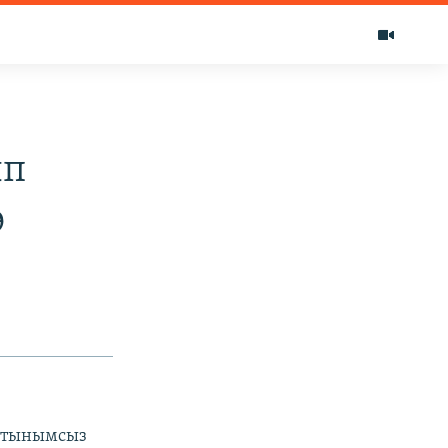
ып
ө
а тынымсыз