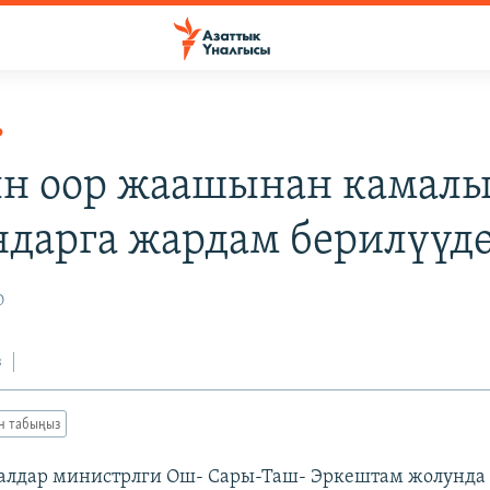
Р
н оор жаашынан камал
ндарга жардам берилүүд
0
з
ан табыңыз
аалдар министрлги Ош- Сары-Таш- Эркештам жолунд