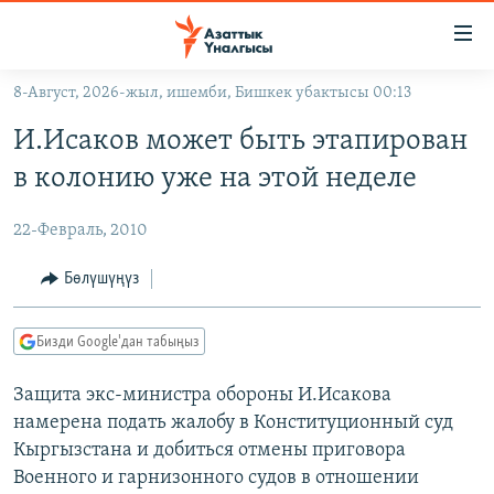
Линктер
Мазмунга
өтүңүз
8-Август, 2026-жыл, ишемби, Бишкек убактысы 00:13
Навигацияга
ЖАҢЫЛЫКТАР
өтүңүз
И.Исаков может быть этапирован
КЫРГЫЗСТАН
Издөөгө
в колонию уже на этой неделе
салыңыз
ДҮЙНӨ
КЫРГЫЗСТАН
22-Февраль, 2010
УКРАИНА
САЯСАТ
ДҮЙНӨ
АТАЙЫН ИЛИКТӨӨ
ЭКОНОМИКА
БОРБОР АЗИЯ
Бөлүшүңүз
ТВ ПРОГРАММАЛАР
МАДАНИЯТ
Бизди Google'дан табыңыз
ПОДКАСТ
БҮГҮН АЗАТТЫКТА
Защита экс-министра обороны И.Исакова
ӨЗГӨЧӨ ПИКИР
ЭКСПЕРТТЕР ТАЛДАЙТ
намерена подать жалобу в Конституционный суд
БИЗ ЖАНА ДҮЙНӨ
Кыргызстана и добиться отмены приговора
Русский
ДАНИСТЕ
Военного и гарнизонного судов в отношении