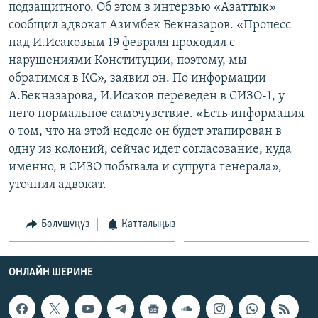
подзащитного. Об этом в интервью «Азаттык»
ОНЛАЙН ШЕРИНЕ
ЭЖЕ-СИҢДИЛЕР
сообщил адвокат Азимбек Бекназаров. «Процесс
АЗАТТЫК+
над И.Исаковым 19 февраля проходил с
нарушениями Конституции, поэтому, мы
ЫҢГАЙСЫЗ СУРООЛОР
обратимся в КС», заявил он. По информации
А.Бекназарова, И.Исаков переведен в СИЗО-1, у
ЭЕ/АРнун бардык сайттары
него нормальное самочувствие. «Есть информация
о том, что на этой неделе он будет этапирован в
одну из колоний, сейчас идет согласование, куда
именно, в СИЗО побывала и супруга генерала»,
уточнил адвокат.
Бөлүшүңүз
Катталыңыз
ОНЛАЙН ШЕРИНЕ