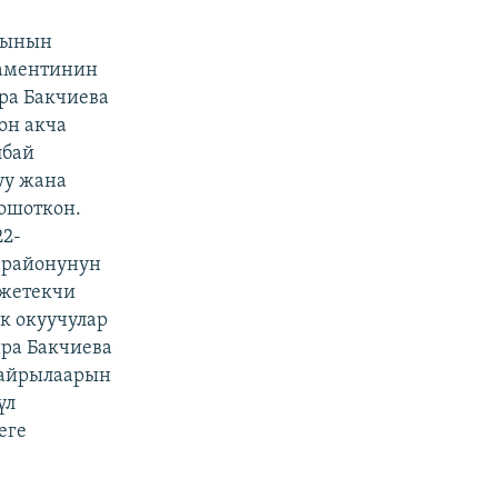
сынын
ламентинин
ра Бакчиева
он акча
лбай
уу жана
ошоткон.
22-
з районунун
 жетекчи
ук окуучулар
ира Бакчиева
кайрылаарын
үл
еге