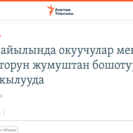
Р
 айылында окуучулар ме
торун жумуштан бошоту
 кылууда
10
з
ан табыңыз