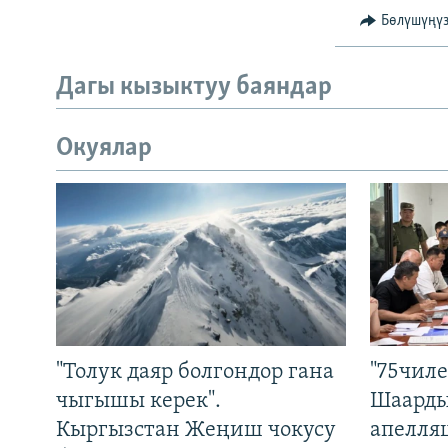
Бөлүшүңү
Дагы кызыктуу баяндар
Окуялар
"Толук даяр болгондор гана
"75чиле
чыгышы керек".
Шаарды
Кыргызстан Жеңиш чокусу
апелля