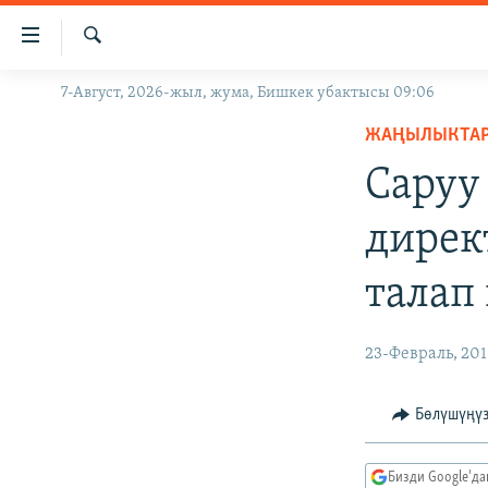
Линктер
Мазмунга
өтүңүз
Издөө
7-Август, 2026-жыл, жума, Бишкек убактысы 09:06
ЖАҢЫЛЫКТАР
Навигацияга
өтүңүз
ЖАҢЫЛЫКТА
КЫРГЫЗСТАН
Издөөгө
Саруу
ДҮЙНӨ
КЫРГЫЗСТАН
салыңыз
УКРАИНА
САЯСАТ
ДҮЙНӨ
дирек
АТАЙЫН ИЛИКТӨӨ
ЭКОНОМИКА
БОРБОР АЗИЯ
талап
ТВ ПРОГРАММАЛАР
МАДАНИЯТ
ПОДКАСТ
БҮГҮН АЗАТТЫКТА
23-Февраль, 20
ӨЗГӨЧӨ ПИКИР
ЭКСПЕРТТЕР ТАЛДАЙТ
БИЗ ЖАНА ДҮЙНӨ
Бөлүшүңү
ДАНИСТЕ
Бизди Google'д