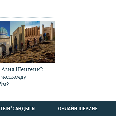
р Азия Шенгени":
 чөлкөмдү
бы?
КТЫН" САНДЫГЫ
ОНЛАЙН ШЕРИНЕ