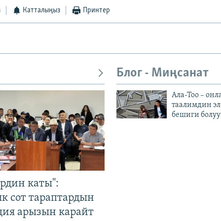
з
Катталыңыз
Принтер
Блог - Миңсанат
Ала-Тоо – онл
таалимдин эл
бешиги болуу
рдин каты":
к сот тараптардын
ция арызын карайт