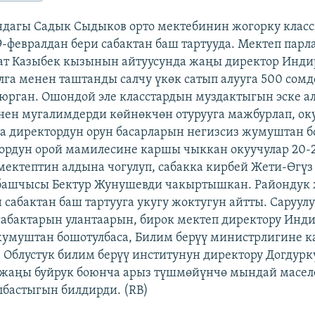
ндагы Садык Сыдыков орто мектебинин жогорку клас
9-февралдан бери сабактан баш тартууда. Мектеп пар
ат Казыбек кызынын айтуусунда жаңы директор Инди
лга менен таштанды салчу үкөк сатып алууга 500 сомд
уюрган. Ошондой эле класстардын муздактыгын эске а
нен мугалимдерди көйнөкчөн отурууга мажбурлап, ок
а директордун орун басарларын негизсиз жумуштан б
рдун орой мамилесине каршы чыккан окуучулар 20-
мектептин алдына чогулуп, сабакка кирбей Жети-Өгү
 башчысы Бектур Жунушевди чакыртышкан. Райондук
 сабактан баш тартууга укугу жоктугун айтты. Саруул
сабактарын улантаарын, бирок мектеп директору Инд
жумуштан бошотулбаса, Билим берүү министрлигине 
 Облустук билим берүү институнун директору Догдурк
 жаңы буйрук боюнча арыз түшмөйүнчө мындай масел
бастыгын билдирди. (RB)