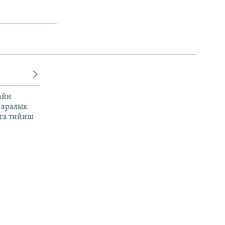
айн
 аралык
га тийиш