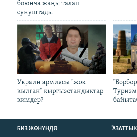
боюнча жаңы талап
сунуштады
Украин армиясы "жок
"Борбо
кылган" кыргызстандыктар
Туризм
кимдер?
байыта
БИЗ ЖӨНҮНДӨ
"АЗАТТЫ