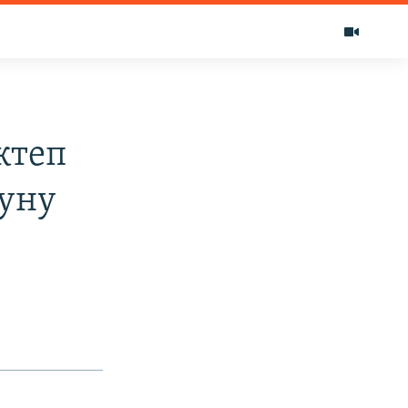
ктеп
уну