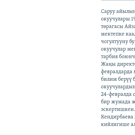
ЭЖЕ-СИҢДИЛЕР
Саруу айылы
АЗАТТЫК+
окуучулары 1
ЫҢГАЙСЫЗ СУРООЛОР
төрагасы Айз
мектепке каа
чогултууну б
окуучулар ме
тарбия боюнч
Жаңы директо
февралдарда 
билим берүү
окуучулардын
24-февралда 
бир жумада 
эскертишкен.
Кендирбаева
кийлигише ал