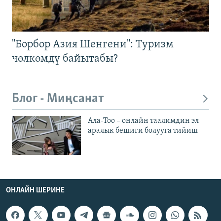
"Борбор Азия Шенгени": Туризм
чөлкөмдү байытабы?
Блог - Миңсанат
Ала-Тоо – онлайн таалимдин эл
аралык бешиги болууга тийиш
ОНЛАЙН ШЕРИНЕ