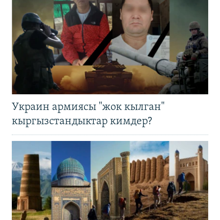
Украин армиясы "жок кылган"
кыргызстандыктар кимдер?