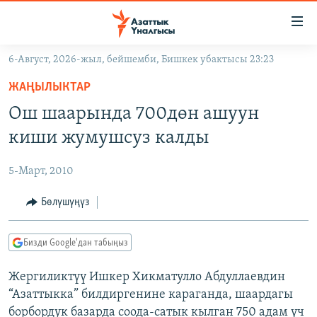
Линктер
Мазмунга
өтүңүз
6-Август, 2026-жыл, бейшемби, Бишкек убактысы 23:23
Навигацияга
ЖАҢЫЛЫКТАР
өтүңүз
ЖАҢЫЛЫКТАР
КЫРГЫЗСТАН
Издөөгө
Ош шаарында 700дөн ашуун
салыңыз
ДҮЙНӨ
КЫРГЫЗСТАН
киши жумушсуз калды
УКРАИНА
САЯСАТ
ДҮЙНӨ
5-Март, 2010
АТАЙЫН ИЛИКТӨӨ
ЭКОНОМИКА
БОРБОР АЗИЯ
ТВ ПРОГРАММАЛАР
Бөлүшүңүз
МАДАНИЯТ
ПОДКАСТ
БҮГҮН АЗАТТЫКТА
Бизди Google'дан табыңыз
ӨЗГӨЧӨ ПИКИР
ЭКСПЕРТТЕР ТАЛДАЙТ
Жергиликтүү Ишкер Хикматулло Абдуллаевдин
БИЗ ЖАНА ДҮЙНӨ
Русский
“Азаттыкка” билдиргенине караганда, шаардагы
ДАНИСТЕ
борбордук базарда соода-сатык кылган 750 адам үч