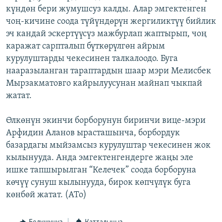
күндөн бери жумушсуз калды. Алар эмгектенген
ОНЛАЙН ШЕРИНЕ
ЭЖЕ-СИҢДИЛЕР
чоң-кичине соода түйүндөрүн жергиликтүү бийлик
АЗАТТЫК+
эч кандай эскертүүсүз мажбурлап жаптырып, чоң
ЫҢГАЙСЫЗ СУРООЛОР
каражат сарпталып бүткөрүлгөн айрым
курулуштарды чекесинен талкалоодо. Буга
нааразыланган тараптардын шаар мэри Мелисбек
ЭЕ/АРнун бардык сайттары
Мырзакматовго кайрылуусунан майнап чыкпай
жатат.
Өлкөнүн экинчи борборунун биринчи вице-мэри
Арфидин Аланов ырасташынча, борбордук
базардагы мыйзамсыз курулуштар чекесинен жок
кылынууда. Анда эмгектенгендерге жаңы эле
ишке тапшырылган “Келечек” соода борборуна
көчүү сунуш кылынууда, бирок көпчүлүк буга
көнбөй жатат. (ATo)