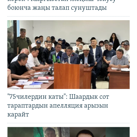
боюнча жаңы талап сунуштады
"75чилердин каты": Шаардык сот
тараптардын апелляция арызын
карайт