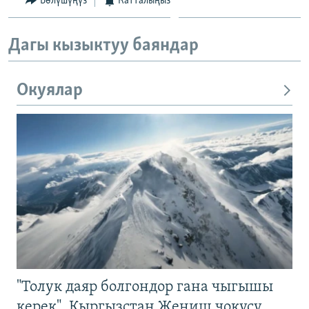
Бөлүшүңүз
Катталыңыз
Дагы кызыктуу баяндар
Окуялар
"Толук даяр болгондор гана чыгышы
керек". Кыргызстан Жеңиш чокусу