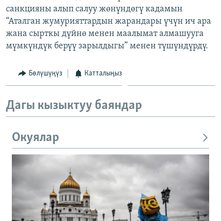
санкцияны алып салуу жөнүндөгү кадамын
ОНЛАЙН ШЕРИНЕ
ЭЖЕ-СИҢДИЛЕР
“Аталган жумурияттардын жарандары үчүн ич ара
АЗАТТЫК+
жана сырткы дүйнө менен маалымат алмашууга
ЫҢГАЙСЫЗ СУРООЛОР
мүмкүндүк берүү зарылдыгы” менен түшүндүрдү.
Бөлүшүңүз
Катталыңыз
ЭЕ/АРнун бардык сайттары
Дагы кызыктуу баяндар
Окуялар