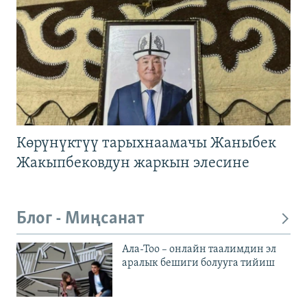
Көрүнүктүү тарыхнаамачы Жаныбек
Жакыпбековдун жаркын элесине
Блог - Миңсанат
Ала-Тоо – онлайн таалимдин эл
аралык бешиги болууга тийиш