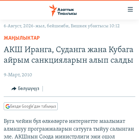
Линктер
Мазмунга
өтүңүз
6-Август, 2026-жыл, бейшемби, Бишкек убактысы 10:12
Навигацияга
ЖАҢЫЛЫКТАР
өтүңүз
ЖАҢЫЛЫКТАР
КЫРГЫЗСТАН
Издөөгө
АКШ Иранга, Суданга жана Кубага
салыңыз
ДҮЙНӨ
КЫРГЫЗСТАН
айрым санкцияларын алып салды
УКРАИНА
САЯСАТ
ДҮЙНӨ
9-Март, 2010
АТАЙЫН ИЛИКТӨӨ
ЭКОНОМИКА
БОРБОР АЗИЯ
ТВ ПРОГРАММАЛАР
Бөлүшүңүз
МАДАНИЯТ
ПОДКАСТ
БҮГҮН АЗАТТЫКТА
Бизди Google'дан табыңыз
ӨЗГӨЧӨ ПИКИР
ЭКСПЕРТТЕР ТАЛДАЙТ
Буга чейин бул өлкөлөргө интернетте маалымат
БИЗ ЖАНА ДҮЙНӨ
Русский
алмашуу программаларын сатууга тыйуу салынган
ДАНИСТЕ
эле. АКШнын Соода министрлиги эми ошол