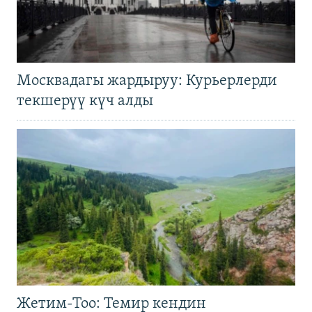
Москвадагы жардыруу: Курьерлерди
текшерүү күч алды
Жетим-Тоо: Темир кендин