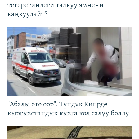
тегерегиндеги талкуу эмнени
каңкуулайт?
"Абалы өтө оор". Түндүк Кипрде
кыргызстандык кызга кол салуу болду