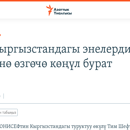
Р
ыргызстандагы энелерд
нө өзгөчө көңүл бурат
з
ан табыңыз
 ЮНИСЕФтин Кыргызстандагы туруктуу өкүлү Тим Шефт