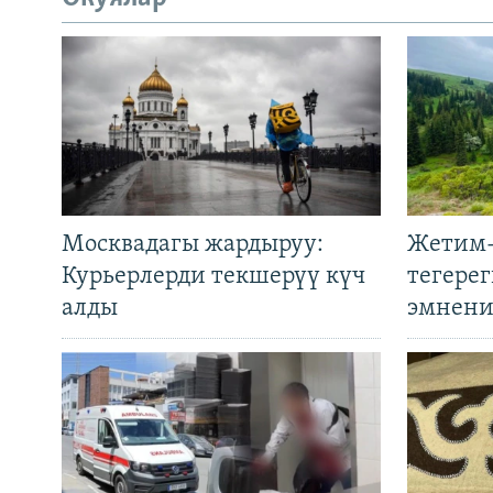
Москвадагы жардыруу:
Жетим-
Курьерлерди текшерүү күч
тегере
алды
эмнени