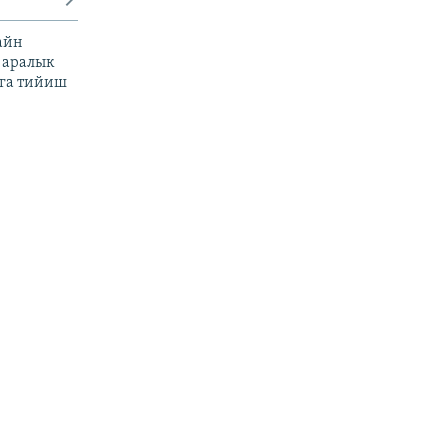
айн
 аралык
га тийиш