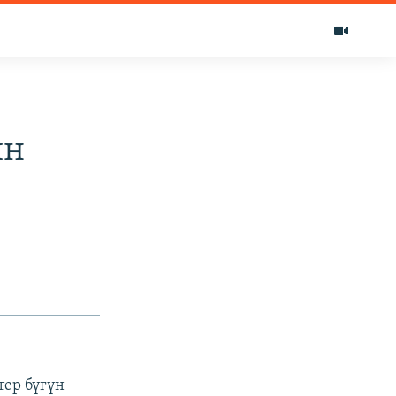
ин
ер бүгүн