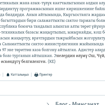
етикалык жана азык-түлүк каатчылыгынын алдын алу
 Бирдиктүү программасынын ишке киришкенине бай
да билдирди. Анын айтымында, Кыргызстанга жарда
 багыттардын бири саламаттыкты сактоо тармагы бол
спублика боюнча тандалып алынган алты төрөт үйүнү
-техникалык базасы жаңыртылып, ымыркайды, кош б
масын жаңыртуу, врачтардын тажрыйбасын жогорулату
а Саламаттыкты сактоо министрлигинин жыйынында
 97 эне төрөттөн каза болгону айтылган. Адистер алар
га боло турганын айтышкан. Э
нелердин өлүмү Ош, Чүй
 өскөндүгү белгиленген.
(КЕ)
з
Катталыңыз
Принтер
Блог - Миңсанат