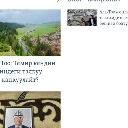
Ала-Тоо – онл
таалимдин эл
бешиги болуу
Тоо: Темир кендин
гиндеги талкуу
 каңкуулайт?