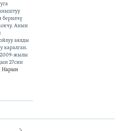
уга
ланыштуу
м берилчү
мокчу. Анын
н
ойлуу аялды
у каралган.
 2009-жылы
дын 27син
, Нарын