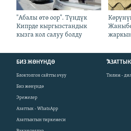
"Абалы өтө оор". Түндүк
Көрүнү
Кипрде кыргызстандык
Жаныбе
кызга кол салуу болду
жаркын
БИЗ ЖӨНҮНДӨ
"АЗАТТЫ
Блоктолгон сайтты ачуу
Тилим - ди
Биз жөнүндө
Русский
Эрежелер
Азаттык - WhatsApp
ОНЛАЙН ШЕРИНЕ
Азаттыктын тиркемеси