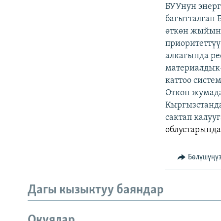
ЭЖЕ-СИҢДИЛЕР
БУУнун энерг
багытталган
АЗАТТЫК+
өткөн жыйын
ЫҢГАЙСЫЗ СУРООЛОР
приоритеттүү
алкагында ре
материалдык
каттоо систе
Өткөн жумад
Кыргызстанда
сактап калуу
облустарында
Бөлүшүңү
Дагы кызыктуу баяндар
Окуялар