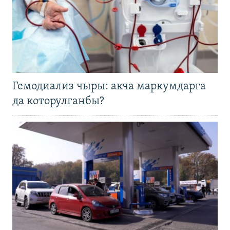
Гемодиализ чыры: акча маркумдарга
да которулганбы?