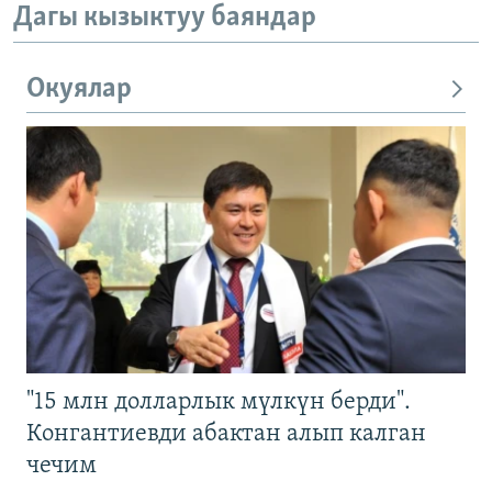
Дагы кызыктуу баяндар
Окуялар
"15 млн долларлык мүлкүн берди".
Конгантиевди абактан алып калган
чечим