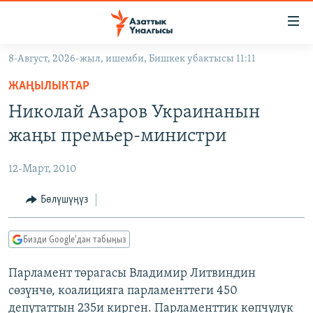
Линктер
Мазмунга
өтүңүз
8-Август, 2026-жыл, ишемби, Бишкек убактысы 11:11
Навигацияга
ЖАҢЫЛЫКТАР
өтүңүз
ЖАҢЫЛЫКТАР
КЫРГЫЗСТАН
Издөөгө
Николай Азаров Украинанын
салыңыз
ДҮЙНӨ
КЫРГЫЗСТАН
жаңы премьер-министри
УКРАИНА
САЯСАТ
ДҮЙНӨ
12-Март, 2010
АТАЙЫН ИЛИКТӨӨ
ЭКОНОМИКА
БОРБОР АЗИЯ
ТВ ПРОГРАММАЛАР
Бөлүшүңүз
МАДАНИЯТ
ПОДКАСТ
БҮГҮН АЗАТТЫКТА
Бизди Google'дан табыңыз
ӨЗГӨЧӨ ПИКИР
ЭКСПЕРТТЕР ТАЛДАЙТ
Парламент төрагасы Владимир Литвиндин
БИЗ ЖАНА ДҮЙНӨ
Русский
сөзүнчө, коалицияга парламенттеги 450
ДАНИСТЕ
депутаттын 235и кирген. Парламенттик көпчүлүк