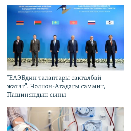
"ЕАЭБдин талаптары сакталбай
жатат". Чолпон-Атадагы саммит,
Пашиняндын сыны