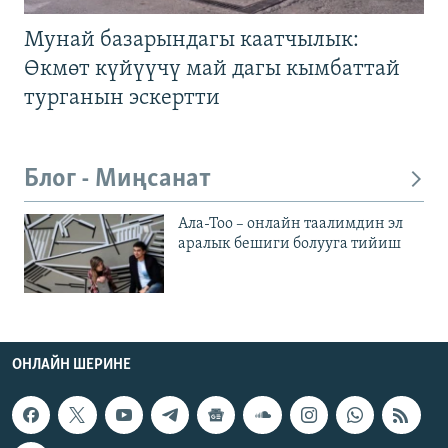
Мунай базарындагы каатчылык:
Өкмөт күйүүчү май дагы кымбаттай
турганын эскертти
Блог - Миңсанат
Ала-Тоо – онлайн таалимдин эл
аралык бешиги болууга тийиш
ОНЛАЙН ШЕРИНЕ