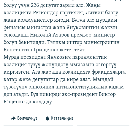
болуу үчүн 226 депутат зарыл эле. Жаңы
ОНЛАЙН ШЕРИНЕ
ЭЖЕ-СИҢДИЛЕР
коалицияга Региондор партиясы, Литвин блогу
АЗАТТЫК+
жана коммунисттер кирди. Бүгүн эле мурдакы
ЫҢГАЙСЫЗ СУРООЛОР
финансы министри жана Януковичтин жакын
союздашы Николай Азаров премьер-министр
болуп бекитилди. Тышкы иштер министрлигин
ЭЕ/АРнун бардык сайттары
Константин Грищенко жетектейт.
Мурда президент Янукович парламенттик
коалиция түзүү жөнүндөгү мыйзамга өзгөртүү
киргизген. Ага жараша коалицияга фракцияларга
катар жеке депутаттар да кире алат. Мындай
түзөтүүнү оппозиция антиконституциялык кадам
деп атады. Бул пикирди экс-президент Виктор
Ющенко да колдоду.
Бөлүшүңүз
Катталыңыз