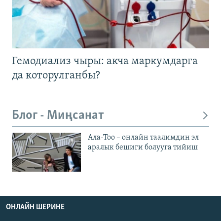
Гемодиализ чыры: акча маркумдарга
да которулганбы?
Блог - Миңсанат
Ала-Тоо – онлайн таалимдин эл
аралык бешиги болууга тийиш
ОНЛАЙН ШЕРИНЕ