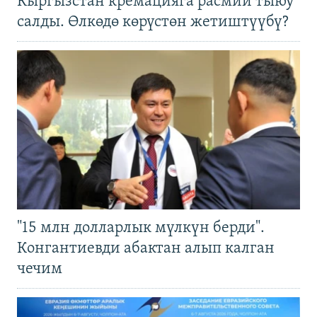
Кыргызстан кремацияга расмий тыюу
салды. Өлкөдө көрүстөн жетиштүүбү?
"15 млн долларлык мүлкүн берди".
Конгантиевди абактан алып калган
чечим