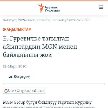
Линктер
Мазмунга
өтүңүз
8-Август, 2026-жыл, ишемби, Бишкек убактысы 21:29
Навигацияга
ЖАҢЫЛЫКТАР
өтүңүз
ЖАҢЫЛЫКТАР
КЫРГЫЗСТАН
Издөөгө
Е. Гуревичке тагылган
салыңыз
ДҮЙНӨ
КЫРГЫЗСТАН
айыптардын MGN менен
УКРАИНА
САЯСАТ
ДҮЙНӨ
байланышы жок
АТАЙЫН ИЛИКТӨӨ
ЭКОНОМИКА
БОРБОР АЗИЯ
12-Март, 2010
ТВ ПРОГРАММАЛАР
МАДАНИЯТ
Бөлүшүңүз
ПОДКАСТ
БҮГҮН АЗАТТЫКТА
ӨЗГӨЧӨ ПИКИР
ЭКСПЕРТТЕР ТАЛДАЙТ
Бизди Google'дан табыңыз
БИЗ ЖАНА ДҮЙНӨ
Русский
MGN Group бүгүн билдирүү таратып мурунку
ДАНИСТЕ