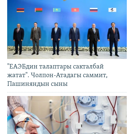
"ЕАЭБдин талаптары сакталбай
жатат". Чолпон-Атадагы саммит,
Пашиняндын сыны