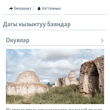
Бөлүшүңүз
Катталыңыз
Дагы кызыктуу баяндар
Окуялар