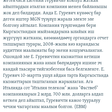
жетекчиси Евгений Герувичке коюлуп жаткан
ОНЛАЙН ШЕРИНЕ
ЭЖЕ-СИҢДИЛЕР
айыптардын аталган компания менен байланышы
жок деп билдирди. Анда Е. Гуревич күнөөсү бар
АЗАТТЫК+
деген иштер MGN түзүлүп жарала электе эле
ЫҢГАЙСЫЗ СУРООЛОР
болгону айтылат. Компания түзүлгөндөн бери
Кыргызстандын мыйзамдарына ылайык иш
жүргүзүп жатканы, көзөмөлдөөчү органдарга отчет
ЭЕ/АРнун бардык сайттары
тапшырып турары, 2008-жылы көз карандысы
аудиттин маалыматы бар экени кошумчаланган.
Ошондой эле Е. Гуревичтин кызматтан кетиши
компаниянын жана анын бөлүмдөрүн ишине эч
кандай таасири тийгизбегени баса белгиленге. Е.
Гуревич 10-мартта ушул айдан тарта Кыргызстанда
кызматтарын таштаганын жарыялаган. Ага
Италияда сот "Италия телеком" жана "Фаствеб"
компанияларын 2 млрд. 700 млн. долларга алдап
кеткен деп айыптап, Гуревичти камоо тууралуу
чечим чыгарганы маалым болгон. (EBM)