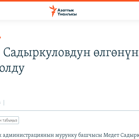
Р
 Садыркуловдун өлгөнүн
олду
з
ан табыңыз
к администрациянын мурунку башчысы Медет Садырк