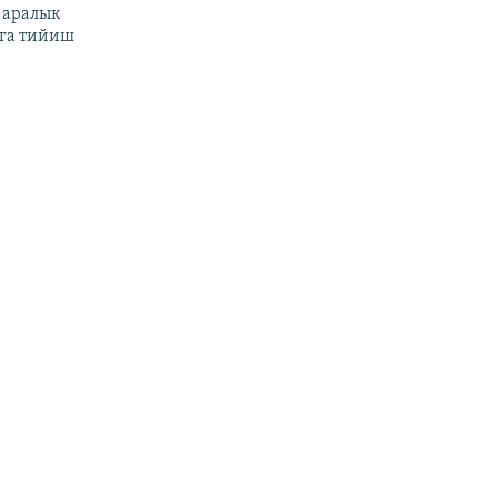
 аралык
га тийиш