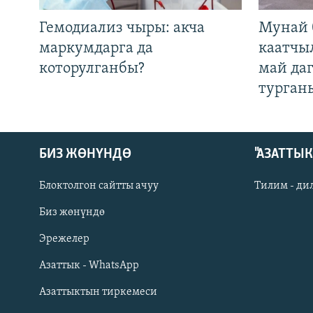
Гемодиализ чыры: акча
Мунай 
маркумдарга да
каатчы
которулганбы?
май да
турган
БИЗ ЖӨНҮНДӨ
"АЗАТТЫ
Блоктолгон сайтты ачуу
Тилим - ди
Биз жөнүндө
Русский
Эрежелер
Азаттык - WhatsApp
ОНЛАЙН ШЕРИНЕ
Азаттыктын тиркемеси