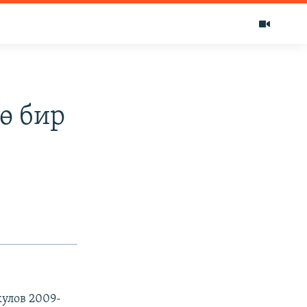
ө бир
улов 2009-