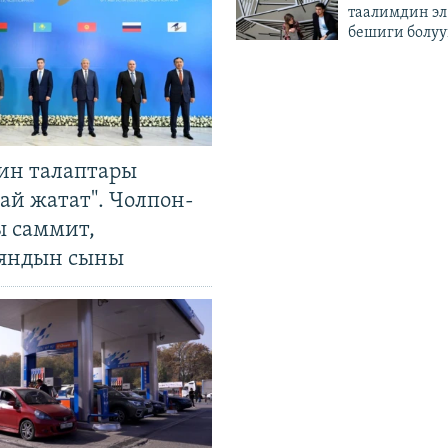
таалимдин эл
бешиги болуу
ин талаптары
ай жатат". Чолпон-
ы саммит,
яндын сыны