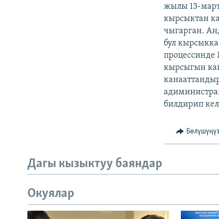
ЭЖЕ-СИҢДИЛЕР
жылы 13-мар
кырсыктан ка
АЗАТТЫК+
чыгарган. Ан
ЫҢГАЙСЫЗ СУРООЛОР
бул кырсыкка
процессинде
кырсыгын кай
канааттандыр
адиминистра
билдирип кел
Бөлүшүңү
Дагы кызыктуу баяндар
Окуялар