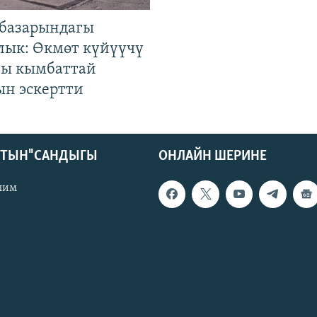
базарындагы
лык: Өкмөт күйүүчү
гы кымбаттай
ын эскертти
КТЫН" САНДЫГЫ
ОНЛАЙН ШЕРИНЕ
лим