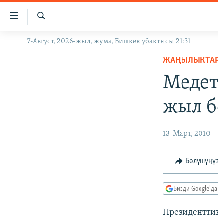
Линктер
Мазмунга
өтүңүз
Издөө
7-Август, 2026-жыл, жума, Бишкек убактысы 21:31
ЖАҢЫЛЫКТАР
Навигацияга
өтүңүз
ЖАҢЫЛЫКТА
КЫРГЫЗСТАН
Издөөгө
Медет
ДҮЙНӨ
КЫРГЫЗСТАН
салыңыз
УКРАИНА
САЯСАТ
ДҮЙНӨ
жыл б
АТАЙЫН ИЛИКТӨӨ
ЭКОНОМИКА
БОРБОР АЗИЯ
ТВ ПРОГРАММАЛАР
МАДАНИЯТ
13-Март, 2010
ПОДКАСТ
БҮГҮН АЗАТТЫКТА
Бөлүшүңү
ӨЗГӨЧӨ ПИКИР
ЭКСПЕРТТЕР ТАЛДАЙТ
БИЗ ЖАНА ДҮЙНӨ
Бизди Google'д
ДАНИСТЕ
Президентти