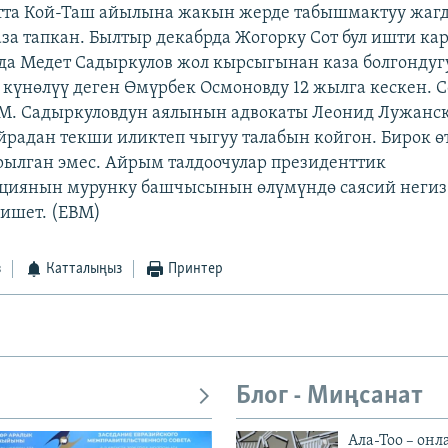
тта Кой-Таш айылына жакын жерде табышмактуу жагд
за тапкан. Былтыр декабрда Жогорку Сот бул ишти ка
да Медет Садыркулов жол кырсыгынан каза болгондуг
 күнөлүү деген Өмүрбек Осмоновду 12 жылга кескен. С
 М. Садыркуловдун аялынын адвокаты Леонид Лужанс
радан текши иликтеп чыгуу талабын койгон. Бирок ө
ылган эмес. Айрым талдоочулар президенттик
циянын мурунку башчысынын өлүмүндө саясий негиз 
ишет. (EBM)
з
Катталыңыз
Принтер
Блог - Миңсанат
Ала-Тоо – онл