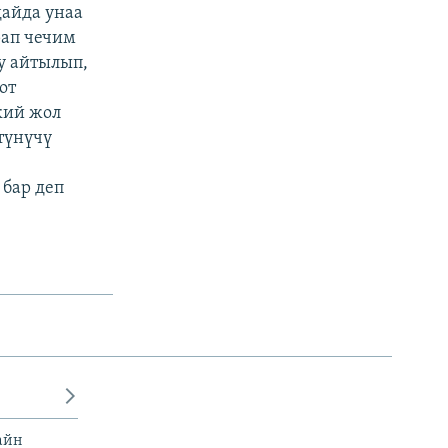
айда унаа
рап чечим
у айтылып,
от
кий жол
түнүчү
бар деп
айн