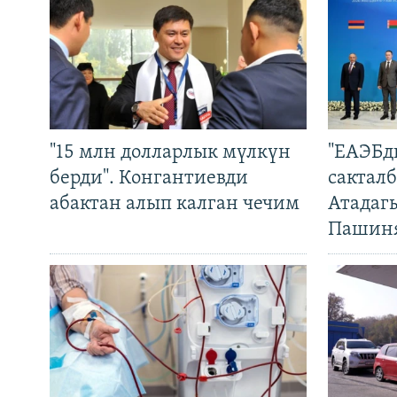
"15 млн долларлык мүлкүн
"ЕАЭБд
берди". Конгантиевди
сакталб
абактан алып калган чечим
Атадаг
Пашин