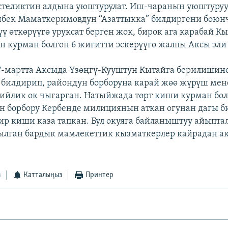
эстеликтин алдына уюштурулат. Иш-чаранын уюштур
бек Маматкеримовдун “Азаттыкка” билдиргени боюн
үү өткөрүүгө уруксат берген жок, бирок ага карабай 
үн курман болгон 6 жигитти эскерүүгө жалпы Аксы эли
7-мартта Аксыда Үзөңгү-Кууштун Кытайга берилишин
илдирип, райондун борборуна карай жөө жүрүш мен
бийлик ок чыгарган. Натыйжада төрт киши курман бол
н борбору Кербенде милициянын аткан огунан дагы б
ир киши каза тапкан. Бул окуяга байланыштуу айыптал
ылган бардык мамлекеттик кызматкерлер кайрадан а
з
Катталыңыз
Принтер