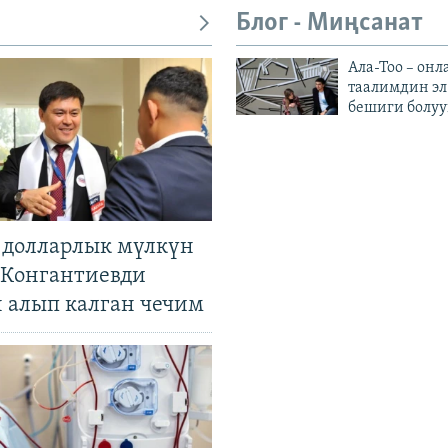
Блог - Миңсанат
Ала-Тоо – онл
таалимдин эл
бешиги болуу
н долларлык мүлкүн
. Конгантиевди
н алып калган чечим