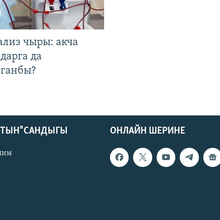
ализ чыры: акча
дарга да
лганбы?
КТЫН" САНДЫГЫ
ОНЛАЙН ШЕРИНЕ
лим