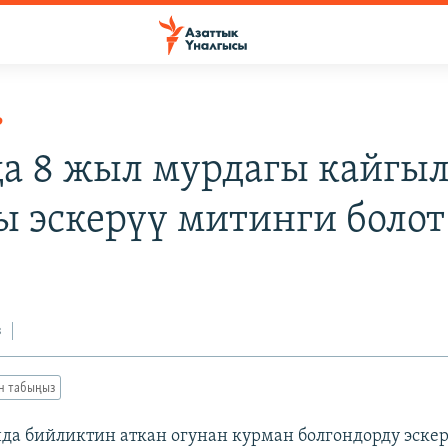
Р
а 8 жыл мурдагы кайгы
ы эскерүү митинги болот
з
ан табыңыз
да бийликтин аткан огунан курман болгондорду эскер