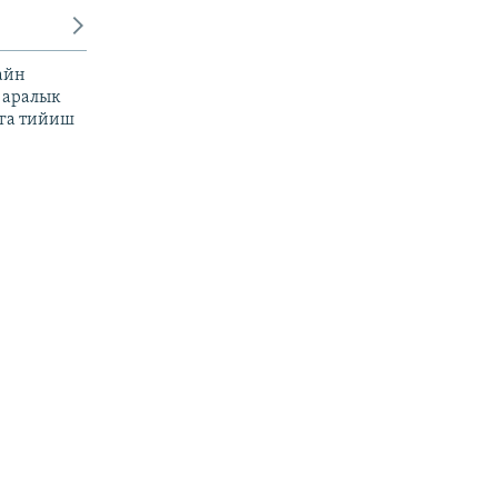
айн
 аралык
га тийиш