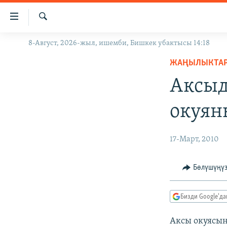
Линктер
Мазмунга
өтүңүз
Издөө
8-Август, 2026-жыл, ишемби, Бишкек убактысы 14:18
ЖАҢЫЛЫКТАР
Навигацияга
өтүңүз
ЖАҢЫЛЫКТА
КЫРГЫЗСТАН
Издөөгө
Аксыд
ДҮЙНӨ
КЫРГЫЗСТАН
салыңыз
УКРАИНА
САЯСАТ
ДҮЙНӨ
окуян
АТАЙЫН ИЛИКТӨӨ
ЭКОНОМИКА
БОРБОР АЗИЯ
ТВ ПРОГРАММАЛАР
МАДАНИЯТ
17-Март, 2010
ПОДКАСТ
БҮГҮН АЗАТТЫКТА
Бөлүшүңү
ӨЗГӨЧӨ ПИКИР
ЭКСПЕРТТЕР ТАЛДАЙТ
БИЗ ЖАНА ДҮЙНӨ
Бизди Google'д
ДАНИСТЕ
Аксы окуясын