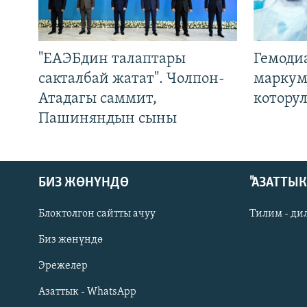
"ЕАЭБдин талаптары
Гемоди
сакталбай жатат". Чолпон-
маркум
Атадагы саммит,
котору
Пашиняндын сыны
БИЗ ЖӨНҮНДӨ
"АЗАТТЫ
Блоктолгон сайтты ачуу
Тилим - ди
Биз жөнүндө
Русский
Эрежелер
Азаттык - WhatsApp
ОНЛАЙН ШЕРИНЕ