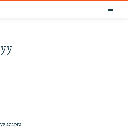
луу
үү аларга