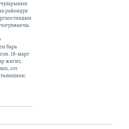
уучуларынын
ча райондук
Кыргызстандын
 чогулмакчы.
е
ен бара
гон. 18-март
ир жигит,
ып, сот
кталышкан.