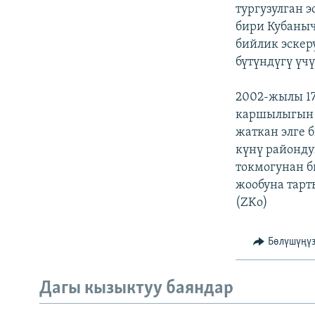
ЭЖЕ-СИҢДИЛЕР
тургузулган 
бири Кубаныч
АЗАТТЫК+
бийлик эскер
ЫҢГАЙСЫЗ СУРООЛОР
бүтүндүгү үч
2002-жылы 1
каршылыгын б
жаткан элге 
күнү районду
токмогунан б
жообуна тарт
(ZKo)
Бөлүшүңү
Дагы кызыктуу баяндар