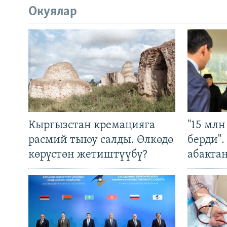
Окуялар
Кыргызстан кремацияга
"15 мл
расмий тыюу салды. Өлкөдө
берди"
көрүстөн жетиштүүбү?
абакта