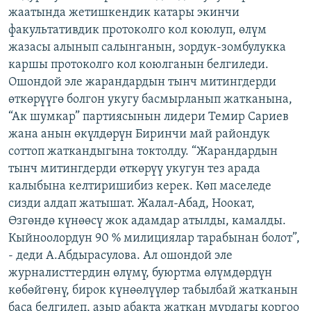
жаатында жетишкендик катары экинчи
ОНЛАЙН ШЕРИНЕ
ЭЖЕ-СИҢДИЛЕР
факультативдик протоколго кол коюлуп, өлүм
АЗАТТЫК+
жазасы алынып салынганын, зордук-зомбулукка
ЫҢГАЙСЫЗ СУРООЛОР
каршы протоколго кол коюлганын белгиледи.
Ошондой эле жарандардын тынч митингдерди
өткөрүүгө болгон укугу басмырланып жатканына,
ЭЕ/АРнун бардык сайттары
“Ак шумкар” партиясынын лидери Темир Сариев
жана анын өкүлдөрүн Биринчи май райондук
соттоп жаткандыгына токтолду. “Жарандардын
тынч митингдерди өткөрүү укугун тез арада
калыбына келтиришибиз керек. Көп маселеде
сизди алдап жатышат. Жалал-Абад, Ноокат,
Өзгөндө күнөөсү жок адамдар атылды, камалды.
Кыйноолордун 90 % милициялар тарабынан болот”,
- деди А.Абдырасулова. Ал ошондой эле
журналисттердин өлүмү, буюртма өлүмдөрдүн
көбөйгөнү, бирок күнөөлүүлөр табылбай жатканын
баса белгилеп, азыр абакта жаткан мурдагы коргоо