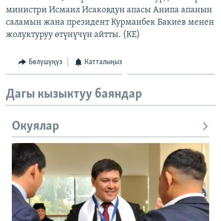
министри Исмаил Исаковдун апасы Анипа апанын
саламын жана президент Курманбек Бакиев менен
жолуктуруу өтүнүчүн айтты. (КЕ)
Бөлүшүңүз
Катталыңыз
Дагы кызыктуу баяндар
Окуялар