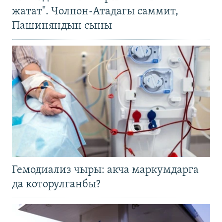
жатат". Чолпон-Атадагы саммит,
Пашиняндын сыны
Гемодиализ чыры: акча маркумдарга
да которулганбы?