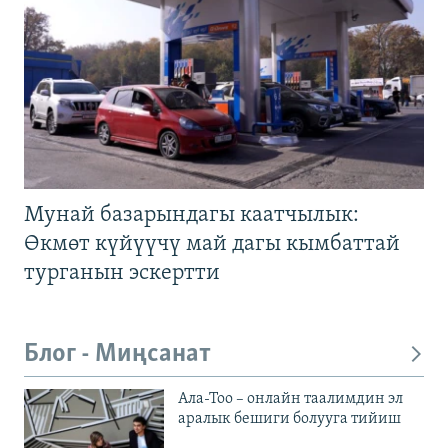
Мунай базарындагы каатчылык:
Өкмөт күйүүчү май дагы кымбаттай
турганын эскертти
Блог - Миңсанат
Ала-Тоо – онлайн таалимдин эл
аралык бешиги болууга тийиш