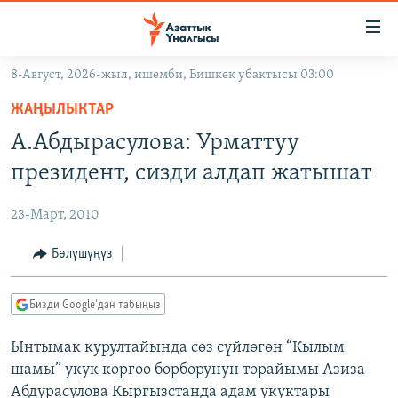
Линктер
Мазмунга
өтүңүз
8-Август, 2026-жыл, ишемби, Бишкек убактысы 03:00
Навигацияга
ЖАҢЫЛЫКТАР
өтүңүз
ЖАҢЫЛЫКТАР
КЫРГЫЗСТАН
Издөөгө
А.Абдырасулова: Урматтуу
салыңыз
ДҮЙНӨ
КЫРГЫЗСТАН
президент, сизди алдап жатышат
УКРАИНА
САЯСАТ
ДҮЙНӨ
23-Март, 2010
АТАЙЫН ИЛИКТӨӨ
ЭКОНОМИКА
БОРБОР АЗИЯ
ТВ ПРОГРАММАЛАР
Бөлүшүңүз
МАДАНИЯТ
ПОДКАСТ
БҮГҮН АЗАТТЫКТА
Бизди Google'дан табыңыз
ӨЗГӨЧӨ ПИКИР
ЭКСПЕРТТЕР ТАЛДАЙТ
Ынтымак курултайында сөз сүйлөгөн “Кылым
БИЗ ЖАНА ДҮЙНӨ
Русский
шамы” укук коргоо борборунун төрайымы Азиза
ДАНИСТЕ
Абдурасулова Кыргызстанда адам укуктары