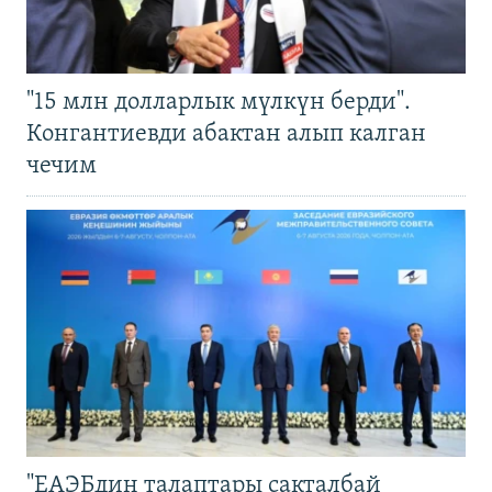
"15 млн долларлык мүлкүн берди".
Конгантиевди абактан алып калган
чечим
"ЕАЭБдин талаптары сакталбай